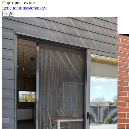
Сортировать по:
цене
новинкам
ставкам
ещё