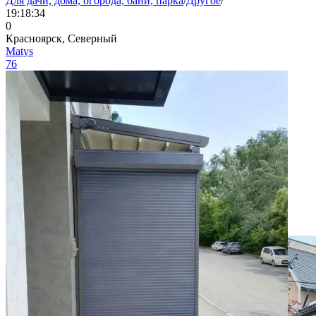
Для дачи, дома, огорода, бани, парка
/
Другое
/
19:18:34
0
Красноярск, Северный
Matys
76