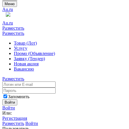
Меню
Au.ru
Au.ru
Разместить
Разместить
Товар (Лот)
Услугу
Промо (Объявление)
Заявку (Тендер)
Новая акция
Вакансию
Разместить
Запомнить
Войти
Войти
Или:
Регистрация
Разместить
Войти
Пользователь