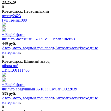
23:25:29
0
Красноярск, Первомайский
qwerty2423
Гуд Трейд
1088
+ Ещё 0 фото
Фильтр масляный C-809 VIC Japan Япония
449
руб.
Авто, мото, водный транспорт
/
Автозапчасти
/
Расходные
материалы
/
0
Красноярск, Шинный завод
pilotra.ruS
ДИСКОНТ
1400
+ Ещё 0 фото
Фильтр воздушный A-1033 LivCar CU22039
535
руб.
Авто, мото, водный транспорт
/
Автозапчасти
/
Расходные
материалы
/
0