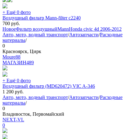
+ Ещё 0 фото
Воздушный фильтр Mann-filter c2240
700
руб.
Новое
Фильтр воздушный
Mann
Honda civic 4d 2006-2012
Авто, мото, водный транспорт
/
Автозапчасти
/
Расходные
материалы
/
0
Красноярск, Цирк
Moure88
МАГАЗИН
489
+ Ещё 0 фото
Воздушный фильтр (MD620472) VIC A-346
1 200
руб.
Авто, мото, водный транспорт
/
Автозапчасти
/
Расходные
материалы
/
0
Владивосток, Первомайский
NEXT-VL
0