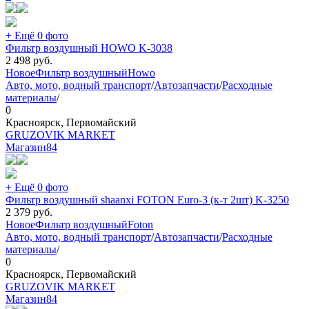
+ Ещё 0 фото
Фильтр воздушный HOWO K-3038
2 498
руб.
Новое
Фильтр воздушный
Howo
Авто, мото, водный транспорт
/
Автозапчасти
/
Расходные
материалы
/
0
Красноярск, Первомайский
GRUZOVIK MARKET
Магазин
84
+ Ещё 0 фото
Фильтр воздушный shaanxi FOTON Euro-3 (к-т 2шт) K-3250
2 379
руб.
Новое
Фильтр воздушный
Foton
Авто, мото, водный транспорт
/
Автозапчасти
/
Расходные
материалы
/
0
Красноярск, Первомайский
GRUZOVIK MARKET
Магазин
84