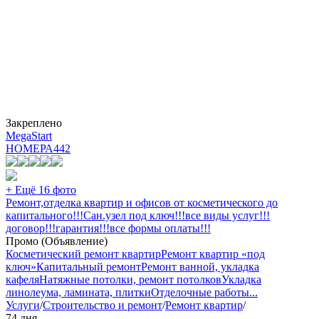
Закреплено
MegaStart
НОМЕРА
442
+ Ещё 16 фото
Ремонт,отделка квартир и офисов от косметического до
капитального!!!Сан.узел под ключ!!!все виды услуг!!!
договор!!!гарантия!!!все формы оплаты!!!
Промо (Объявление)
Косметический ремонт квартир
Ремонт квартир «под
ключ»
Капитальный ремонт
Ремонт ванной, укладка
кафеля
Натяжные потолки, ремонт потолков
Укладка
линолеума, ламината, плитки
Отделочные работы
...
Услуги
/
Строительство и ремонт
/
Ремонт квартир
/
74 дня