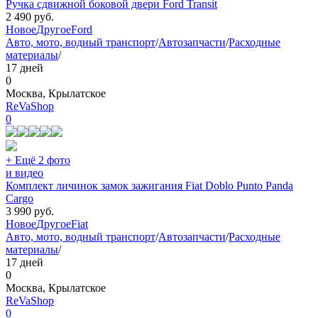
Ручка сдвижной боковой двери Ford Transit
2 490
руб.
Новое
Другое
Ford
Авто, мото, водный транспорт
/
Автозапчасти
/
Расходные
материалы
/
17 дней
0
Москва, Крылатское
ReVaShop
0
+ Ещё 2 фото
и видео
Комплект личинок замок зажигания Fiat Doblo Punto Panda
Cargo
3 990
руб.
Новое
Другое
Fiat
Авто, мото, водный транспорт
/
Автозапчасти
/
Расходные
материалы
/
17 дней
0
Москва, Крылатское
ReVaShop
0