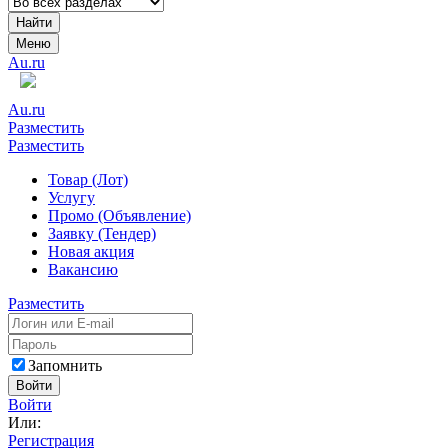
Найти
Меню
Au.ru
Au.ru
Разместить
Разместить
Товар (Лот)
Услугу
Промо (Объявление)
Заявку (Тендер)
Новая акция
Вакансию
Разместить
Запомнить
Войти
Войти
Или:
Регистрация