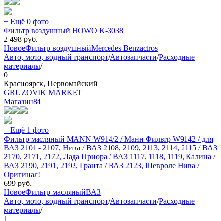
+ Ещё 0 фото
Фильтр воздушный HOWO K-3038
2 498
руб.
Новое
Фильтр воздушный
Merсedes Benz
actros
Авто, мото, водный транспорт
/
Автозапчасти
/
Расходные
материалы
/
0
Красноярск, Первомайский
GRUZOVIK MARKET
Магазин
84
+ Ещё 1 фото
Фильтр масляный MANN W914/2 / Манн Фильтр W9142 / для
ВАЗ 2101 - 2107, Нива / ВАЗ 2108, 2109, 2113, 2114, 2115 / ВАЗ
2170, 2171, 2172, Лада Приора / ВАЗ 1117, 1118, 1119, Калина /
ВАЗ 2190, 2191, 2192, Гранта / ВАЗ 2123, Шевроле Нива /
Оригинал!
699
руб.
Новое
Фильтр масляный
ВАЗ
Авто, мото, водный транспорт
/
Автозапчасти
/
Расходные
материалы
/
1