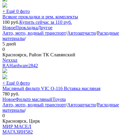
+ Ещё 0 фото
Всякие прокладки и рем. комплекты
100
руб.
Купить сейчас за
110
руб.
Новое
Прокладка
Другое
Авто, мото, водный транспорт
/
Автозапчасти
/
Расходные
материалы
/
5 дней
0
Красноярск, Район ТК Славянский
Nexxuz
RAHardware
2842
+ Ещё 0 фото
Масляный фильтр VIC О-116 Вставка масляная
780
руб.
Новое
Фильтр масляный
Toyota
Авто, мото, водный транспорт
/
Автозапчасти
/
Расходные
материалы
/
0
Красноярск, Цирк
МИР МАСЕЛ
МАГАЗИН
582