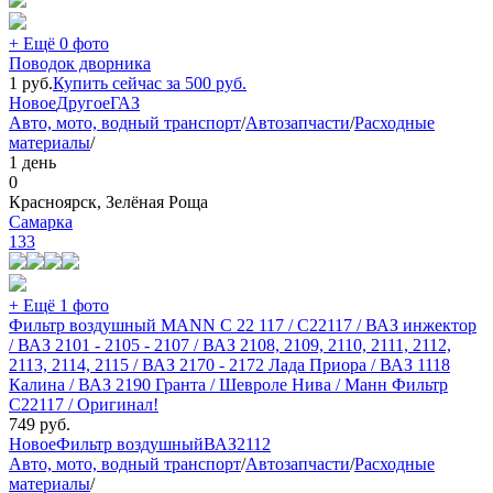
+ Ещё 0 фото
Поводок дворника
1
руб.
Купить сейчас за
500
руб.
Новое
Другое
ГАЗ
Авто, мото, водный транспорт
/
Автозапчасти
/
Расходные
материалы
/
1 день
0
Красноярск, Зелёная Роща
Самарка
133
+ Ещё 1 фото
Фильтр воздушный MANN C 22 117 / C22117 / ВАЗ инжектор
/ ВАЗ 2101 - 2105 - 2107 / ВАЗ 2108, 2109, 2110, 2111, 2112,
2113, 2114, 2115 / ВАЗ 2170 - 2172 Лада Приора / ВАЗ 1118
Калина / ВАЗ 2190 Гранта / Шевроле Нива / Манн Фильтр
С22117 / Оригинал!
749
руб.
Новое
Фильтр воздушный
ВАЗ
2112
Авто, мото, водный транспорт
/
Автозапчасти
/
Расходные
материалы
/