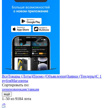
Все
Товары (Лоты)
Промо (Объявления)
Заявки (Тендеры)
С 1
рубля
Магазины
Сортировать по:
цене
новинкам
ставкам
ещё
1–50 из 9184 лота
→