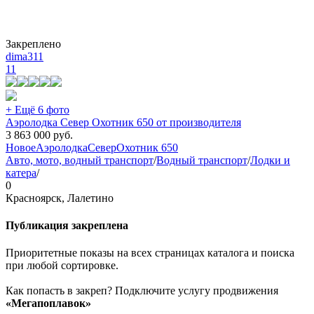
Закреплено
dima311
11
+ Ещё 6 фото
Аэролодка Север Охотник 650 от производителя
3 863 000
руб.
Новое
Аэролодка
Север
Охотник 650
Авто, мото, водный транспорт
/
Водный транспорт
/
Лодки и
катера
/
0
Красноярск, Лалетино
Публикация закреплена
Приоритетные показы на всех страницах каталога и поиска
при любой сортировке.
Как попасть в закреп? Подключите услугу продвижения
«Мегапоплавок»