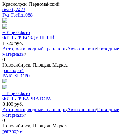
Красноярск, Первомайский
qwerty2423
Гуд Трейд
1088
+ Ещё 0 фото
ФИЛЬТР ВОЗДУШНЫЙ
1 720
руб.
Авто, мото, водный транспорт
/
Автозапчасти
/
Расходные
материалы
/
0
Новосибирск, Площадь Маркса
partshop54
PARTSHOP
0
+ Ещё 0 фото
ФИЛЬТР ВАРИАТОРА
8 100
руб.
Авто, мото, водный транспорт
/
Автозапчасти
/
Расходные
материалы
/
0
Новосибирск, Площадь Маркса
partshop54