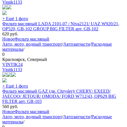
Vintik
1133
+ Ещё 1 фото
Фильтр масляный LADA 2101-07 / Niva2121/ UAZ W920/21,
OP520, GB-102 GROUP BIG FILTER арт. GB-102
620
руб.
Новое
Фильтр масляный
Авто, мото, водный транспорт
/
Автозапчасти
/
Расходные
материалы
/
0
Красноярск, Северный
VINTIK24
Vintik
1133
+ Ещё 1 фото
Фильтр масляный GAZ (дв. Chrysler)/ CHERY/ EXEED/
JAECOO/ JETOUR/ OMODA/ FORD W712/43, OP629 BIG
FILTER арт. GB-103
560
руб.
Новое
Фильтр масляный
Авто, мото, водный транспорт
/
Автозапчасти
/
Расходные
материалы
/
0