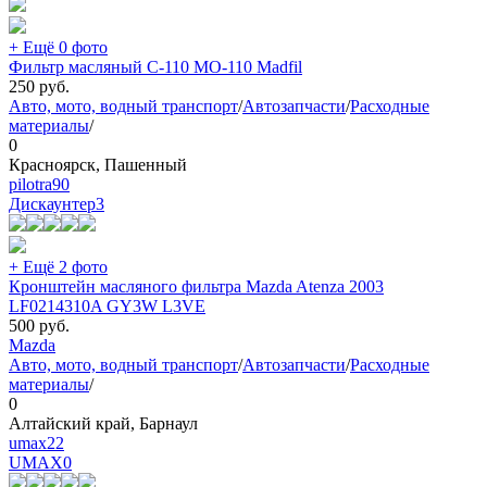
+ Ещё 0 фото
Фильтр масляный C-110 MO-110 Madfil
250
руб.
Авто, мото, водный транспорт
/
Автозапчасти
/
Расходные
материалы
/
0
Красноярск, Пашенный
pilotra90
Дискаунтер
3
+ Ещё 2 фото
Кронштейн масляного фильтра Mazda Atenza 2003
LF0214310A GY3W L3VE
500
руб.
Mazda
Авто, мото, водный транспорт
/
Автозапчасти
/
Расходные
материалы
/
0
Алтайский край, Барнаул
umax22
UMAX
0