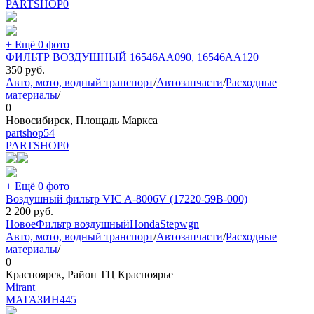
PARTSHOP
0
+ Ещё 0 фото
ФИЛЬТР ВОЗДУШНЫЙ 16546AA090, 16546AA120
350
руб.
Авто, мото, водный транспорт
/
Автозапчасти
/
Расходные
материалы
/
0
Новосибирск, Площадь Маркса
partshop54
PARTSHOP
0
+ Ещё 0 фото
Воздушный фильтр VIC A-8006V (17220-59B-000)
2 200
руб.
Новое
Фильтр воздушный
Honda
Stepwgn
Авто, мото, водный транспорт
/
Автозапчасти
/
Расходные
материалы
/
0
Красноярск, Район ТЦ Красноярье
Mirant
МАГАЗИН
445