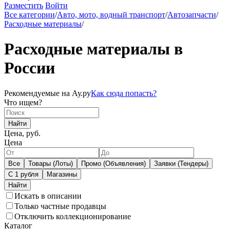
Разместить
Войти
Все категории
/
Авто, мото, водный транспорт
/
Автозапчасти
/
Расходные материалы
/
Расходные материалы в
России
Рекомендуемые на Ау.ру
Как сюда попасть?
Что ищем?
Найти
Цена, руб.
Цена
Все
Товары (Лоты)
Промо (Объявления)
Заявки (Тендеры)
С 1 рубля
Магазины
Искать в описании
Только частные продавцы
Отключить коллекционирование
Каталог