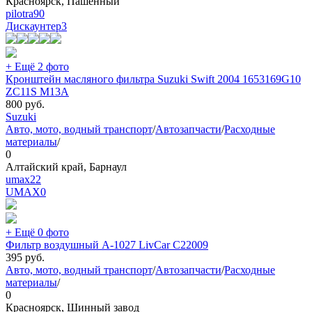
Красноярск, Пашенный
pilotra90
Дискаунтер
3
+ Ещё 2 фото
Кронштейн масляного фильтра Suzuki Swift 2004 1653169G10
ZC11S M13A
800
руб.
Suzuki
Авто, мото, водный транспорт
/
Автозапчасти
/
Расходные
материалы
/
0
Алтайский край, Барнаул
umax22
UMAX
0
+ Ещё 0 фото
Фильтр воздушный A-1027 LivCar C22009
395
руб.
Авто, мото, водный транспорт
/
Автозапчасти
/
Расходные
материалы
/
0
Красноярск, Шинный завод