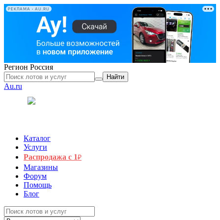
РЕКЛАМА • AU.RU
Регион
Россия
Найти
Au.ru
Каталог
Услуги
Распродажа с 1
₽
Магазины
Форум
Помощь
Блог