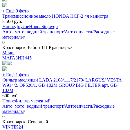
+ Ещё 0 фото
Трансмиссионное масло HONDA HCF-2 4л канистра
8 500
руб.
Новое
Другое
Honda
Stepwgn
Авто, мото, водный транспорт
/
Автозапчасти
/
Расходные
материалы
/
0
Красноярск, Район ТЦ Красноярье
Mirant
МАГАЗИН
445
+ Ещё 1 фото
Фильтр масляный LADA 2108/1117/2170/ LARGUS/ VESTA
W914/2, OP520/1, GB-102M GROUP BIG FILTER арт. GB-
102M
600
руб.
Новое
Фильтр масляный
Авто, мото, водный транспорт
/
Автозапчасти
/
Расходные
материалы
/
0
Красноярск, Северный
VINTIK24