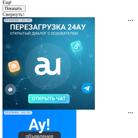
Ещё
Свернуть
↑
РЕКЛАМА • AU.RU
РЕКЛАМА • AU.RU