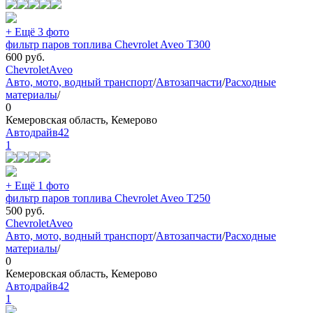
+ Ещё 3 фото
фильтр паров топлива Chevrolet Aveo T300
600
руб.
Chevrolet
Aveo
Авто, мото, водный транспорт
/
Автозапчасти
/
Расходные
материалы
/
0
Кемеровская область, Кемерово
Автодрайв42
1
+ Ещё 1 фото
фильтр паров топлива Chevrolet Aveo T250
500
руб.
Chevrolet
Aveo
Авто, мото, водный транспорт
/
Автозапчасти
/
Расходные
материалы
/
0
Кемеровская область, Кемерово
Автодрайв42
1