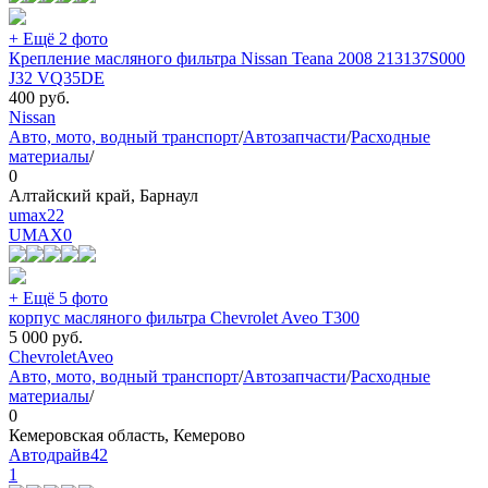
+ Ещё 2 фото
Крепление масляного фильтра Nissan Teana 2008 213137S000
J32 VQ35DE
400
руб.
Nissan
Авто, мото, водный транспорт
/
Автозапчасти
/
Расходные
материалы
/
0
Алтайский край, Барнаул
umax22
UMAX
0
+ Ещё 5 фото
корпус масляного фильтра Chevrolet Aveo T300
5 000
руб.
Chevrolet
Aveo
Авто, мото, водный транспорт
/
Автозапчасти
/
Расходные
материалы
/
0
Кемеровская область, Кемерово
Автодрайв42
1