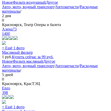
Новое
Фильтр воздушный
Другое
Авто, мото, водный транспорт
/
Автозапчасти
/
Расходные
материалы
/
2 дня
0
Красноярск, Театр Оперы и балета
Алена73
1400
+ Ещё 1 фото
Масляный фильтр
1
руб.
Купить сейчас за
99
руб.
Новое
Фильтр масляный
Другое
Авто, мото, водный транспорт
/
Автозапчасти
/
Расходные
материалы
/
5 дней
0
Красноярск, КрасТЭЦ
Еnzo
398
+ Ещё 1 фото