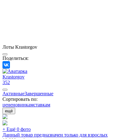
Лоты Krastorgov
Поделиться:
Krastorgov
352
Активные
Завершенные
Сортировать по:
цене
новинкам
ставкам
ещё
+ Ещё 0 фото
Данный товар предназначен только для взрослых