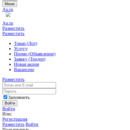
Меню
Au.ru
Au.ru
Разместить
Разместить
Товар (Лот)
Услугу
Промо (Объявление)
Заявку (Тендер)
Новая акция
Вакансию
Разместить
Запомнить
Войти
Войти
Или:
Регистрация
Разместить
Войти
Пользователь