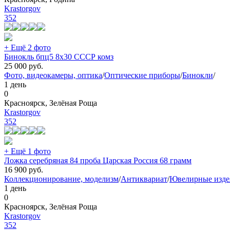
Krastorgov
352
+ Ещё 2 фото
Бинокль бпц5 8х30 СССР комз
25 000
руб.
Фото, видеокамеры, оптика
/
Оптические приборы
/
Бинокли
/
1 день
0
Красноярск, Зелёная Роща
Krastorgov
352
+ Ещё 1 фото
Ложка серебряная 84 проба Царская Россия 68 грамм
16 900
руб.
Коллекционирование, моделизм
/
Антиквариат
/
Ювелирные изде
1 день
0
Красноярск, Зелёная Роща
Krastorgov
352