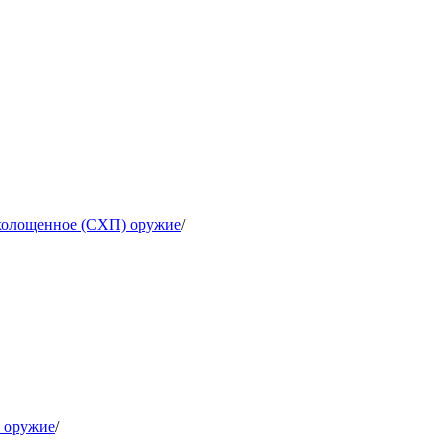
холощенное (СХП) оружие
/
 оружие
/