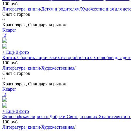
100
руб.
Литература, книги
/
Детям и родителям
/
Художественная для дет
Снят с торгов
0
Красноярск, Спандаряна рынок
Keaper
-2
+ Ещё 0 фото
Книга. Сборник лирических историй в стихах о любви для детей
100
руб.
Литература, книги
/
Художественная
/
Снят с торгов
0
Красноярск, Спандаряна рынок
Keaper
-2
+ Ещё 0 фото
Философская лирика о Добре и Свете, о наших Хранителях и о 
100
руб.
Литература, книги
/
Художественная
/