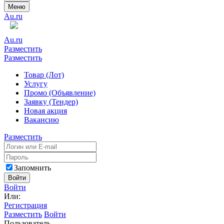
Меню
Au.ru
Au.ru
Разместить
Разместить
Товар (Лот)
Услугу
Промо (Объявление)
Заявку (Тендер)
Новая акция
Вакансию
Разместить
Запомнить
Войти
Войти
Или:
Регистрация
Разместить
Войти
Пользователь