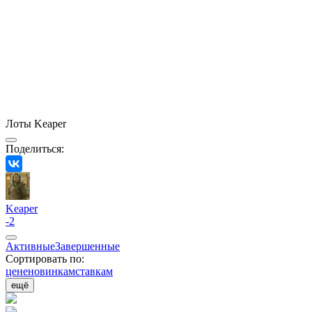
Лоты Keaper
Поделиться:
Keaper
-2
Активные
Завершенные
Сортировать по:
цене
новинкам
ставкам
ещё