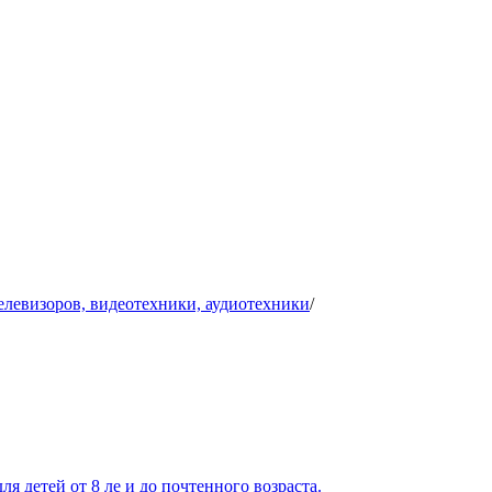
телевизоров, видеотехники, аудиотехники
/
ля детей от 8 ле и до почтенного возраста.