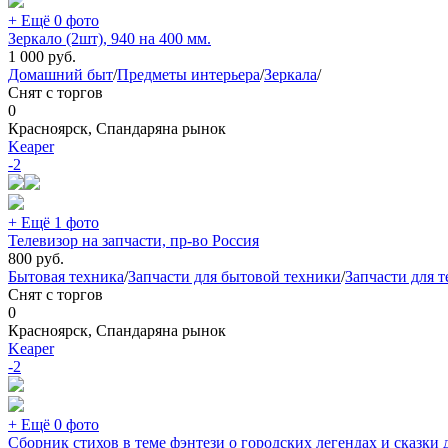
+ Ещё 0 фото
Зеркало (2шт), 940 на 400 мм.
1 000
руб.
Домашний быт
/
Предметы интерьера
/
Зеркала
/
Снят с торгов
0
Красноярск, Спандаряна рынок
Keaper
-2
+ Ещё 1 фото
Телевизор на запчасти, пр-во Россия
800
руб.
Бытовая техника
/
Запчасти для бытовой техники
/
Запчасти для 
Снят с торгов
0
Красноярск, Спандаряна рынок
Keaper
-2
+ Ещё 0 фото
Сборник стихов в теме фэнтези о городских легендах и сказки д