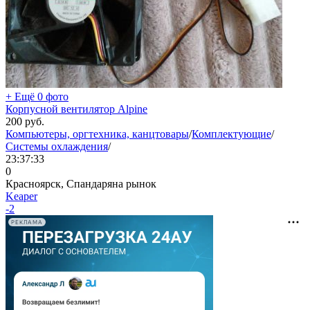
+ Ещё 0 фото
Корпусной вентилятор Alpine
200
руб.
Компьютеры, оргтехника, канцтовары
/
Комплектующие
/
Системы охлаждения
/
23:37:33
0
Красноярск, Спандаряна рынок
Keaper
-2
РЕКЛАМА