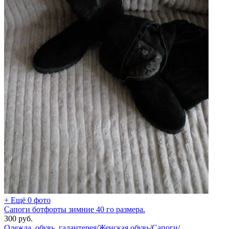
+ Ещё 0 фото
Сапоги ботфорты зимние 40 го размера.
300
руб.
Одежда, обувь, галантерея
/
Женская обувь
/
Сапоги
/