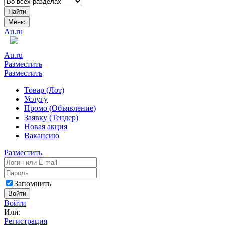
Найти
Меню
Au.ru
Au.ru
Разместить
Разместить
Товар (Лот)
Услугу
Промо (Объявление)
Заявку (Тендер)
Новая акция
Вакансию
Разместить
Запомнить
Войти
Войти
Или:
Регистрация