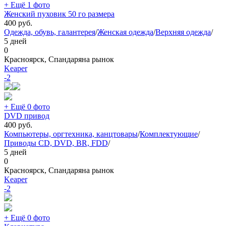
+ Ещё 1 фото
Женский пуховик 50 го размера
400
руб.
Одежда, обувь, галантерея
/
Женская одежда
/
Верхняя одежда
/
5 дней
0
Красноярск, Спандаряна рынок
Keaper
-2
+ Ещё 0 фото
DVD привод
400
руб.
Компьютеры, оргтехника, канцтовары
/
Комплектующие
/
Приводы CD, DVD, BR, FDD
/
5 дней
0
Красноярск, Спандаряна рынок
Keaper
-2
+ Ещё 0 фото