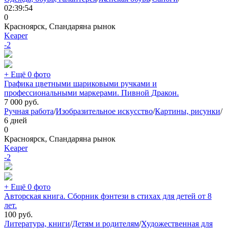
02:39:54
0
Красноярск, Спандаряна рынок
Keaper
-2
+ Ещё 0 фото
Графика цветными шариковыми ручками и
профессиональными маркерами. Пивной Дракон.
7 000
руб.
Ручная работа
/
Изобразительное искусство
/
Картины, рисунки
/
6 дней
0
Красноярск, Спандаряна рынок
Keaper
-2
+ Ещё 0 фото
Авторская книга. Сборник фэнтези в стихах для детей от 8
лет.
100
руб.
Литература, книги
/
Детям и родителям
/
Художественная для