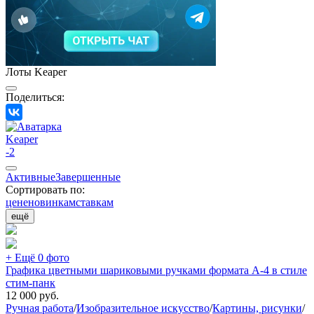
Лоты Keaper
Поделиться:
Keaper
-2
Активные
Завершенные
Сортировать по:
цене
новинкам
ставкам
ещё
+ Ещё 0 фото
Графика цветными шариковыми ручками формата А-4 в стиле
стим-панк
12 000
руб.
Ручная работа
/
Изобразительное искусство
/
Картины, рисунки
/