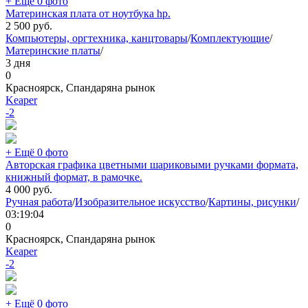
+ Ещё 0 фото
Материнская плата от ноутбука hp.
2 500
руб.
Компьютеры, оргтехника, канцтовары
/
Комплектующие
/
Материнские платы
/
3 дня
0
Красноярск, Спандаряна рынок
Keaper
-2
+ Ещё 0 фото
Авторская графика цветными шариковыми ручками формата,
книжный формат, в рамочке.
4 000
руб.
Ручная работа
/
Изобразительное искусство
/
Картины, рисунки
/
03:19:04
0
Красноярск, Спандаряна рынок
Keaper
-2
+ Ещё 0 фото