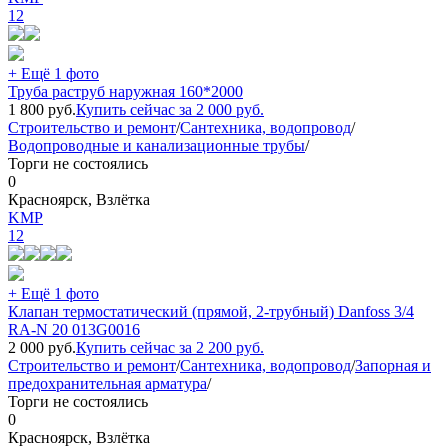
12
+ Ещё 1 фото
Труба раструб наружная 160*2000
1 800
руб.
Купить сейчас за
2 000
руб.
Строительство и ремонт
/
Сантехника, водопровод
/
Водопроводные и канализационные трубы
/
Торги не состоялись
0
Красноярск, Взлётка
KMP
12
+ Ещё 1 фото
Клапан термостатический (прямой, 2-трубный) Danfoss 3/4
RA-N 20 013G0016
2 000
руб.
Купить сейчас за
2 200
руб.
Строительство и ремонт
/
Сантехника, водопровод
/
Запорная и
предохранительная арматура
/
Торги не состоялись
0
Красноярск, Взлётка