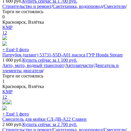
1 600
руб.
Купить сейчас за
1 700
руб.
Строительство и ремонт
/
Сантехника, водопровод
/
Смесители
/
Торги не состоялись
0
Красноярск, Взлётка
KMP
12
+ Ещё 0 фото
Патрубок (шланг) 53731-S5D-A01 насоса ГУР Honda Stream
1 000
руб.
Купить сейчас за
1 100
руб.
Авто, мото, водный транспорт
/
Автозапчасти
/
Двигатель и
элементы двигателя
/
Торги не состоялись
1
Красноярск, Взлётка
KMP
12
+ Ещё 1 фото
Смеситель для мойки СЛ-ДВ-А22 Славен
2 600
руб.
Купить сейчас за
2 700
руб.
Строительство и ремонт
/
Сантехника, водопровод
/
Смесители
/