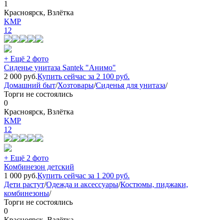
1
Красноярск, Взлётка
KMP
12
+ Ещё 2 фото
Сиденье унитаза Santek "Анимо"
2 000
руб.
Купить сейчас за
2 100
руб.
Домашний быт
/
Хозтовары
/
Сиденья для унитаза
/
Торги не состоялись
0
Красноярск, Взлётка
KMP
12
+ Ещё 2 фото
Комбинезон детский
1 000
руб.
Купить сейчас за
1 200
руб.
Дети растут
/
Одежда и аксессуары
/
Костюмы, пиджаки,
комбинезоны
/
Торги не состоялись
0
Красноярск, Взлётка