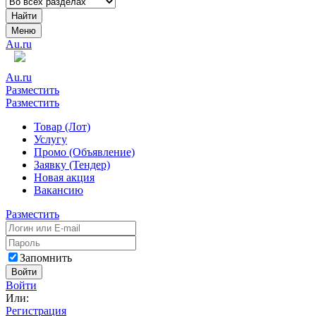
Найти
Меню
Au.ru
Au.ru
Разместить
Разместить
Товар (Лот)
Услугу
Промо (Объявление)
Заявку (Тендер)
Новая акция
Вакансию
Разместить
Запомнить
Войти
Войти
Или:
Регистрация