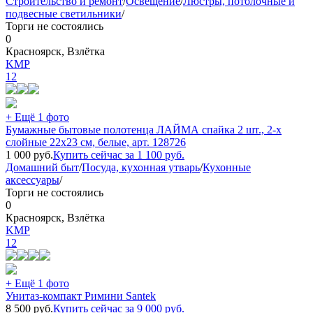
Строительство и ремонт
/
Освещение
/
Люстры, потолочные и
подвесные светильники
/
Торги не состоялись
0
Красноярск, Взлётка
KMP
12
+ Ещё 1 фото
Бумажные бытовые полотенца ЛАЙМА спайка 2 шт., 2-х
слойные 22х23 см, белые, арт. 128726
1 000
руб.
Купить сейчас за
1 100
руб.
Домашний быт
/
Посуда, кухонная утварь
/
Кухонные
аксессуары
/
Торги не состоялись
0
Красноярск, Взлётка
KMP
12
+ Ещё 1 фото
Унитаз-компакт Римини Santek
8 500
руб.
Купить сейчас за
9 000
руб.