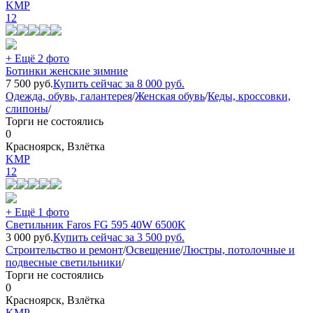
KMP
12
+ Ещё 2 фото
Ботинки женские зимние
7 500
руб.
Купить сейчас за
8 000
руб.
Одежда, обувь, галантерея
/
Женская обувь
/
Кеды, кроссовки,
слипоны
/
Торги не состоялись
0
Красноярск, Взлётка
KMP
12
+ Ещё 1 фото
Светильник Faros FG 595 40W 6500K
3 000
руб.
Купить сейчас за
3 500
руб.
Строительство и ремонт
/
Освещение
/
Люстры, потолочные и
подвесные светильники
/
Торги не состоялись
0
Красноярск, Взлётка
KMP