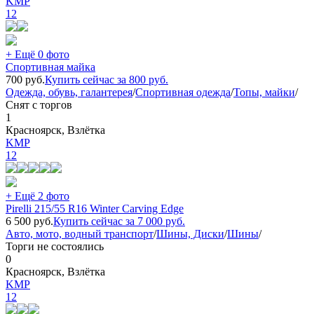
KMP
12
+ Ещё 0 фото
Спортивная майка
700
руб.
Купить сейчас за
800
руб.
Одежда, обувь, галантерея
/
Спортивная одежда
/
Топы, майки
/
Снят с торгов
1
Красноярск, Взлётка
KMP
12
+ Ещё 2 фото
Pirelli 215/55 R16 Winter Carving Edge
6 500
руб.
Купить сейчас за
7 000
руб.
Авто, мото, водный транспорт
/
Шины, Диски
/
Шины
/
Торги не состоялись
0
Красноярск, Взлётка
KMP
12