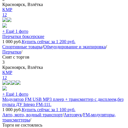
Красноярск, Взлётка
KMP
12
+ Ещё 1 фото
Перчатки боксерские
1 000
руб.
Купить сейчас за
1 200
руб.
Спортивные товары
/
Обмундирование и экипировка
/
Перчатки
/
Снят с торгов
3
Красноярск, Взлётка
KMP
12
+ Ещё 1 фото
Модулятор FM USB MP3 плеер + трансмиттер с дисплеем,без
пульта ДУ Intego FM-111.
1 000
руб.
Купить сейчас за
1 100
руб.
Авто, мото, водный транспорт
/
Автозвук
/
FM-модуляторы,
трансмиттеры
/
Торги не состоялись