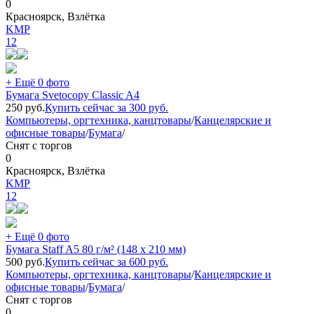
0
Красноярск, Взлётка
KMP
12
+ Ещё 0 фото
Бумага Svetocopy Classic A4
250
руб.
Купить сейчас за
300
руб.
Компьютеры, оргтехника, канцтовары
/
Канцелярские и
офисные товары
/
Бумага
/
Снят с торгов
0
Красноярск, Взлётка
KMP
12
+ Ещё 0 фото
Бумага Staff A5 80 г/м² (148 x 210 мм)
500
руб.
Купить сейчас за
600
руб.
Компьютеры, оргтехника, канцтовары
/
Канцелярские и
офисные товары
/
Бумага
/
Снят с торгов
0