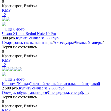
0
Красноярск, Взлётка
KMP
12
+ Ещё 0 фото
Чехол Xiaomi Redmi Note 10 Pro
300
руб.
Купить сейчас за
350
руб.
Смартфоны, связь, навигация
/
Аксессуары
/
Чехлы, бамперы
/
Торги не состоялись
0
Красноярск, Взлётка
KMP
12
+ Ещё 2 фото
Костюм "Каскад" летний черный с васильковой отделкой
2 500
руб.
Купить сейчас за
2 600
руб.
Одежда, обувь, галантерея
/
Спецодежда, спецобувь
/
Торги не состоялись
0
Красноярск, Взлётка
KMP