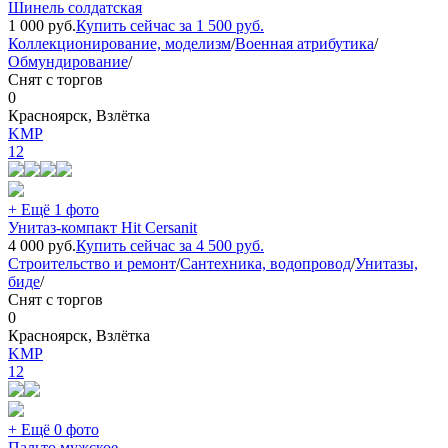
Шинель солдатская
1 000
руб.
Купить сейчас за
1 500
руб.
Коллекционирование, моделизм
/
Военная атрибутика
/
Обмундирование
/
Снят с торгов
0
Красноярск, Взлётка
KMP
12
+ Ещё 1 фото
Унитаз-компакт Hit Cersanit
4 000
руб.
Купить сейчас за
4 500
руб.
Строительство и ремонт
/
Сантехника, водопровод
/
Унитазы,
биде
/
Снят с торгов
0
Красноярск, Взлётка
KMP
12
+ Ещё 0 фото
Пальто мужское