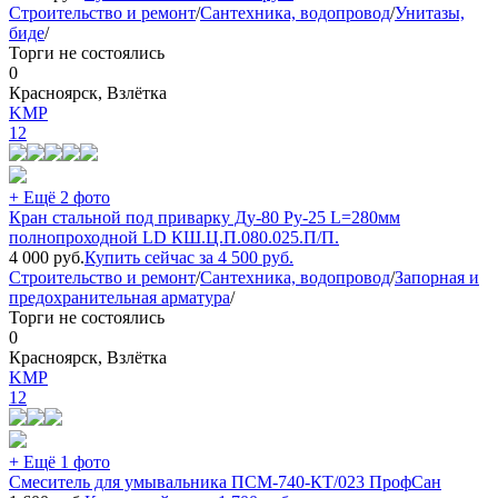
Строительство и ремонт
/
Сантехника, водопровод
/
Унитазы,
биде
/
Торги не состоялись
0
Красноярск, Взлётка
KMP
12
+ Ещё 2 фото
Кран стальной под приварку Ду-80 Ру-25 L=280мм
полнопроходной LD КШ.Ц.П.080.025.П/П.
4 000
руб.
Купить сейчас за
4 500
руб.
Строительство и ремонт
/
Сантехника, водопровод
/
Запорная и
предохранительная арматура
/
Торги не состоялись
0
Красноярск, Взлётка
KMP
12
+ Ещё 1 фото
Смеситель для умывальника ПСМ-740-КТ/023 ПрофСан