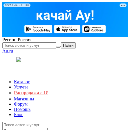
РЕКЛАМА • AU.RU
Регион
Россия
Найти
Au.ru
Каталог
Услуги
Распродажа с 1
₽
Магазины
Форум
Помощь
Блог