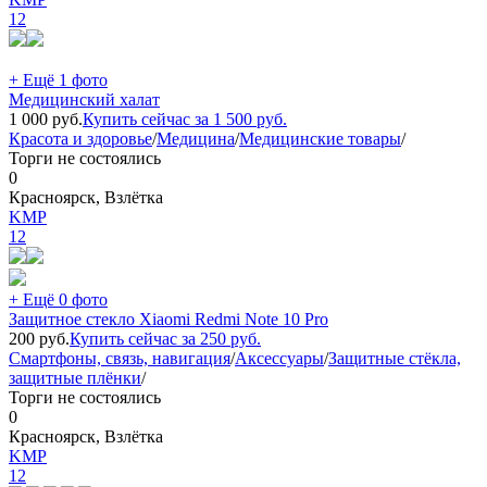
12
+ Ещё 1 фото
Медицинский халат
1 000
руб.
Купить сейчас за
1 500
руб.
Красота и здоровье
/
Медицина
/
Медицинские товары
/
Торги не состоялись
0
Красноярск, Взлётка
KMP
12
+ Ещё 0 фото
Защитное стекло Xiaomi Redmi Note 10 Pro
200
руб.
Купить сейчас за
250
руб.
Смартфоны, связь, навигация
/
Аксессуары
/
Защитные стёкла,
защитные плёнки
/
Торги не состоялись
0
Красноярск, Взлётка
KMP
12