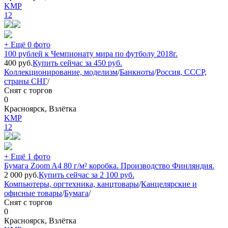
KMP
12
+ Ещё 0 фото
100 рублей к Чемпионату мира по футболу 2018г.
400
руб.
Купить сейчас за
450
руб.
Коллекционирование, моделизм
/
Банкноты
/
Россия, СССР,
страны СНГ
/
Снят с торгов
0
Красноярск, Взлётка
KMP
12
+ Ещё 1 фото
Бумага Zoom A4 80 г/м² коробка. Производство Финляндия.
2 000
руб.
Купить сейчас за
2 100
руб.
Компьютеры, оргтехника, канцтовары
/
Канцелярские и
офисные товары
/
Бумага
/
Снят с торгов
0
Красноярск, Взлётка