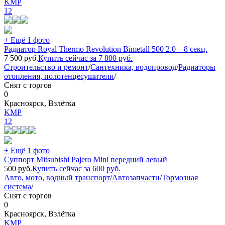
KMP
12
+ Ещё 1 фото
Радиатор Royal Thermo Revolution Bimetall 500 2.0 – 8 секц.
7 500
руб.
Купить сейчас за
7 800
руб.
Строительство и ремонт
/
Сантехника, водопровод
/
Радиаторы
отопления, полотенцесушители
/
Снят с торгов
0
Красноярск, Взлётка
KMP
12
+ Ещё 1 фото
Суппорт Mitsubishi Pajero Mini передний левый
500
руб.
Купить сейчас за
600
руб.
Авто, мото, водный транспорт
/
Автозапчасти
/
Тормозная
система
/
Снят с торгов
0
Красноярск, Взлётка
KMP