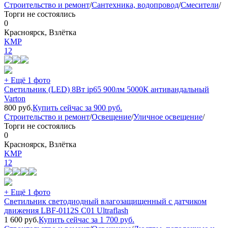
Строительство и ремонт
/
Сантехника, водопровод
/
Смесители
/
Торги не состоялись
0
Красноярск, Взлётка
KMP
12
+ Ещё 1 фото
Cветильник (LED) 8Вт ip65 900лм 5000К антивандальный
Varton
800
руб.
Купить сейчас за
900
руб.
Строительство и ремонт
/
Освещение
/
Уличное освещение
/
Торги не состоялись
0
Красноярск, Взлётка
KMP
12
+ Ещё 1 фото
Светильник светодиодный влагозащищенный с датчиком
движения LBF-0112S C01 Ultraflash
1 600
руб.
Купить сейчас за
1 700
руб.