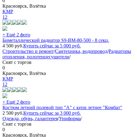
0
Красноярск, Взлётка
KMP
12
+ Ещё 2 фото
Биметаллический радиатор S9-BM-80-500 - 8 секц.
4 500
руб.
Купить сейчас за
5 000
руб.
Строительство и ремонт
/
Сантехника, водопровод
/
Радиаторы
отопления, полотенцесушители
/
Снят с торгов
0
Красноярск, Взлётка
KMP
12
+ Ещё 2 фото
Костюм летний полевой тип "А" с кепи летнее "Комбат"
2 500
руб.
Купить сейчас за
3 000
руб.
Одежда, обувь, галантерея
/
Униформа
/
Снят с торгов
0
Красноярск, Взлётка