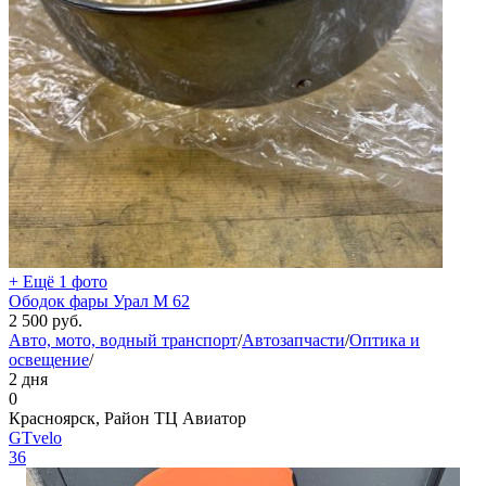
+ Ещё 1 фото
Ободок фары Урал М 62
2 500
руб.
Авто, мото, водный транспорт
/
Автозапчасти
/
Оптика и
освещение
/
2 дня
0
Красноярск, Район ТЦ Авиатор
GTvelo
36