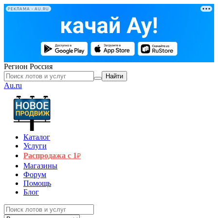
РЕКЛАМА • AU.RU
Регион
Россия
Найти
Au.ru
Каталог
Услуги
Распродажа с 1
₽
Магазины
Форум
Помощь
Блог