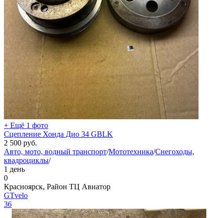
+ Ещё 1 фото
Сцепление Хонда Дио 34 GBLK
2 500
руб.
Авто, мото, водный транспорт
/
Мототехника
/
Снегоходы,
квадроциклы
/
1 день
0
Красноярск, Район ТЦ Авиатор
GTvelo
36