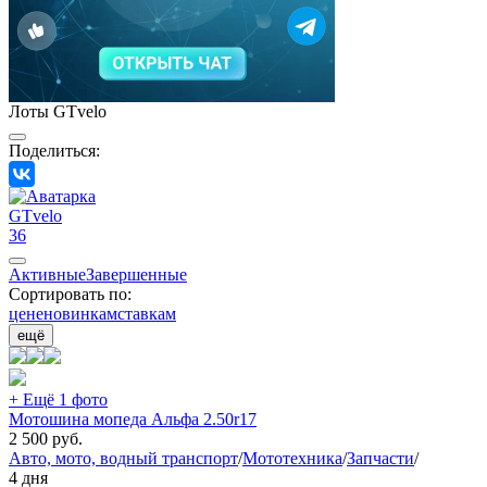
Лоты GTvelo
Поделиться:
GTvelo
36
Активные
Завершенные
Сортировать по:
цене
новинкам
ставкам
ещё
+ Ещё 1 фото
Мотошина мопеда Альфа 2.50r17
2 500
руб.
Авто, мото, водный транспорт
/
Мототехника
/
Запчасти
/
4 дня