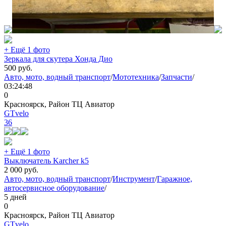
+ Ещё 1 фото
Зеркала для скутера Хонда Дио
500
руб.
Авто, мото, водный транспорт
/
Мототехника
/
Запчасти
/
03:24:48
0
Красноярск, Район ТЦ Авиатор
GTvelo
36
+ Ещё 1 фото
Выключатель Karcher k5
2 000
руб.
Авто, мото, водный транспорт
/
Инструмент
/
Гаражное,
автосервисное оборудование
/
5 дней
0
Красноярск, Район ТЦ Авиатор
GTvelo