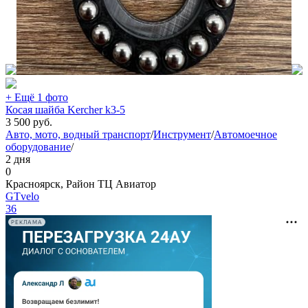
+ Ещё 1 фото
Косая шайба Kercher k3-5
3 500
руб.
Авто, мото, водный транспорт
/
Инструмент
/
Автомоечное
оборудование
/
2 дня
0
Красноярск, Район ТЦ Авиатор
GTvelo
36
РЕКЛАМА