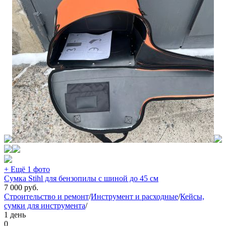
+ Ещё 1 фото
Сумка Stihl для бензопилы с шиной до 45 см
7 000
руб.
Строительство и ремонт
/
Инструмент и расходные
/
Кейсы,
сумки для инструмента
/
1 день
0