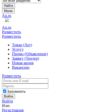
Найти
Меню
Au.ru
Au.ru
Разместить
Разместить
Товар (Лот)
Услугу
Промо (Объявление)
Заявку (Тендер)
Новая акция
Вакансию
Разместить
Запомнить
Войти
Войти
Или:
Регистрация