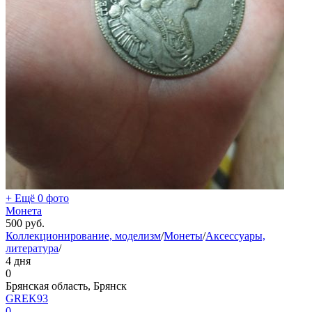
+ Ещё 0 фото
Монета
500
руб.
Коллекционирование, моделизм
/
Монеты
/
Аксессуары,
литература
/
4 дня
0
Брянская область, Брянск
GREK93
0