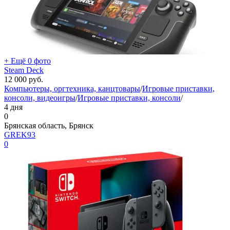
+ Ещё 0 фото
Steam Deck
12 000
руб.
Компьютеры, оргтехника, канцтовары
/
Игровые приставки,
консоли, видеоигры
/
Игровые приставки, консоли
/
4 дня
0
Брянская область, Брянск
GREK93
0