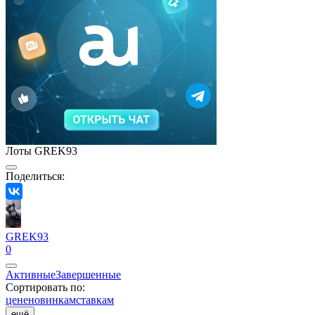
Лоты GREK93
Поделиться:
GREK93
0
Активные
Завершенные
Сортировать по:
цене
новинкам
ставкам
ещё