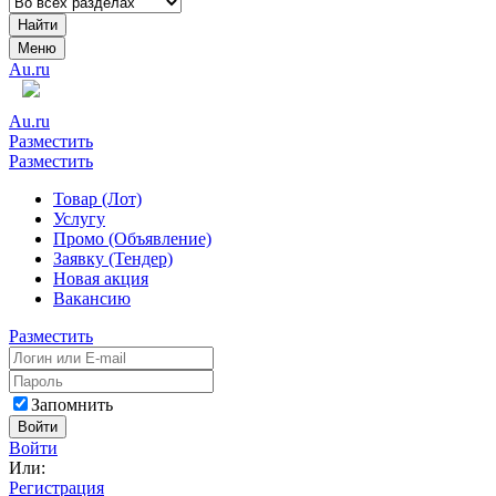
Найти
Меню
Au.ru
Au.ru
Разместить
Разместить
Товар (Лот)
Услугу
Промо (Объявление)
Заявку (Тендер)
Новая акция
Вакансию
Разместить
Запомнить
Войти
Войти
Или:
Регистрация