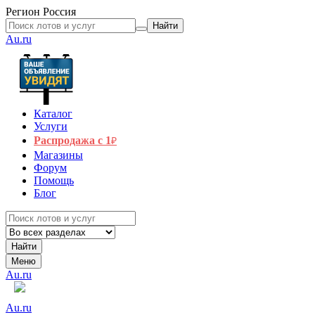
Регион
Россия
Найти
Au.ru
Каталог
Услуги
Распродажа с 1
₽
Магазины
Форум
Помощь
Блог
Найти
Меню
Au.ru
Au.ru