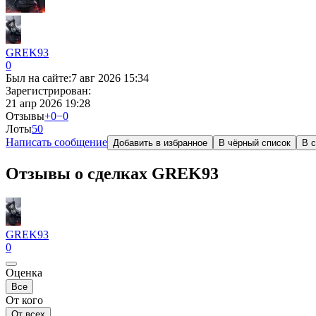
GREK93
0
Был на сайте:
7 авг 2026 15:34
Зарегистрирован:
21 апр 2026 19:28
Отзывы
+0
−0
Лоты
5
0
Написать сообщение
Добавить в избранное
В чёрный список
В с
Отзывы о сделках GREK93
GREK93
0
Оценка
Все
От кого
От всех