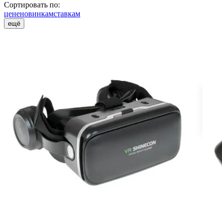
Сортировать по:
цене
новинкам
ставкам
ещё