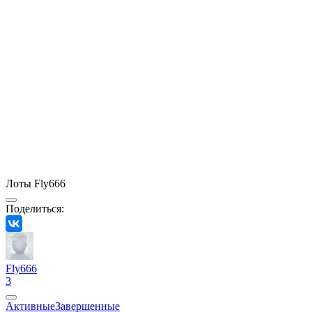
Лоты Fly666
Поделиться:
Fly666
3
Активные
Завершенные