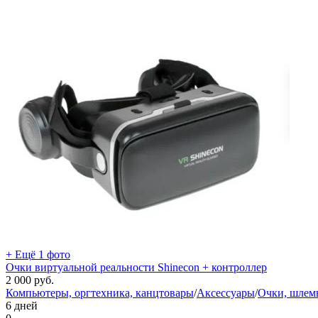
+ Ещё 1 фото
Очки виртуальной реальности Shinecon + контроллер
2 000
руб.
Компьютеры, оргтехника, канцтовары
/
Аксессуары
/
Очки, шлем
6 дней