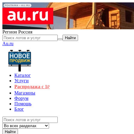
РЕКЛАМА • AU.RU
Регион
Россия
Найти
Au.ru
Каталог
Услуги
Распродажа с 1
₽
Магазины
Форум
Помощь
Блог
Найти