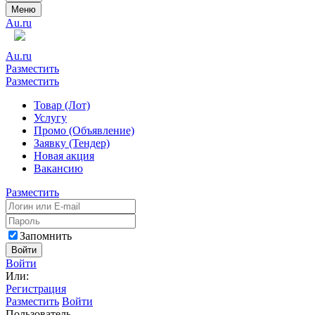
Меню
Au.ru
Au.ru
Разместить
Разместить
Товар (Лот)
Услугу
Промо (Объявление)
Заявку (Тендер)
Новая акция
Вакансию
Разместить
Запомнить
Войти
Войти
Или:
Регистрация
Разместить
Войти
Пользователь