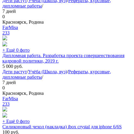
Дети растут
/
Учёба (Школа, вуз)
/
Рефераты, курсовые,
дипломные работы
/
7 дней
0
Красноярск, Родина
FarMisa
233
+ Ещё 0 фото
Дипломная работа. Разработка проекта совершенствования
кадровой политики, 2019 г.
5 000
руб.
Дети растут
/
Учёба (Школа, вуз)
/
Рефераты, курсовые,
дипломные работы
/
7 дней
0
Красноярск, Родина
FarMisa
233
+ Ещё 0 фото
Силиконовый чехол (накладка) ibox crystal для iphone 6/6S
100
руб.