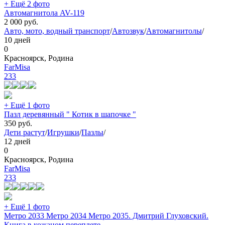
+ Ещё 2 фото
Автомагнитола AV-119
2 000
руб.
Авто, мото, водный транспорт
/
Автозвук
/
Автомагнитолы
/
10 дней
0
Красноярск, Родина
FarMisa
233
+ Ещё 1 фото
Пазл деревянный " Котик в шапочке "
350
руб.
Дети растут
/
Игрушки
/
Пазлы
/
12 дней
0
Красноярск, Родина
FarMisa
233
+ Ещё 1 фото
Метро 2033 Метро 2034 Метро 2035. Дмитрий Глуховский.
Книга в кожаном переплете