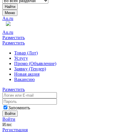
Найти
Меню
Au.ru
Au.ru
Разместить
Разместить
Товар (Лот)
Услугу
Промо (Объявление)
Заявку (Тендер)
Новая акция
Вакансию
Разместить
Запомнить
Войти
Войти
Или:
Регистрация