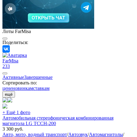
Лоты FarMisa
Поделиться:
FarMisa
233
Активные
Завершенные
Сортировать по:
цене
новинкам
ставкам
ещё
+ Ещё 1 фото
Автомобильная стереофоническая комбинированная
магнитола LG TCCH-200
3 300
руб.
Авто, мото, водный транспорт
/
Автозвук
/
Автомагнитолы
/