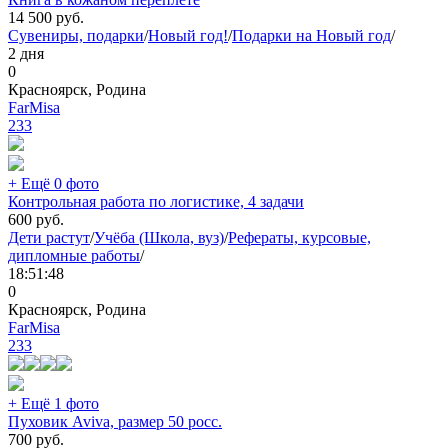
14 500
руб.
Сувениры, подарки
/
Новый год!
/
Подарки на Новый год
/
2 дня
0
Красноярск, Родина
FarMisa
233
+ Ещё 0 фото
Контрольная работа по логистике, 4 задачи
600
руб.
Дети растут
/
Учёба (Школа, вуз)
/
Рефераты, курсовые,
дипломные работы
/
18:51:48
0
Красноярск, Родина
FarMisa
233
+ Ещё 1 фото
Пуховик Aviva, размер 50 росс.
700
руб.