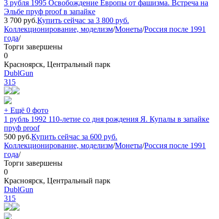
3 рубля 1995 Освобождение Европы от фашизма. Встреча на
Эльбе пруф proof в запайке
3 700
руб.
Купить сейчас за
3 800
руб.
Коллекционирование, моделизм
/
Монеты
/
Россия после 1991
года
/
Торги завершены
0
Красноярск, Центральный парк
DublGun
315
+ Ещё 0 фото
1 рубль 1992 110-летие со дня рождения Я. Купалы в запайке
пруф proof
500
руб.
Купить сейчас за
600
руб.
Коллекционирование, моделизм
/
Монеты
/
Россия после 1991
года
/
Торги завершены
0
Красноярск, Центральный парк
DublGun
315