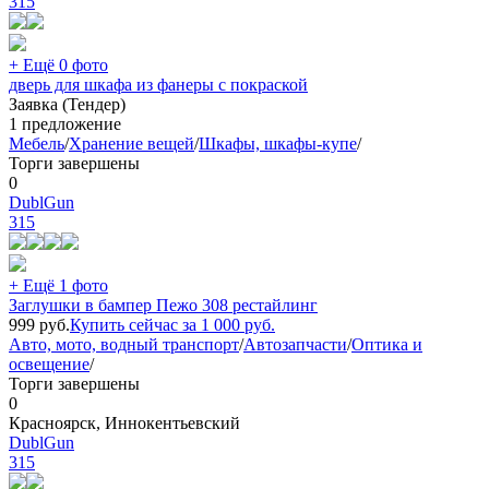
315
+ Ещё 0 фото
дверь для шкафа из фанеры с покраской
Заявка (Тендер)
1 предложение
Мебель
/
Хранение вещей
/
Шкафы, шкафы-купе
/
Торги завершены
0
DublGun
315
+ Ещё 1 фото
Заглушки в бампер Пежо 308 рестайлинг
999
руб.
Купить сейчас за
1 000
руб.
Авто, мото, водный транспорт
/
Автозапчасти
/
Оптика и
освещение
/
Торги завершены
0
Красноярск, Иннокентьевский
DublGun
315