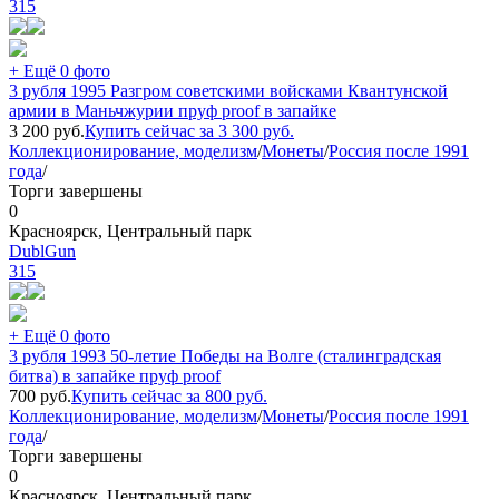
315
+ Ещё 0 фото
3 рубля 1995 Разгром советскими войсками Квантунской
армии в Маньчжурии пруф proof в запайке
3 200
руб.
Купить сейчас за
3 300
руб.
Коллекционирование, моделизм
/
Монеты
/
Россия после 1991
года
/
Торги завершены
0
Красноярск, Центральный парк
DublGun
315
+ Ещё 0 фото
3 рубля 1993 50-летие Победы на Волге (сталинградская
битва) в запайке пруф proof
700
руб.
Купить сейчас за
800
руб.
Коллекционирование, моделизм
/
Монеты
/
Россия после 1991
года
/
Торги завершены
0
Красноярск, Центральный парк