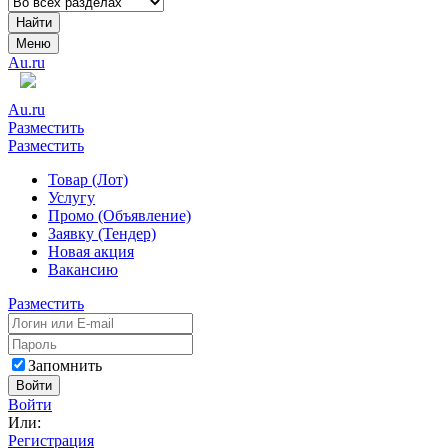
Найти
Меню
Au.ru
Au.ru
Разместить
Разместить
Товар (Лот)
Услугу
Промо (Объявление)
Заявку (Тендер)
Новая акция
Вакансию
Разместить
Запомнить
Войти
Войти
Или:
Регистрация