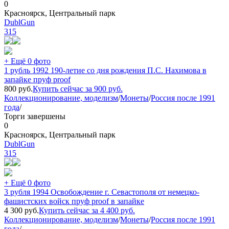
0
Красноярск, Центральный парк
DublGun
315
+ Ещё 0 фото
1 рубль 1992 190-летие со дня рождения П.С. Нахимова в
запайке пруф proof
800
руб.
Купить сейчас за
900
руб.
Коллекционирование, моделизм
/
Монеты
/
Россия после 1991
года
/
Торги завершены
0
Красноярск, Центральный парк
DublGun
315
+ Ещё 0 фото
3 рубля 1994 Освобождение г. Севастополя от немецко-
фашистских войск пруф proof в запайке
4 300
руб.
Купить сейчас за
4 400
руб.
Коллекционирование, моделизм
/
Монеты
/
Россия после 1991
года
/