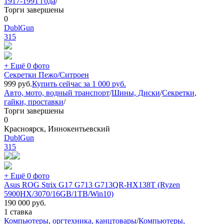
1917-1991 года
/
Торги завершены
0
DublGun
315
+ Ещё 0 фото
Секретки Пежо/Ситроен
999
руб.
Купить сейчас за
1 000
руб.
Авто, мото, водный транспорт
/
Шины, Диски
/
Секретки,
гайки, проставки
/
Торги завершены
0
Красноярск, Иннокентьевский
DublGun
315
+ Ещё 0 фото
Asus ROG Strix G17 G713 G713QR-HX138T (Ryzen
5900HX/3070/16GB/1TB/Win10)
190 000
руб.
1 ставка
Компьютеры, оргтехника, канцтовары
/
Компьютеры,