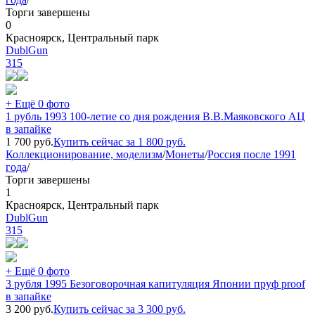
Торги завершены
0
Красноярск, Центральный парк
DublGun
315
+ Ещё 0 фото
1 рубль 1993 100-летие со дня рождения В.В.Маяковского АЦ
в запайке
1 700
руб.
Купить сейчас за
1 800
руб.
Коллекционирование, моделизм
/
Монеты
/
Россия после 1991
года
/
Торги завершены
1
Красноярск, Центральный парк
DublGun
315
+ Ещё 0 фото
3 рубля 1995 Безоговорочная капитуляция Японии пруф proof
в запайке
3 200
руб.
Купить сейчас за
3 300
руб.