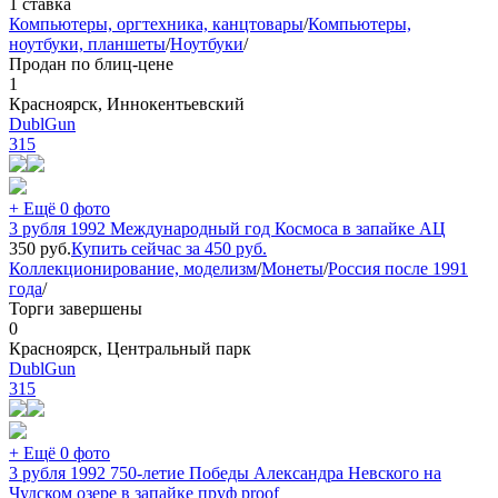
1 ставка
Компьютеры, оргтехника, канцтовары
/
Компьютеры,
ноутбуки, планшеты
/
Ноутбуки
/
Продан по блиц-цене
1
Красноярск, Иннокентьевский
DublGun
315
+ Ещё 0 фото
3 рубля 1992 Международный год Космоса в запайке АЦ
350
руб.
Купить сейчас за
450
руб.
Коллекционирование, моделизм
/
Монеты
/
Россия после 1991
года
/
Торги завершены
0
Красноярск, Центральный парк
DublGun
315
+ Ещё 0 фото
3 рубля 1992 750-летие Победы Александра Невского на
Чудском озере в запайке пруф proof