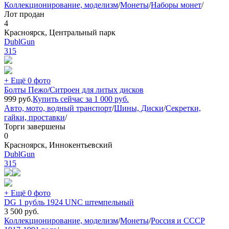
Коллекционирование, моделизм
/
Монеты
/
Наборы монет
/
Лот продан
4
Красноярск, Центральный парк
DublGun
315
+ Ещё 0 фото
Болты Пежо/Ситроен для литых дисков
999
руб.
Купить сейчас за
1 000
руб.
Авто, мото, водный транспорт
/
Шины, Диски
/
Секретки,
гайки, проставки
/
Торги завершены
0
Красноярск, Иннокентьевский
DublGun
315
+ Ещё 0 фото
DG 1 рубль 1924 UNC штемпельный
3 500
руб.
Коллекционирование, моделизм
/
Монеты
/
Россия и СССР