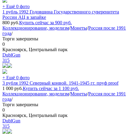
+ Ещё 0 фото
1 рубль 1992 Годовщина Государственного суверенитета
России АЦ в запайке
800
руб.
Купить сейчас за
900
руб.
Коллекционирование, моделизм
/
Монеты
/
Россия после 1991
года
/
Торги завершены
0
Красноярск, Центральный парк
DublGun
315
+ Ещё 0 фото
3 рубля 1992 Северный конвой. 1941-1945 гг. пруф proof
1 000
руб.
Купить сейчас за
1 100
руб.
Коллекционирование, моделизм
/
Монеты
/
Россия после 1991
года
/
Торги завершены
0
Красноярск, Центральный парк
DublGun
315