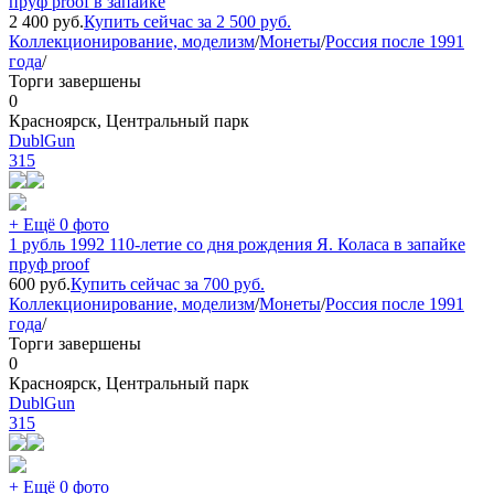
пруф proof в запайке
2 400
руб.
Купить сейчас за
2 500
руб.
Коллекционирование, моделизм
/
Монеты
/
Россия после 1991
года
/
Торги завершены
0
Красноярск, Центральный парк
DublGun
315
+ Ещё 0 фото
1 рубль 1992 110-летие со дня рождения Я. Коласа в запайке
пруф proof
600
руб.
Купить сейчас за
700
руб.
Коллекционирование, моделизм
/
Монеты
/
Россия после 1991
года
/
Торги завершены
0
Красноярск, Центральный парк
DublGun
315
+ Ещё 0 фото