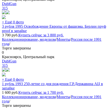
DublGun
315
+ Ещё 0 фото
3 рубля 1995 Освобождение Европы от фашизма. Берлин пруф
proof в запайке
3 700
руб.
Купить сейчас за
3 800
руб.
Коллекционирование, моделизм
/
Монеты
/
Россия после 1991
года
/
Торги завершены
0
Красноярск, Центральный парк
DublGun
315
+ Ещё 0 фото
1 рубль 1993 250-летие со дня рождения Г.Р.Державина АЦ в
запайке
1 600
руб.
Купить сейчас за
1 700
руб.
Коллекционирование, моделизм
/
Монеты
/
Россия после 1991
года
/
Торги завершены