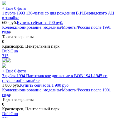
+ Ещё 0 фото
1 рубль 1993 130-летие со дня рождения В.И.Вернадского АЦ
в запайке
600
руб.
Купить сейчас за
700
руб.
Коллекционирование, моделизм
/
Монеты
/
Россия после 1991
года
/
Торги завершены
0
Красноярск, Центральный парк
DublGun
315
+ Ещё 0 фото
3 рубля 1994 Партизанское движение в ВОВ 1941-1945 гг.
пруф proof в запайке
1 800
руб.
Купить сейчас за
1 900
руб.
Коллекционирование, моделизм
/
Монеты
/
Россия после 1991
года
/
Торги завершены
0
Красноярск, Центральный парк
DublGun