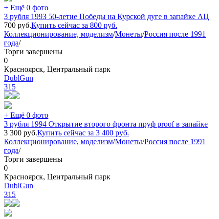
+ Ещё 0 фото
3 рубля 1993 50-летие Победы на Курской дуге в запайке АЦ
700
руб.
Купить сейчас за
800
руб.
Коллекционирование, моделизм
/
Монеты
/
Россия после 1991
года
/
Торги завершены
0
Красноярск, Центральный парк
DublGun
315
+ Ещё 0 фото
3 рубля 1994 Открытие второго фронта пруф proof в запайке
3 300
руб.
Купить сейчас за
3 400
руб.
Коллекционирование, моделизм
/
Монеты
/
Россия после 1991
года
/
Торги завершены
0
Красноярск, Центральный парк
DublGun
315