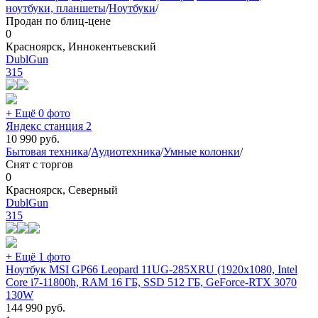
ноутбуки, планшеты
/
Ноутбуки
/
Продан по блиц-цене
0
Красноярск, Иннокентьевский
DublGun
315
+ Ещё 0 фото
Яндекс станция 2
10 990
руб.
Бытовая техника
/
Аудиотехника
/
Умные колонки
/
Снят с торгов
0
Красноярск, Северный
DublGun
315
+ Ещё 1 фото
Ноутбук MSI GP66 Leopard 11UG-285XRU (1920x1080, Intel
Core i7-11800h, RAM 16 ГБ, SSD 512 ГБ, GeForce-RTX 3070
130W
144 990
руб.