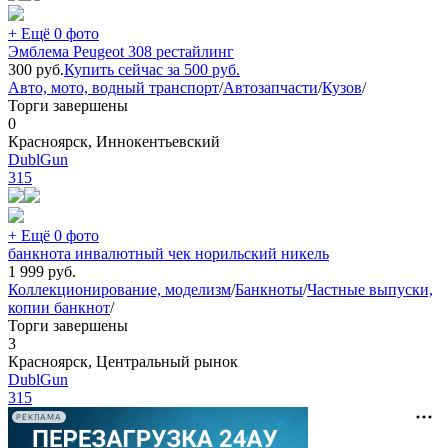
+ Ещё 0 фото
Эмблема Peugeot 308 рестайлинг
300
руб.
Купить сейчас за
500
руб.
Авто, мото, водный транспорт
/
Автозапчасти
/
Кузов
/
Торги завершены
0
Красноярск, Иннокентьевский
DublGun
315
+ Ещё 0 фото
банкнота инвалютный чек норильский никель
1 999
руб.
Коллекционирование, моделизм
/
Банкноты
/
Частные выпуски,
копии банкнот
/
Торги завершены
3
Красноярск, Центральный рынок
DublGun
315
РЕКЛАМА