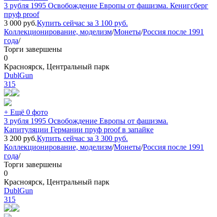
3 рубля 1995 Освобождение Европы от фашизма. Кенигсберг
пруф proof
3 000
руб.
Купить сейчас за
3 100
руб.
Коллекционирование, моделизм
/
Монеты
/
Россия после 1991
года
/
Торги завершены
0
Красноярск, Центральный парк
DublGun
315
+ Ещё 0 фото
3 рубля 1995 Освобождение Европы от фашизма.
Капитуляции Германии пруф proof в запайке
3 200
руб.
Купить сейчас за
3 300
руб.
Коллекционирование, моделизм
/
Монеты
/
Россия после 1991
года
/
Торги завершены
0
Красноярск, Центральный парк
DublGun
315