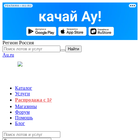
РЕКЛАМА • AU.RU
Регион
Россия
Найти
Au.ru
Каталог
Услуги
Распродажа с 1
₽
Магазины
Форум
Помощь
Блог