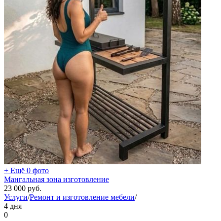
+ Ещё 0 фото
Мангальная зона изготовление
23 000
руб.
Услуги
/
Ремонт и изготовление мебели
/
4 дня
0