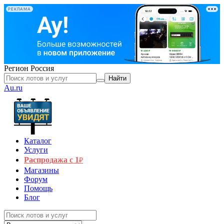
РЕКЛАМА
Регион
Россия
Найти
Au.ru
Каталог
Услуги
Распродажа с 1
₽
Магазины
Форум
Помощь
Блог