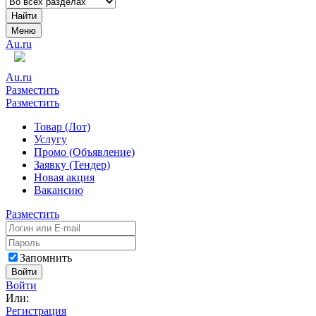
Найти
Меню
Au.ru
Au.ru
Разместить
Разместить
Товар (Лот)
Услугу
Промо (Объявление)
Заявку (Тендер)
Новая акция
Вакансию
Разместить
Запомнить
Войти
Войти
Или:
Регистрация