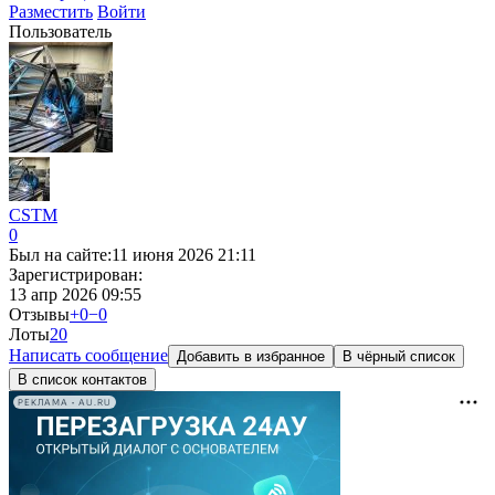
Разместить
Войти
Пользователь
CSTM
0
Был на сайте:
11 июня 2026 21:11
Зарегистрирован:
13 апр 2026 09:55
Отзывы
+0
−0
Лоты
2
0
Написать сообщение
Добавить в избранное
В чёрный список
В список контактов
РЕКЛАМА • AU.RU