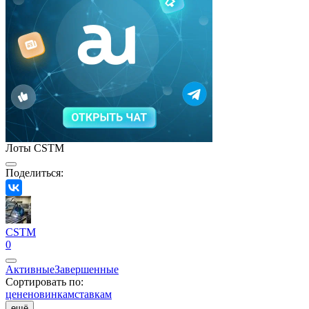
Лоты CSTM
Поделиться:
CSTM
0
Активные
Завершенные
Сортировать по:
цене
новинкам
ставкам
ещё