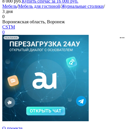
8 000
руб.
Купить сейчас за
16 000
руб.
Мебель
/
Мебель для гостиной
/
Журнальные столики
/
3 дня
0
Воронежская область, Воронеж
CSTM
0
РЕКЛАМА
О проекте