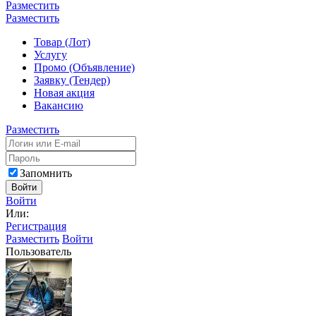
Разместить
Разместить
Товар (Лот)
Услугу
Промо (Объявление)
Заявку (Тендер)
Новая акция
Вакансию
Разместить
Запомнить
Войти
Войти
Или:
Регистрация
Разместить
Войти
Пользователь