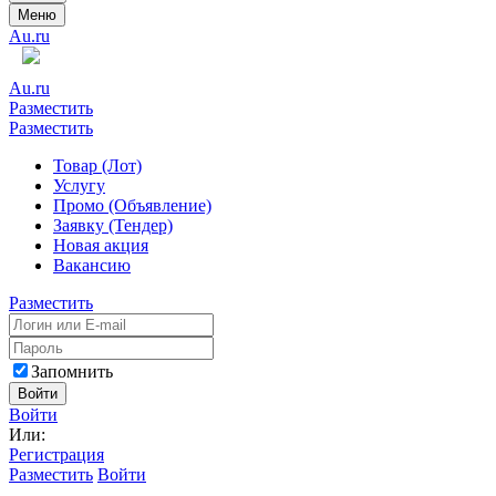
Меню
Au.ru
Au.ru
Разместить
Разместить
Товар (Лот)
Услугу
Промо (Объявление)
Заявку (Тендер)
Новая акция
Вакансию
Разместить
Запомнить
Войти
Войти
Или:
Регистрация
Разместить
Войти