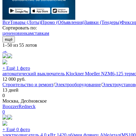
Все
Товары (Лоты)
Промо (Объявления)
Заявки (Тендеры)
Фиксир
Сортировать по:
цене
новинкам
ставкам
ещё
1–50 из 55 лотов
→
+ Ещё 1 фото
автоматический выключатель Klockner Moeller NZM6-125 тер
12 000
руб.
Строительство и ремонт
/
Электрооборудование
/
Электроустанов
13 дней
0
Москва, Десёновское
BoozzerRedneck
0
+ Ещё 0 фото
электродвигатель 4.0 кВт 1420 об/мин флянец Able/итал(MS100