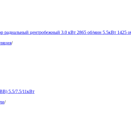
р радиальный центробежный 3.0 кВт 2865 об/мин 5.5кВт 1425 о
ляция
/
B) 5.5/7.5/11кВт
ли
/