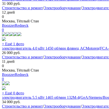
31 000
руб.
Строительство и ремонт
/
Электрооборудование
/
Электродвигате
12 дней
0
Москва, Тёплый Стан
BoozzerRedneck
0
+ Ещё 1 фото
электродвигатель 4.0 кВт 1450 об/мин флянец ACMotoren(FCA-1
26 000
руб.
Строительство и ремонт
/
Электрооборудование
/
Электродвигате
11 дней
0
Москва, Тёплый Стан
BoozzerRedneck
0
+ Ещё 0 фото
электродвигатель 5.5 кВт 1465 об/мин 132M-4(GeA/Siemens/Bo
34 000
руб.
Строительство и ремонт
/
Электрооборудование
/
Электродвигате