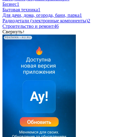
Бизнес
1
Бытовая техника
1
Для дачи, дома, огорода, бани, парка
1
Радиодетали (электронные компоненты)
2
Строительство и ремонт
46
Свернуть
↑
РЕКЛАМА • AU.RU