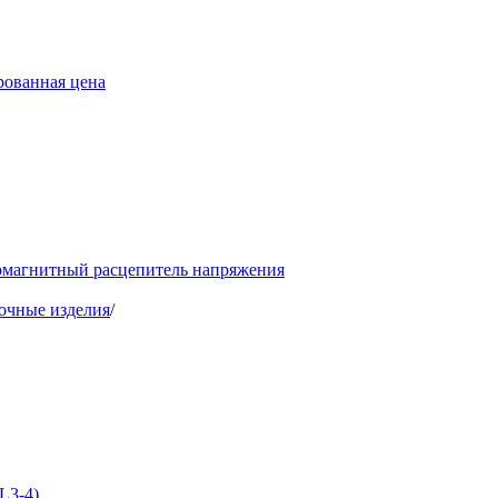
ованная цена
момагнитный расцепитель напряжения
очные изделия
/
L3-4)