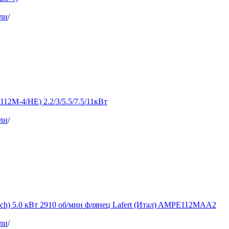
ли
/
12M-4/HE) 2.2/3/5.5/7.5/11кВт
ли
/
sch) 5.0 кВт 2910 об/мин флянец Lafert (Итал) AMPE112MAA2
ли
/