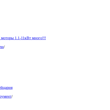
моторы 1.1-11кВт много!!!
ли
/
ейцария
румент
/