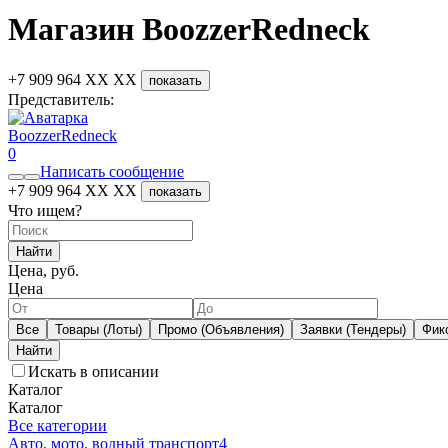
Магазин BoozzerRedneck
+7 909 964 XX XX
показать
Представитель:
BoozzerRedneck
0
Написать сообщение
+7 909 964 XX XX
показать
Что ищем?
Найти
Цена, руб.
Цена
Все
Товары (Лоты)
Промо (Объявления)
Заявки (Тендеры)
Фик
Искать в описании
Каталог
Каталог
Все категории
Авто, мото, водный транспорт
4