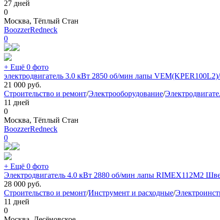
27 дней
0
Москва, Тёплый Стан
BoozzerRedneck
0
+ Ещё 0 фото
электродвигатель 3.0 кВт 2850 об/мин лапы VEM(KPER100L2)/ 
21 000
руб.
Строительство и ремонт
/
Электрооборудование
/
Электродвигате
11 дней
0
Москва, Тёплый Стан
BoozzerRedneck
0
+ Ещё 0 фото
Электродвигатель 4.0 кВт 2880 об/мин лапы RIMEX112M2 Шв
28 000
руб.
Строительство и ремонт
/
Инструмент и расходные
/
Электроинст
11 дней
0
Москва, Десёновское