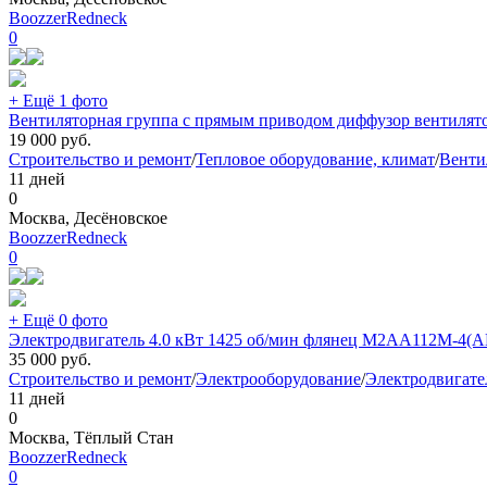
BoozzerRedneck
0
+ Ещё 1 фото
Вентиляторная группа с прямым приводом диффузор вентилято
19 000
руб.
Строительство и ремонт
/
Тепловое оборудование, климат
/
Венти
11 дней
0
Москва, Десёновское
BoozzerRedneck
0
+ Ещё 0 фото
Электродвигатель 4.0 кВт 1425 об/мин флянец M2AA112M-4(AB
35 000
руб.
Строительство и ремонт
/
Электрооборудование
/
Электродвигате
11 дней
0
Москва, Тёплый Стан
BoozzerRedneck
0