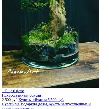
+ Ещё 0 фото
Искусственный бонсай
2 500
руб.
Купить сейчас за
5 500
руб.
Сувениры, подарки
/
Цветы, букеты
/
Искусственные и
сувенирные цветы
/