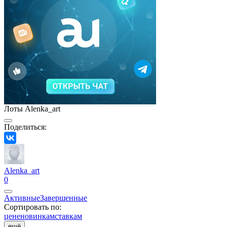
Лоты Alenka_art
Поделиться:
Alenka_art
0
Активные
Завершенные
Сортировать по:
цене
новинкам
ставкам
ещё