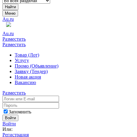
Найти
Меню
Au.ru
Au.ru
Разместить
Разместить
Товар (Лот)
Услугу
Промо (Объявление)
Заявку (Тендер)
Новая акция
Вакансию
Разместить
Запомнить
Войти
Войти
Или:
Регистрация