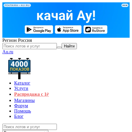
РЕКЛАМА • AU.RU
Регион
Россия
Найти
Au.ru
Каталог
Услуги
Распродажа с 1
₽
Магазины
Форум
Помощь
Блог