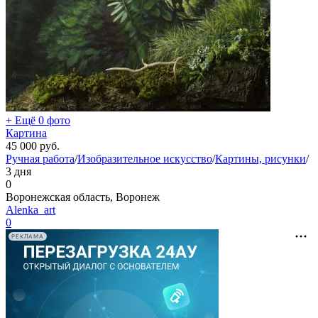
+ Ещё 0 фото
Картина
45 000
руб.
Ручная работа
/
Изобразительное искусство
/
Картины, рисунки
/
3 дня
0
Воронежская область, Воронеж
Alenka_art
0
РЕКЛАМА