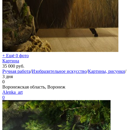
+ Ещё 0 фото
Картина
35 000
руб.
Ручная работа
/
Изобразительное искусство
/
Картины, рисунки
/
3 дня
0
Воронежская область, Воронеж
Alenka_art
0