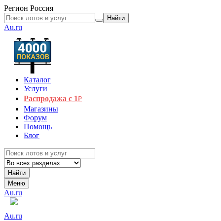
Регион
Россия
Найти
Au.ru
Каталог
Услуги
Распродажа с 1
₽
Магазины
Форум
Помощь
Блог
Найти
Меню
Au.ru
Au.ru