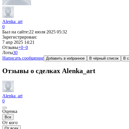
Alenka_art
0
Был на сайте:
22 июля 2025 05:32
Зарегистрирован:
7 апр 2025 14:21
Отзывы
+0
−0
Лоты
3
0
Написать сообщение
Добавить в избранное
В чёрный список
В с
Отзывы о сделках Alenka_art
Alenka_art
0
Оценка
Все
От кого
От всех