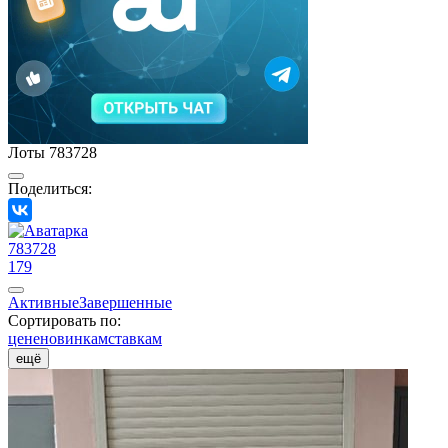
Лоты 783728
Поделиться:
783728
179
Активные
Завершенные
Сортировать по:
цене
новинкам
ставкам
ещё