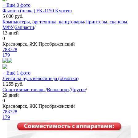
+ Ещё 0 фото
Фьюзер (печка) FK-1150 Kyocera
5 000
руб.
Компьютеры, оргтехника, канцтовары
/
Принтеры, сканеры,
МФУ
/
Запчасти
/
13 дней
0
Красноярск, ЖК Преображенский
783728
179
+ Ещё 1 фото
Лента на руль велосипеда (обмотка)
1 255
руб.
Спортивные товары
/
Велоспорт
/
Другое
/
29 дней
0
Красноярск, ЖК Преображенский
783728
179