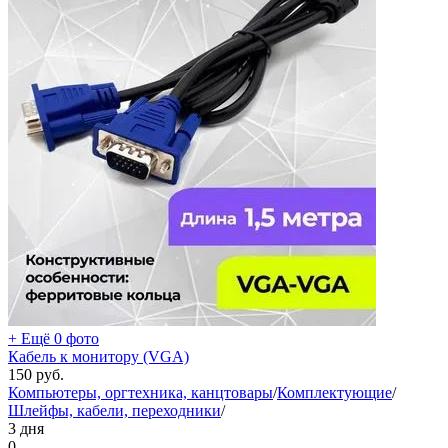
+ Ещё 0 фото
Кабель к монитору (VGA)
150
руб.
Компьютеры, оргтехника, канцтовары
/
Комплектующие
/
Шлейфы, кабели, переходники
/
3 дня
0