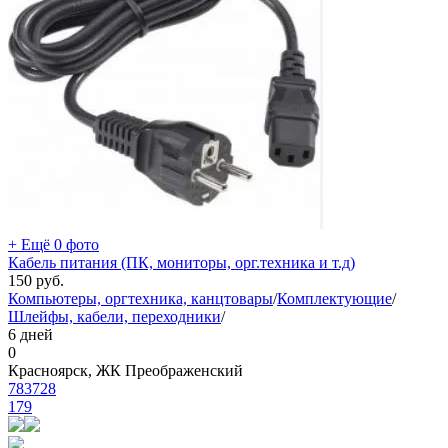
+ Ещё 0 фото
Кабель питания (ПК, мониторы, орг.техника и т.д)
150
руб.
Компьютеры, оргтехника, канцтовары
/
Комплектующие
/
Шлейфы, кабели, переходники
/
6 дней
0
Красноярск, ЖК Преображенский
783728
179