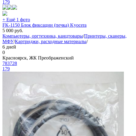
179
+ Ещё 1 фото
FK-1150 Блок фиксации (печка) Kyocera
5 000
руб.
Компьютеры, оргтехника, канцтовары
/
Принтеры, сканеры,
МФУ
/
Картриджи, расходные материалы
/
6 дней
0
Красноярск, ЖК Преображенский
783728
179