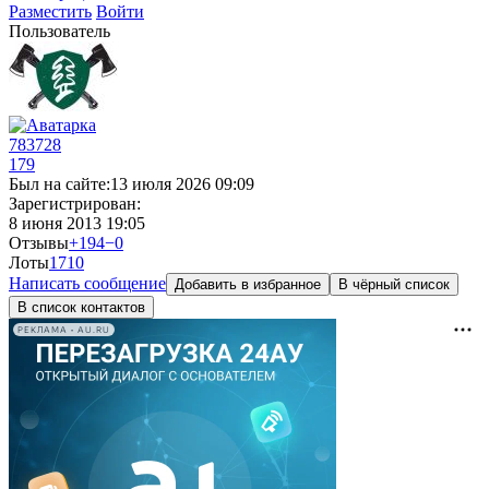
Разместить
Войти
Пользователь
783728
179
Был на сайте:
13 июля 2026 09:09
Зарегистрирован:
8 июня 2013 19:05
Отзывы
+194
−0
Лоты
17
10
Написать сообщение
Добавить в избранное
В чёрный список
В список контактов
РЕКЛАМА • AU.RU