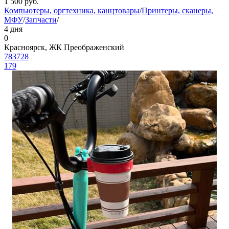
1 500
руб.
Компьютеры, оргтехника, канцтовары
/
Принтеры, сканеры,
МФУ
/
Запчасти
/
4 дня
0
Красноярск, ЖК Преображенский
783728
179