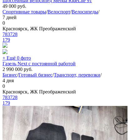
Шоссейный велосипед Merida RideLite 91
49 000
руб.
Спортивные товары
/
Велоспорт
/
Велосипеды
/
7 дней
0
Красноярск, ЖК Преображенский
783728
179
+ Ещё 0 фото
Газель Next с постоянной работой
2 990 000
руб.
Бизнес
/
Готовый бизнес
/
Транспорт, перевозки
/
4 дня
0
Красноярск, ЖК Преображенский
783728
179