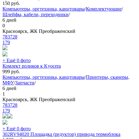
150
руб.
Компьютеры, оргтехника, канцтовары
/
Комплектующие
/
Шлейфы, кабели, переходники
/
6 дней
0
Красноярск, ЖК Преображенский
783728
179
+ Ещё 0 фото
Комлект роликов к Kyocera
999
руб.
Компьютеры, оргтехника, канцтовары
/
Принтеры, сканеры,
МФУ
/
Запчасти
/
6 дней
1
Красноярск, ЖК Преображенский
783728
179
+ Ещё 0 фото
302RV94020 Площадка (редуктор) привода термоблока