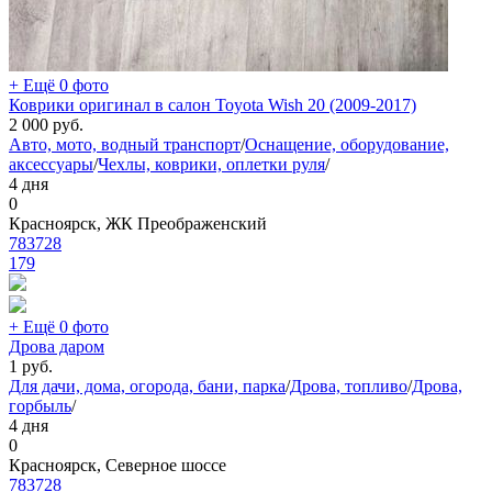
+ Ещё 0 фото
Коврики оригинал в салон Toyota Wish 20 (2009-2017)
2 000
руб.
Авто, мото, водный транспорт
/
Оснащение, оборудование,
аксессуары
/
Чехлы, коврики, оплетки руля
/
4 дня
0
Красноярск, ЖК Преображенский
783728
179
+ Ещё 0 фото
Дрова даром
1
руб.
Для дачи, дома, огорода, бани, парка
/
Дрова, топливо
/
Дрова,
горбыль
/
4 дня
0
Красноярск, Северное шоссе
783728