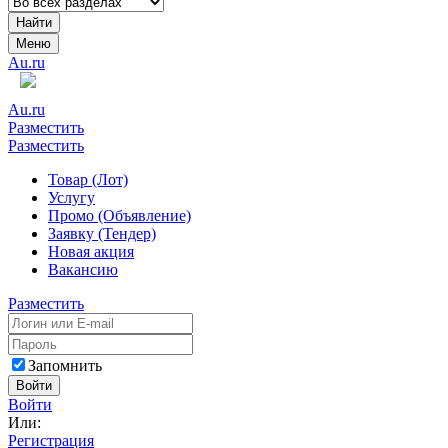
Найти
Меню
Au.ru
Au.ru
Разместить
Разместить
Товар (Лот)
Услугу
Промо (Объявление)
Заявку (Тендер)
Новая акция
Вакансию
Разместить
Запомнить
Войти
Войти
Или:
Регистрация