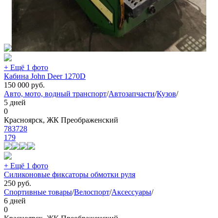
+ Ещё 1 фото
Кабина John Deer 1270D
150 000
руб.
Авто, мото, водный транспорт
/
Автозапчасти
/
Кузов
/
5 дней
0
Красноярск, ЖК Преображенский
783728
179
+ Ещё 1 фото
Силиконовые фиксаторы обмотки руля
250
руб.
Спортивные товары
/
Велоспорт
/
Аксессуары
/
6 дней
0