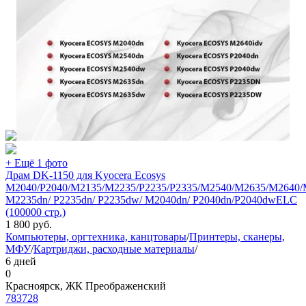
+ Ещё 1 фото
Драм DK-1150 для Kyocera Ecosys
M2040/P2040/M2135/M2235/P2235/P2335/M2540/M2635/M2640/
M2235dn/ P2235dn/ P2235dw/ M2040dn/ P2040dn/P2040dwELC
(100000 стр.)
1 800
руб.
Компьютеры, оргтехника, канцтовары
/
Принтеры, сканеры,
МФУ
/
Картриджи, расходные материалы
/
6 дней
0
Красноярск, ЖК Преображенский
783728