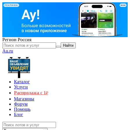
РЕКЛАМА
Регион
Россия
Найти
Au.ru
Каталог
Услуги
Распродажа с 1
₽
Магазины
Форум
Помощь
Блог