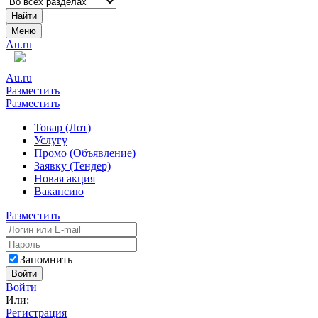
Найти
Меню
Au.ru
Au.ru
Разместить
Разместить
Товар (Лот)
Услугу
Промо (Объявление)
Заявку (Тендер)
Новая акция
Вакансию
Разместить
Запомнить
Войти
Войти
Или:
Регистрация