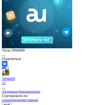
Лоты 5094609
Поделиться:
5094609
32
Активные
Завершенные
Сортировать по:
цене
новинкам
ставкам
ещё