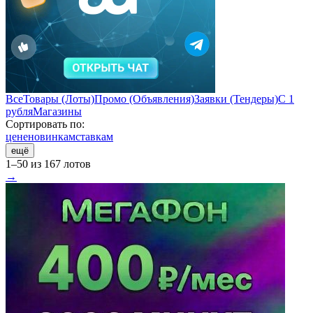
Все
Товары (Лоты)
Промо (Объявления)
Заявки (Тендеры)
С 1
рубля
Магазины
Сортировать по:
цене
новинкам
ставкам
ещё
1–50 из 167 лотов
→