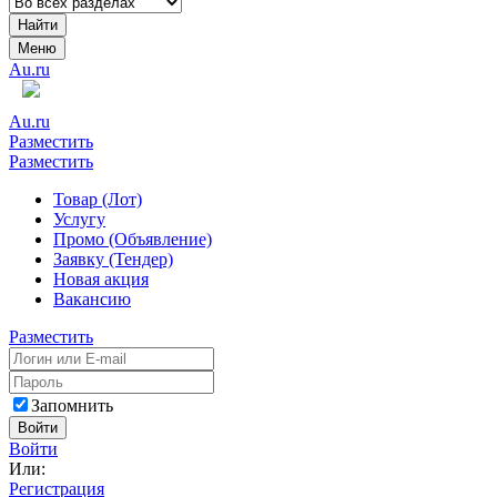
Найти
Меню
Au.ru
Au.ru
Разместить
Разместить
Товар (Лот)
Услугу
Промо (Объявление)
Заявку (Тендер)
Новая акция
Вакансию
Разместить
Запомнить
Войти
Войти
Или:
Регистрация