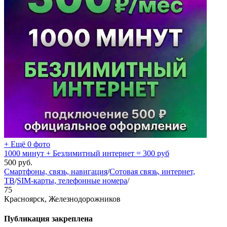
+ Ещё 0 фото
1000 минут + Безлимитный интернет = 300 руб
500
руб.
Смартфоны, связь, навигация
/
Сотовая связь, интернет,
ТВ
/
SIM-карты, телефонные номера
/
75
Красноярск, Железнодорожников
Публикация закреплена