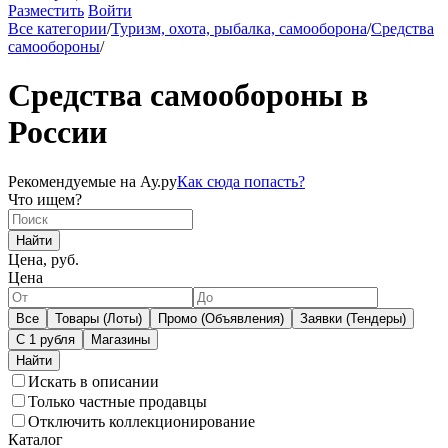
Разместить
Войти
Все категории
/
Туризм, охота, рыбалка, самооборона
/
Средства
самообороны
/
Средства самообороны в
России
Рекомендуемые на Ау.ру
Как сюда попасть?
Что ищем?
Найти
Цена, руб.
Цена
Все
Товары (Лоты)
Промо (Объявления)
Заявки (Тендеры)
С 1 рубля
Магазины
Искать в описании
Только частные продавцы
Отключить коллекционирование
Каталог