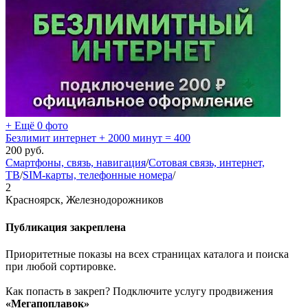
+ Ещё 0 фото
Безлимит интернет + 2000 минут = 400
200
руб.
Смартфоны, связь, навигация
/
Сотовая связь, интернет,
ТВ
/
SIM-карты, телефонные номера
/
2
Красноярск, Железнодорожников
Публикация закреплена
Приоритетные показы на всех страницах каталога и поиска
при любой сортировке.
Как попасть в закреп? Подключите услугу продвижения
«Мегапоплавок»