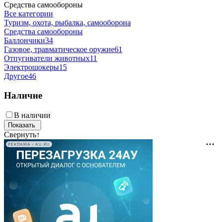
Средства самообороны
Все категории
Туризм, охота, рыбалка, самооборона
Средства самообороны
Баллончики
34
Газовое, травматическое оружие
61
Отпугиватели животных
11
Электрошокеры
15
Другое
46
Наличие
В наличии
Свернуть
↑
РЕКЛАМА • AU.RU