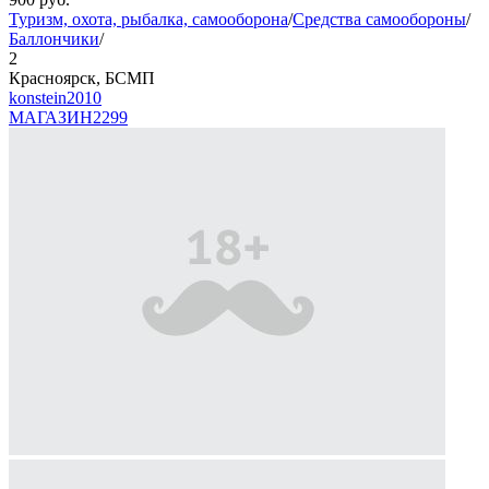
Туризм, охота, рыбалка, самооборона
/
Средства самообороны
/
Баллончики
/
2
Красноярск, БСМП
konstein2010
МАГАЗИН
2299