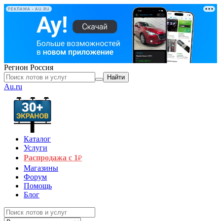
РЕКЛАМА • AU.RU
Регион
Россия
Найти
Au.ru
Каталог
Услуги
Распродажа с 1
₽
Магазины
Форум
Помощь
Блог