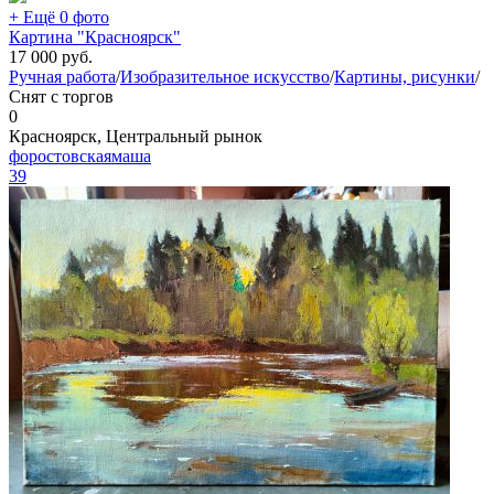
+ Ещё 0 фото
Картина "Красноярск"
17 000
руб.
Ручная работа
/
Изобразительное искусство
/
Картины, рисунки
/
Снят с торгов
0
Красноярск, Центральный рынок
форостовскаямаша
39