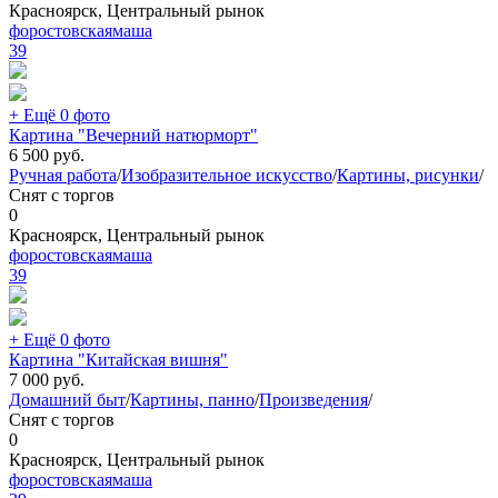
Красноярск, Центральный рынок
форостовскаямаша
39
+ Ещё 0 фото
Картина "Вечерний натюрморт"
6 500
руб.
Ручная работа
/
Изобразительное искусство
/
Картины, рисунки
/
Снят с торгов
0
Красноярск, Центральный рынок
форостовскаямаша
39
+ Ещё 0 фото
Картина "Китайская вишня"
7 000
руб.
Домашний быт
/
Картины, панно
/
Произведения
/
Снят с торгов
0
Красноярск, Центральный рынок
форостовскаямаша