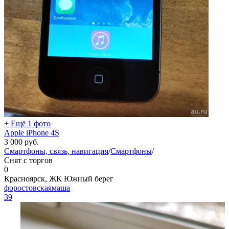
+ Ещё 1 фото
Apple iPhone 4S
3 000
руб.
Смартфоны, связь, навигация
/
Смартфоны
/
Снят с торгов
0
Красноярск, ЖК Южный берег
форостовскаямаша
39