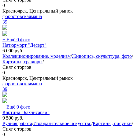
0
Красноярск, Центральный рынок
форостовскаямаша
39
+ Ещё 0 фото
Натюрморт "Десерт"
6 000
руб.
Коллекционирование, моделизм
/
Живопись, скульптура, фото
/
Картины, гравюры
/
Снят с торгов
0
Красноярск, Центральный рынок
форостовскаямаша
39
+ Ещё 0 фото
Картина "Бахчисарай"
9 500
руб.
Ручная работа
/
Изобразительное искусство
/
Картины, рисунки
/
Снят с торгов
0