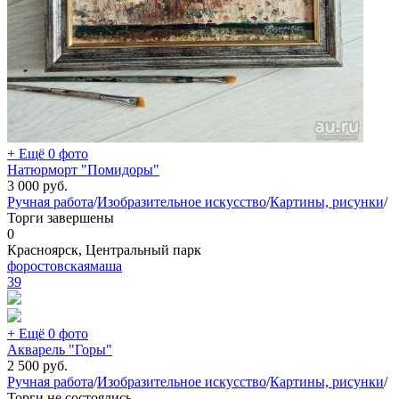
+ Ещё 0 фото
Натюрморт "Помидоры"
3 000
руб.
Ручная работа
/
Изобразительное искусство
/
Картины, рисунки
/
Торги завершены
0
Красноярск, Центральный парк
форостовскаямаша
39
+ Ещё 0 фото
Акварель "Горы"
2 500
руб.
Ручная работа
/
Изобразительное искусство
/
Картины, рисунки
/
Торги не состоялись