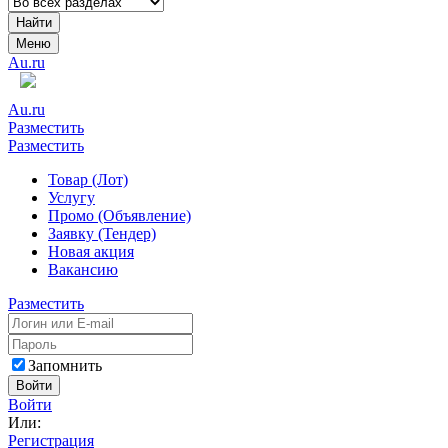
Найти
Меню
Au.ru
Au.ru
Разместить
Разместить
Товар (Лот)
Услугу
Промо (Объявление)
Заявку (Тендер)
Новая акция
Вакансию
Разместить
Запомнить
Войти
Войти
Или:
Регистрация