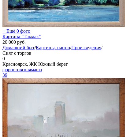
+ Ещё 0 фото
Картина "Такмак"
20 000
руб.
Домашний быт
/
Картины, панно
/
Произведения
/
Снят с торгов
0
Красноярск, ЖК Южный берег
форостовскаямаша
39