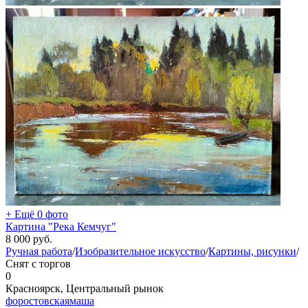
+ Ещё 0 фото
Картина "Река Кемчуг"
8 000
руб.
Ручная работа
/
Изобразительное искусство
/
Картины, рисунки
/
Снят с торгов
0
Красноярск, Центральный рынок
форостовскаямаша