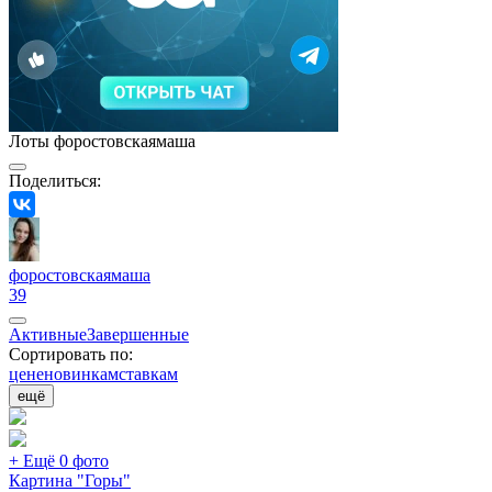
Лоты форостовскаямаша
Поделиться:
форостовскаямаша
39
Активные
Завершенные
Сортировать по:
цене
новинкам
ставкам
ещё
+ Ещё 0 фото
Картина "Горы"