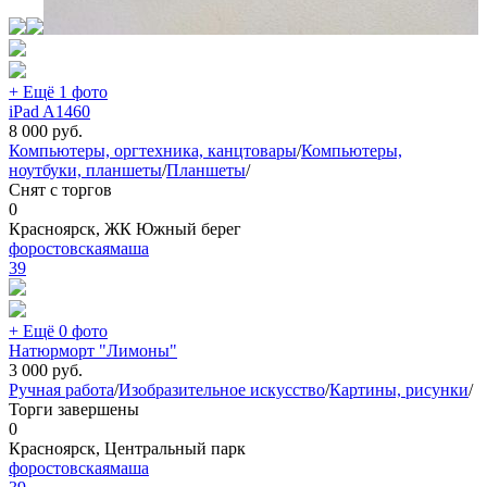
+ Ещё 1 фото
iPad A1460
8 000
руб.
Компьютеры, оргтехника, канцтовары
/
Компьютеры,
ноутбуки, планшеты
/
Планшеты
/
Снят с торгов
0
Красноярск, ЖК Южный берег
форостовскаямаша
39
+ Ещё 0 фото
Натюрморт "Лимоны"
3 000
руб.
Ручная работа
/
Изобразительное искусство
/
Картины, рисунки
/
Торги завершены
0
Красноярск, Центральный парк
форостовскаямаша