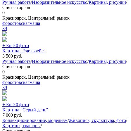
Ручная работа
/
Изобразительное искусство
/
Картины, рисунки
/
Снят с торгов
0
Красноярск, Центральный рынок
форостовскаямаша
39
+ Ещё 0 фото
Картина "Эдельвейс"
3 500
руб.
Ручная работа
/
Изобразительное искусство
/
Картины, рисунки
/
Снят с торгов
0
Красноярск, Центральный рынок
форостовскаямаша
39
+ Ещё 0 фото
Картина "Серый день"
7 000
руб.
Коллекционирование, моделизм
/
Живопись, скульптура, фото
/
Картины, гравюры
/
Снят с торгов