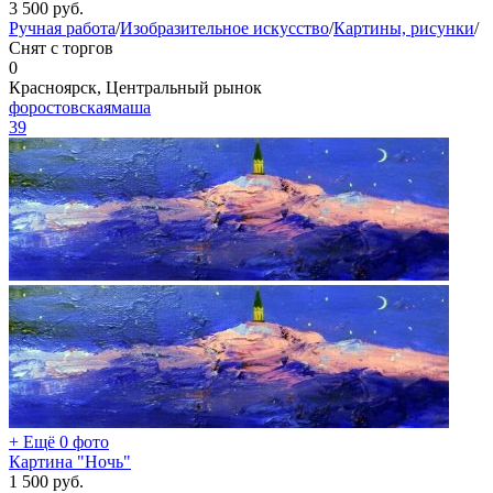
3 500
руб.
Ручная работа
/
Изобразительное искусство
/
Картины, рисунки
/
Снят с торгов
0
Красноярск, Центральный рынок
форостовскаямаша
39
+ Ещё 0 фото
Картина "Ночь"
1 500
руб.