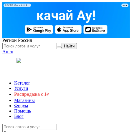
РЕКЛАМА • AU.RU
Регион
Россия
Найти
Au.ru
Каталог
Услуги
Распродажа с 1
₽
Магазины
Форум
Помощь
Блог