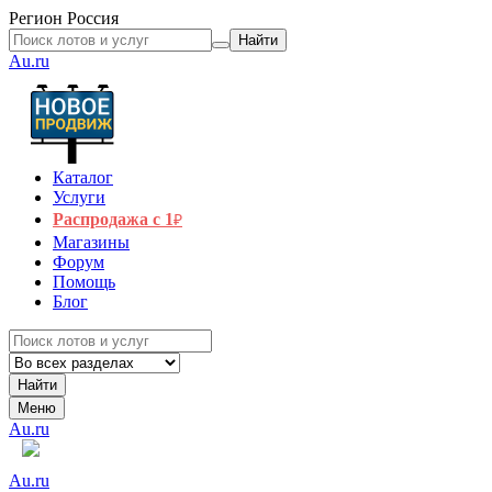
Регион
Россия
Найти
Au.ru
Каталог
Услуги
Распродажа с 1
₽
Магазины
Форум
Помощь
Блог
Найти
Меню
Au.ru
Au.ru