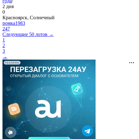
года
/
2 дня
0
Красноярск, Солнечный
ромка1983
247
Следующие 50 лотов →
1
2
3
→
РЕКЛАМА