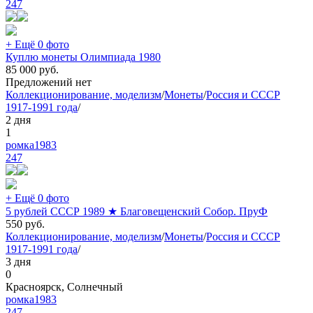
247
+ Ещё 0 фото
Куплю монеты Олимпиада 1980
85 000
руб.
Предложений нет
Коллекционирование, моделизм
/
Монеты
/
Россия и СССР
1917-1991 года
/
2 дня
1
ромка1983
247
+ Ещё 0 фото
5 рублей СССР 1989 ★ Благовещенский Собор. ПруФ
550
руб.
Коллекционирование, моделизм
/
Монеты
/
Россия и СССР
1917-1991 года
/
3 дня
0
Красноярск, Солнечный
ромка1983
247