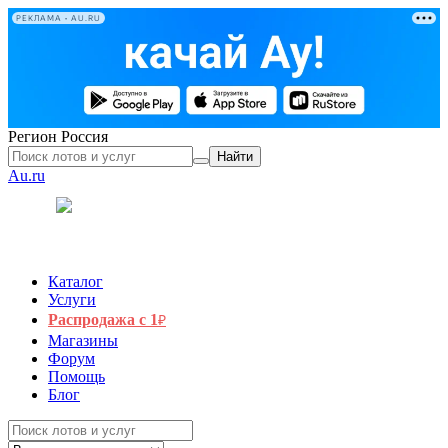
РЕКЛАМА • AU.RU
Регион
Россия
Найти
Au.ru
Каталог
Услуги
Распродажа с 1
₽
Магазины
Форум
Помощь
Блог