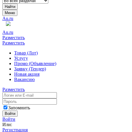
Найти
Меню
Au.ru
Au.ru
Разместить
Разместить
Товар (Лот)
Услугу
Промо (Объявление)
Заявку (Тендер)
Новая акция
Вакансию
Разместить
Запомнить
Войти
Войти
Или:
Регистрация