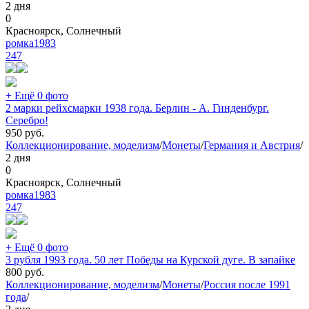
2 дня
0
Красноярск, Солнечный
ромка1983
247
+ Ещё 0 фото
2 марки рейхсмарки 1938 года. Берлин - A. Гинденбург.
Серебро!
950
руб.
Коллекционирование, моделизм
/
Монеты
/
Германия и Австрия
/
2 дня
0
Красноярск, Солнечный
ромка1983
247
+ Ещё 0 фото
3 рубля 1993 года. 50 лет Победы на Курской дуге. В запайке
800
руб.
Коллекционирование, моделизм
/
Монеты
/
Россия после 1991
года
/