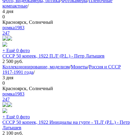
Фото, видеокамеры, оптика
/
Фотокамеры
/
Плёночные
компактные
/
4 дня
0
Красноярск, Солнечный
ромка1983
247
+ Ещё 0 фото
СССР 50 копеек, 1922 П.Л' (P.L.) - Петр Латышев
2 500
руб.
Коллекционирование, моделизм
/
Монеты
/
Россия и СССР
1917-1991 года
/
3 дня
0
Красноярск, Солнечный
ромка1983
247
+ Ещё 0 фото
СССР 50 копеек, 1922 Инициалы на гурте - 'П.Л' (P.L.) - Петр
Латышев
2 100
руб.