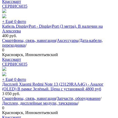
Крассмарт
СЕРВИС
6035
+ Ещё 0 фото
Кабель DisplayPort - DisplayPort (3 метра). В наличии на
Алексеева
400
руб.
Смартфоны, связь, навигация
/
Аксессуары
/
Дата-кабели,
переходники
/
0
Красноярск, Иннокентьевский
Крассмарт
СЕРВИС
6035
+ Ещё 0 фото
Дисплей Xiaomi Redmi Note 13 (23129RAA4G) - Аналог
(OLED) В рамке Зелёный. Цена с установкой 4800 руб
3 050
руб.
Смартфоны, связь, навигация
/
Запчасти, оборудование
/
Дисплеи, дисплейные модули, тачскрины
/
0
Красноярск, Иннокентьевский
Крассмарт