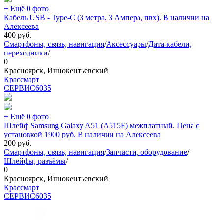
+ Ещё 0 фото
Кабель USB - Type-C (3 метра, 3 Ампера, пвх). В наличии на
Алексеева
400
руб.
Смартфоны, связь, навигация
/
Аксессуары
/
Дата-кабели,
переходники
/
0
Красноярск, Иннокентьевский
Крассмарт
СЕРВИС
6035
+ Ещё 0 фото
Шлейф Samsung Galaxy A51 (A515F) межплатный. Цена с
установкой 1900 руб. В наличии на Алексеева
200
руб.
Смартфоны, связь, навигация
/
Запчасти, оборудование
/
Шлейфы, разъёмы
/
0
Красноярск, Иннокентьевский
Крассмарт
СЕРВИС
6035