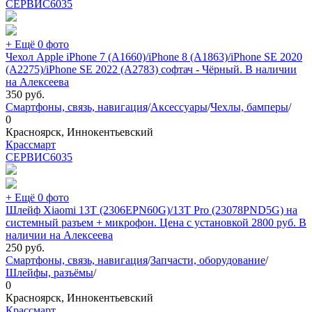
СЕРВИС
6035
+ Ещё 0 фото
Чехол Apple iPhone 7 (A1660)/iPhone 8 (A1863)/iPhone SE 2020
(A2275)/iPhone SE 2022 (A2783) софтач - Чёрный. В наличии
на Алексеева
350
руб.
Смартфоны, связь, навигация
/
Аксессуары
/
Чехлы, бамперы
/
0
Красноярск, Иннокентьевский
Крассмарт
СЕРВИС
6035
+ Ещё 0 фото
Шлейф Xiaomi 13T (2306EPN60G)/13T Pro (23078PND5G) на
системный разъем + микрофон. Цена с установкой 2800 руб. В
наличии на Алексеева
250
руб.
Смартфоны, связь, навигация
/
Запчасти, оборудование
/
Шлейфы, разъёмы
/
0
Красноярск, Иннокентьевский
Крассмарт