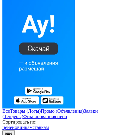
Все
Товары (Лоты)
Промо (Объявления)
Заявки
(Тендеры)
Фиксированная цена
Сортировать по:
цене
новинкам
ставкам
ещё