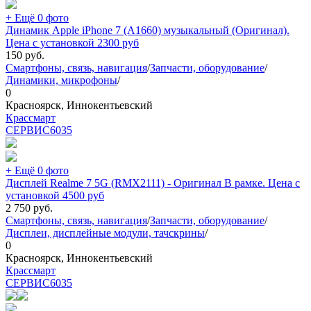
+ Ещё 0 фото
Динамик Apple iPhone 7 (A1660) музыкальный (Оригинал).
Цена с установкой 2300 руб
150
руб.
Смартфоны, связь, навигация
/
Запчасти, оборудование
/
Динамики, микрофоны
/
0
Красноярск, Иннокентьевский
Крассмарт
СЕРВИС
6035
+ Ещё 0 фото
Дисплей Realme 7 5G (RMX2111) - Оригинал В рамке. Цена с
установкой 4500 руб
2 750
руб.
Смартфоны, связь, навигация
/
Запчасти, оборудование
/
Дисплеи, дисплейные модули, тачскрины
/
0
Красноярск, Иннокентьевский
Крассмарт
СЕРВИС
6035