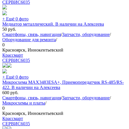
СЕРВИС
6035
+ Ещё 0 фото
Медиатор металлический. В наличии на Алексеева
50
руб.
Смартфоны, связь, навигация
/
Запчасти, оборудование
/
Оборудование для ремонта
/
0
Красноярск, Иннокентьевский
Крассмарт
СЕРВИС
6035
+ Ещё 0 фото
Микросхема MAX3483ESA+, Приемопередатчик RS-485/RS-
422. В наличии на Алексеева
600
руб.
Смартфоны, связь, навигация
/
Запчасти, оборудование
/
Микросхемы и платы
/
0
Красноярск, Иннокентьевский
Крассмарт
СЕРВИС
6035