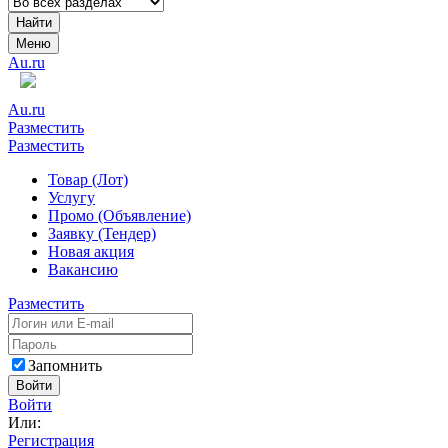
Найти
Меню
Au.ru
Au.ru
Разместить
Разместить
Товар (Лот)
Услугу
Промо (Объявление)
Заявку (Тендер)
Новая акция
Вакансию
Разместить
Запомнить
Войти
Войти
Или:
Регистрация