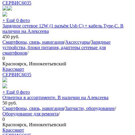
СЕРВИС
6035
+ Ещё 0 фото
Зарядное сетевое 12W (1 разъём Usb C) + кабель Type-C. В
наличии на Алексеева
450
руб.
Смартфоны, связь, навигация
/
Аксессуары
/
Зарядные
устройства, блоки питания, адаптеры сетевые для
смартфонов
/
0
Красноярск, Иннокентьевский
Крассмарт
СЕРВИС
6035
+ Ещё 0 фото
Отвертки в ассортименте. В наличии на Алексеева
50
руб.
Смартфоны, связь, навигация
/
Запчасти, оборудование
/
Оборудование для ремонта
/
0
Красноярск, Иннокентьевский
Крассмарт