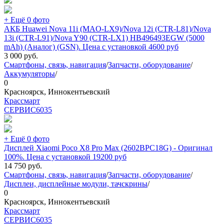
+ Ещё 0 фото
АКБ Huawei Nova 11i (MAO-LX9)/Nova 12i (CTR-L81)/Nova
13i (CTR-L91)/Nova Y90 (CTR-LX1) HB496493EGW (5000
mAh) (Аналог) (GSN). Цена с установкой 4600 руб
3 000
руб.
Смартфоны, связь, навигация
/
Запчасти, оборудование
/
Аккумуляторы
/
0
Красноярск, Иннокентьевский
Крассмарт
СЕРВИС
6035
+ Ещё 0 фото
Дисплей Xiaomi Poco X8 Pro Max (2602BPC18G) - Оригинал
100%. Цена с установкой 19200 руб
14 750
руб.
Смартфоны, связь, навигация
/
Запчасти, оборудование
/
Дисплеи, дисплейные модули, тачскрины
/
0
Красноярск, Иннокентьевский
Крассмарт
СЕРВИС
6035