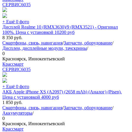
СЕРВИС
6035
+ Ещё 0 фото
Дисплей Realme 10 (RMX3630)/9 (RMX3521) - Оригинал
100%. Цена с установкой 10200 руб
8 350
руб.
Смартфоны, связь, навигация
/
Запчасти, оборудование
/
Дисплеи, дисплейные модули, тачскрины
/
0
Красноярск, Иннокентьевский
Крассмарт
СЕРВИС
6035
+ Ещё 0 фото
АКБ Apple iPhone XS (A2097) (2658 mAh) (Аналог) (Pisen).
Цена с установкой 4000 руб
1 850
руб.
Смартфоны, связь, навигация
/
Запчасти, оборудование
/
Аккумуляторы
/
0
Красноярск, Иннокентьевский
Крассмарт