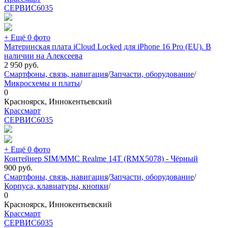
СЕРВИС
6035
+ Ещё 0 фото
Материнская плата iCloud Locked для iPhone 16 Pro (EU). В
наличии на Алексеева
2 950
руб.
Смартфоны, связь, навигация
/
Запчасти, оборудование
/
Микросхемы и платы
/
0
Красноярск, Иннокентьевский
Крассмарт
СЕРВИС
6035
+ Ещё 0 фото
Контейнер SIM/MMC Realme 14T (RMX5078) - Чёрный
900
руб.
Смартфоны, связь, навигация
/
Запчасти, оборудование
/
Корпуса, клавиатуры, кнопки
/
0
Красноярск, Иннокентьевский
Крассмарт
СЕРВИС
6035