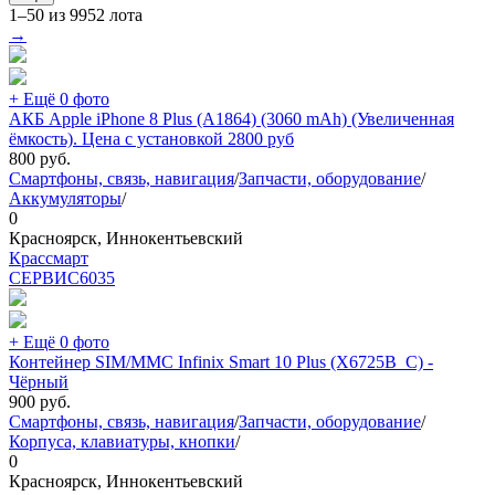
1–50 из 9952 лота
→
+ Ещё 0 фото
АКБ Apple iPhone 8 Plus (A1864) (3060 mAh) (Увеличенная
ёмкость). Цена с установкой 2800 руб
800
руб.
Смартфоны, связь, навигация
/
Запчасти, оборудование
/
Аккумуляторы
/
0
Красноярск, Иннокентьевский
Крассмарт
СЕРВИС
6035
+ Ещё 0 фото
Контейнер SIM/MMC Infinix Smart 10 Plus (X6725B_C) -
Чёрный
900
руб.
Смартфоны, связь, навигация
/
Запчасти, оборудование
/
Корпуса, клавиатуры, кнопки
/
0
Красноярск, Иннокентьевский