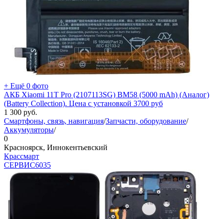
+ Ещё 0 фото
АКБ Xiaomi 11T Pro (2107113SG) BM58 (5000 mAh) (Аналог)
(Battery Collection). Цена с установкой 3700 руб
1 300
руб.
Смартфоны, связь, навигация
/
Запчасти, оборудование
/
Аккумуляторы
/
0
Красноярск, Иннокентьевский
Крассмарт
СЕРВИС
6035