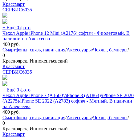
Крассмарт
СЕРВИС
6035
+ Ещё 0 фото
Чехол Apple iPhone 12 Mini (A2176) софтач - Фиолетовый. В
наличии на Алексеева
400
руб.
Смартфоны, связь, навигация
/
Аксессуары
/
Чехлы, бамперы
/
0
Красноярск, Иннокентьевский
Крассмарт
СЕРВИС
6035
+ Ещё 0 фото
Чехол Apple iPhone 7 (A1660)/iPhone 8 (A1863)/iPhone SE 2020
(A2275)/iPhone SE 2022 (A2783) софтач - Мятный. В наличии
на Алексеева
400
руб.
Смартфоны, связь, навигация
/
Аксессуары
/
Чехлы, бамперы
/
0
Красноярск, Иннокентьевский
Крассмарт