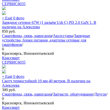
СЕРВИС
6035
+ Ещё 0 фото
Зарядное сетевое 67W (1 разъём Usb C) PD 2.0 GaN 1. В
наличии на Алексеева
850
руб.
Смартфоны, связь, навигация
/
Аксессуары
/
Зарядные
устройства, блоки питания, адаптеры сетевые для
смартфонов
/
0
Красноярск, Иннокентьевский
Крассмарт
СЕРВИС
6035
+ Ещё 0 фото
Скотч термостойкий 10 мм 40 метров. В наличии на
Алексеева
300
руб.
Смартфоны, связь, навигация
/
Запчасти, оборудование
/
Другое
/
0
Красноярск, Иннокентьевский
Крассмарт