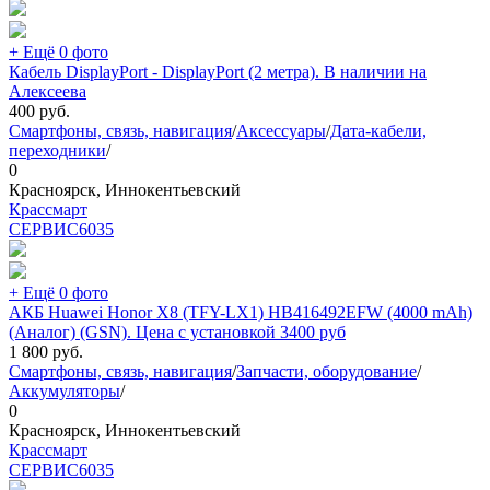
+ Ещё 0 фото
Кабель DisplayPort - DisplayPort (2 метра). В наличии на
Алексеева
400
руб.
Смартфоны, связь, навигация
/
Аксессуары
/
Дата-кабели,
переходники
/
0
Красноярск, Иннокентьевский
Крассмарт
СЕРВИС
6035
+ Ещё 0 фото
АКБ Huawei Honor X8 (TFY-LX1) HB416492EFW (4000 mAh)
(Аналог) (GSN). Цена с установкой 3400 руб
1 800
руб.
Смартфоны, связь, навигация
/
Запчасти, оборудование
/
Аккумуляторы
/
0
Красноярск, Иннокентьевский
Крассмарт
СЕРВИС
6035