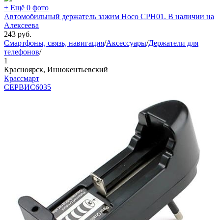
+ Ещё 0 фото
Автомобильный держатель зажим Hoco CPH01. В наличии на
Алексеева
243
руб.
Смартфоны, связь, навигация
/
Аксессуары
/
Держатели для
телефонов
/
1
Красноярск, Иннокентьевский
Крассмарт
СЕРВИС
6035