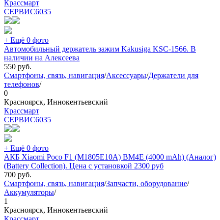
Крассмарт
СЕРВИС
6035
+ Ещё 0 фото
Автомобильный держатель зажим Kakusiga KSC-1566. В
наличии на Алексеева
550
руб.
Смартфоны, связь, навигация
/
Аксессуары
/
Держатели для
телефонов
/
0
Красноярск, Иннокентьевский
Крассмарт
СЕРВИС
6035
+ Ещё 0 фото
АКБ Xiaomi Poco F1 (M1805E10A) BM4E (4000 mAh) (Аналог)
(Battery Collection). Цена с установкой 2300 руб
700
руб.
Смартфоны, связь, навигация
/
Запчасти, оборудование
/
Аккумуляторы
/
1
Красноярск, Иннокентьевский
Крассмарт