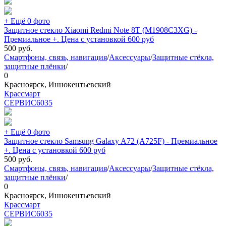
+ Ещё 0 фото
Защитное стекло Xiaomi Redmi Note 8T (M1908C3XG) -
Премиальное +. Цена с установкой 600 руб
500
руб.
Смартфоны, связь, навигация
/
Аксессуары
/
Защитные стёкла,
защитные плёнки
/
0
Красноярск, Иннокентьевский
Крассмарт
СЕРВИС
6035
+ Ещё 0 фото
Защитное стекло Samsung Galaxy A72 (A725F) - Премиальное
+. Цена с установкой 600 руб
500
руб.
Смартфоны, связь, навигация
/
Аксессуары
/
Защитные стёкла,
защитные плёнки
/
0
Красноярск, Иннокентьевский
Крассмарт
СЕРВИС
6035