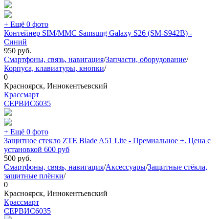
+ Ещё 0 фото
Контейнер SIM/MMC Samsung Galaxy S26 (SM-S942B) -
Синий
950
руб.
Смартфоны, связь, навигация
/
Запчасти, оборудование
/
Корпуса, клавиатуры, кнопки
/
0
Красноярск, Иннокентьевский
Крассмарт
СЕРВИС
6035
+ Ещё 0 фото
Защитное стекло ZTE Blade A51 Lite - Премиальное +. Цена с
установкой 600 руб
500
руб.
Смартфоны, связь, навигация
/
Аксессуары
/
Защитные стёкла,
защитные плёнки
/
0
Красноярск, Иннокентьевский
Крассмарт
СЕРВИС
6035