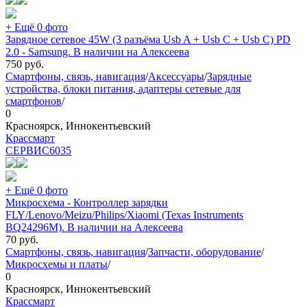
+ Ещё 0 фото
Зарядное сетевое 45W (3 разъёма Usb A + Usb C + Usb C) PD
2.0 - Samsung. В наличии на Алексеева
750
руб.
Смартфоны, связь, навигация
/
Аксессуары
/
Зарядные
устройства, блоки питания, адаптеры сетевые для
смартфонов
/
0
Красноярск, Иннокентьевский
Крассмарт
СЕРВИС
6035
+ Ещё 0 фото
Микросхема - Контроллер зарядки
FLY/Lenovo/Meizu/Philips/Xiaomi (Texas Instruments
BQ24296M). В наличии на Алексеева
70
руб.
Смартфоны, связь, навигация
/
Запчасти, оборудование
/
Микросхемы и платы
/
0
Красноярск, Иннокентьевский
Крассмарт