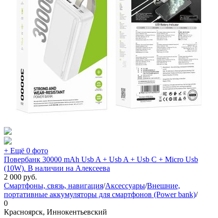
+ Ещё 0 фото
Повербанк 30000 mAh Usb A + Usb A + Usb C + Micro Usb
(10W). В наличии на Алексеева
2 000
руб.
Смартфоны, связь, навигация
/
Аксессуары
/
Внешние,
портативные аккумуляторы для смартфонов (Power bank)
/
0
Красноярск, Иннокентьевский