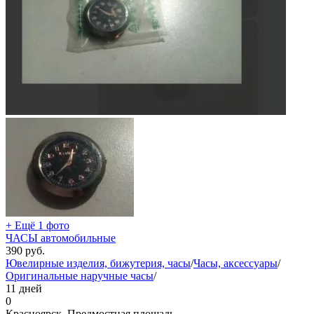
+ Ещё 1 фото
ЧАСЫ автомобильные
390
руб.
Ювелирные изделия, бижутерия, часы
/
Часы, аксессуары
/
Оригинальные наручные часы
/
11 дней
0
Красноярск, Предмостная площадь