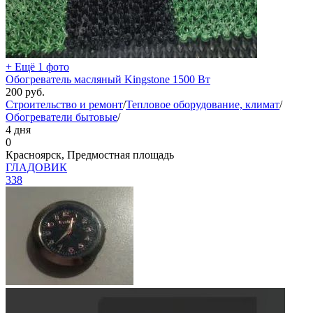
+ Ещё 1 фото
Обогреватель масляный Kingstone 1500 Вт
200
руб.
Строительство и ремонт
/
Тепловое оборудование, климат
/
Обогреватели бытовые
/
4 дня
0
Красноярск, Предмостная площадь
ГЛАДОВИК
338