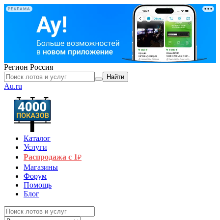
РЕКЛАМА
Регион
Россия
Найти
Au.ru
Каталог
Услуги
Распродажа с 1
₽
Магазины
Форум
Помощь
Блог