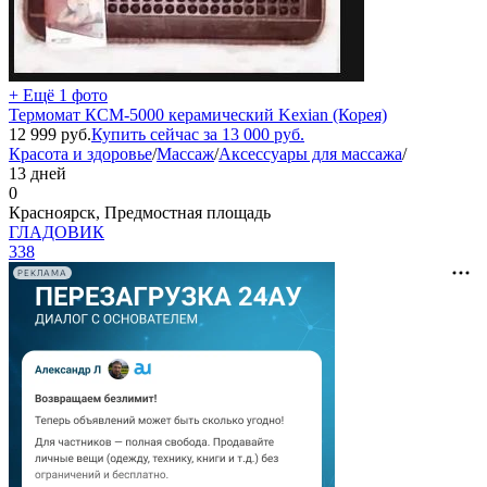
+ Ещё 1 фото
Термомат КСМ-5000 керамический Kexian (Корея)
12 999
руб.
Купить сейчас за
13 000
руб.
Красота и здоровье
/
Массаж
/
Аксессуары для массажа
/
13 дней
0
Красноярск, Предмостная площадь
ГЛАДОВИК
338
РЕКЛАМА