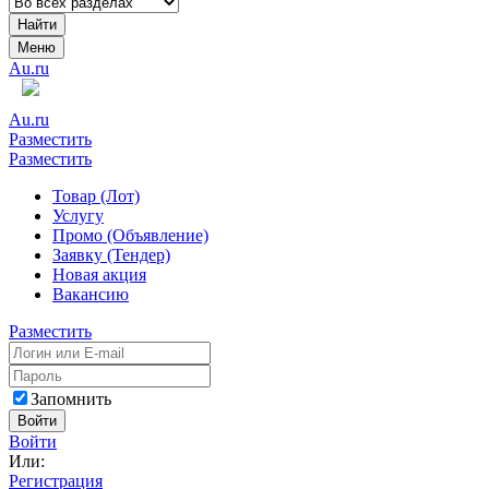
Найти
Меню
Au.ru
Au.ru
Разместить
Разместить
Товар (Лот)
Услугу
Промо (Объявление)
Заявку (Тендер)
Новая акция
Вакансию
Разместить
Запомнить
Войти
Войти
Или:
Регистрация