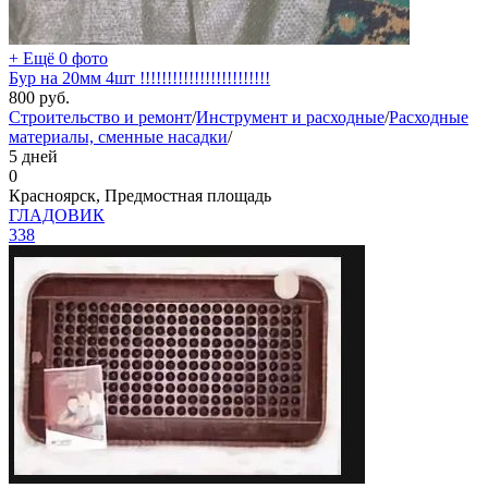
+ Ещё 0 фото
Бур на 20мм 4шт !!!!!!!!!!!!!!!!!!!!!!!!
800
руб.
Строительство и ремонт
/
Инструмент и расходные
/
Расходные
материалы, сменные насадки
/
5 дней
0
Красноярск, Предмостная площадь
ГЛАДОВИК
338