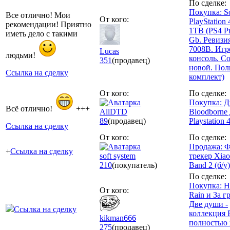
По сделке:
Покупка: S
Все отлично! Мои
От кого:
PlayStation 
рекомендации! Приятно
1TB (PS4 Pr
иметь дело с такими
Gb. Ревизи
7008B. Игр
Lucas
людьми!
консоль. С
351
(продавец)
новой. По
Ссылка на сделку
комплект)
От кого:
По сделке:
Покупка: Д
Всё отлично!
+++
AllDTD
Bloodborne
89
(продавец)
Playstation 
Ссылка на сделку
От кого:
По сделке:
Продажа: 
+
Ссылка на сделку
soft system
трекер Xia
210
(покупатель)
Band 2 (б/у)
По сделке:
Покупка: H
От кого:
Rain и За г
Две души -
Ссылка на сделку
коллекция 
kikman666
полностью 
275
(продавец)