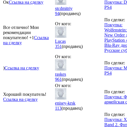
Ок
Ссылка на сделку
Покупка:
PS4
stcdmitriy
94
(продавец)
По сделке:
От кого:
Покупка:
Все отлично! Мои
Wolfenstein
рекомендации
New Order 
покупателю! +1
Ссылка
PlayStation 
Lucas
на сделку
Blu-Ray дис
351
(продавец)
Русские су
От кого:
По сделке:
)
Ссылка на сделку
Покупка: M
PS4
raskes
961
(продавец)
От кого:
По сделке:
Хороший покупатель!
Покупка: 
Ссылка на сделку
армейская 
enisey-krsk
113
(продавец)
По сделке:
Покупка: X
Band 2. Фи