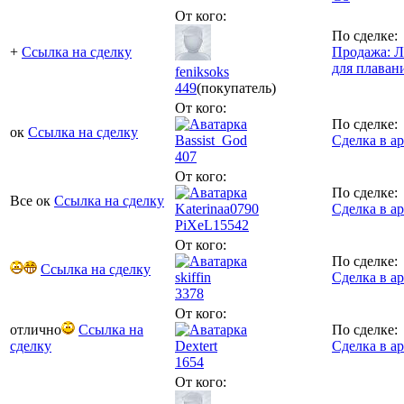
От кого:
По сделке:
+
Ссылка на сделку
Продажа: Л
для плаван
feniksoks
449
(покупатель)
От кого:
По сделке:
ок
Ссылка на сделку
Bassist_God
Сделка в а
407
От кого:
По сделке:
Все ок
Ссылка на сделку
Katerinaa0790
Сделка в а
PiXeL
15542
От кого:
По сделке:
Ссылка на сделку
skiffin
Сделка в а
3378
От кого:
отлично
Ссылка на
По сделке:
сделку
Dextert
Сделка в а
1654
От кого: