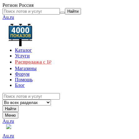
Регион
Россия
Найти
Au.ru
Каталог
Услуги
Распродажа с 1
₽
Магазины
Форум
Помощь
Блог
Найти
Меню
Au.ru
Au.ru