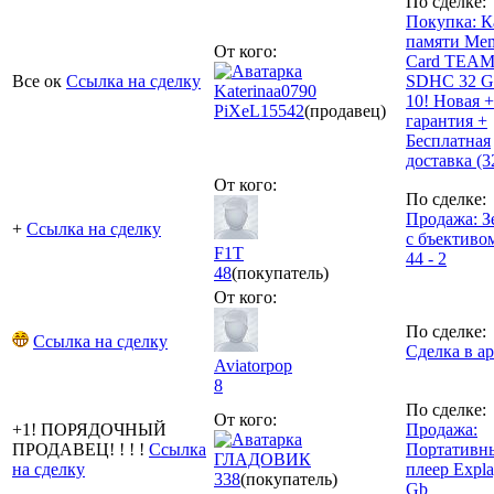
По сделке:
Покупка: К
памяти Me
От кого:
Card TEAM
Все ок
Ссылка на сделку
SDHC 32 G
Katerinaa0790
10! Новая +
PiXeL
15542
(продавец)
гарантия +
Бесплатная
доставка (
От кого:
По сделке:
Продажа: З
+
Ссылка на сделку
с бъективо
F1T
44 - 2
48
(покупатель)
От кого:
По сделке:
Ссылка на сделку
Сделка в а
Aviatorpop
8
По сделке:
От кого:
+1! ПОРЯДОЧНЫЙ
Продажа:
ПРОДАВЕЦ! ! ! !
Ссылка
Портативн
ГЛАДОВИК
на сделку
плеер Expl
338
(покупатель)
Gb