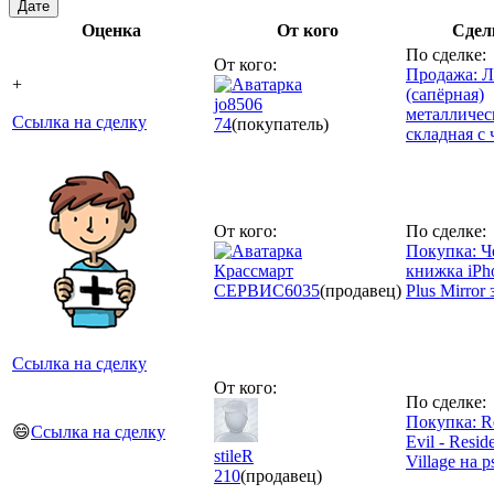
Дате
Оценка
От кого
Сдел
По сделке:
От кого:
Продажа: Л
+
(сапёрная)
jo8506
металличес
Ссылка на сделку
74
(покупатель)
складная с
От кого:
По сделке:
Покупка: Ч
Крассмарт
книжка iPh
СЕРВИС
6035
(продавец)
Plus Mirror
Ссылка на сделку
От кого:
По сделке:
Покупка: Re
😄
Ссылка на сделку
Evil - Resid
stileR
Village на p
210
(продавец)