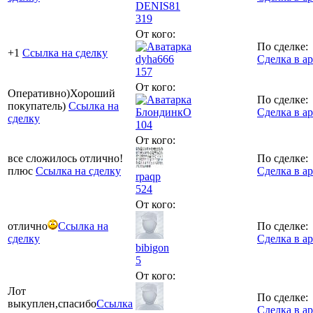
DENIS81
319
От кого:
По сделке:
+1
Ссылка на сделку
dyha666
Сделка в а
157
От кого:
Оперативно)Хороший
По сделке:
покупатель)
Ссылка на
БлондинкО
Сделка в а
сделку
104
От кого:
все сложилось отлично!
По сделке:
плюс
Ссылка на сделку
Сделка в а
rpaqp
524
От кого:
отлично
Ссылка на
По сделке:
сделку
Сделка в а
bibigon
5
От кого:
Лот
По сделке:
выкуплен,спасибо
Ссылка
Сделка в а