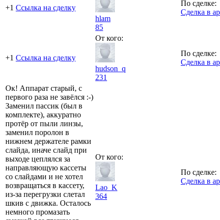
По сделке:
+1
Ссылка на сделку
Сделка в а
hlam
85
От кого:
По сделке:
+1
Ссылка на сделку
Сделка в а
hudson_q
231
Ок! Аппарат старый, с
первого раза не завёлся :-)
Заменил пассик (был в
комплекте), аккуратно
протёр от пыли линзы,
заменил поролон в
нижнем держателе рамки
слайда, иначе слайд при
От кого:
выходе цеплялся за
направляющую кассеты
По сделке:
со слайдами и не хотел
Сделка в а
возвращаться в кассету,
Lao_K
из-за перегрузки слетал
364
шкив с движка. Осталось
немного промазать