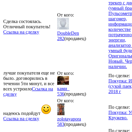
трекер c д
(умный брас
Пульсометр
От кого:
шагомер,
Сделка состоялась.
информаци
Отличный покупатель!
количестве
Ссылка на сделку
DoubleDen
потраченно
282
(продавец)
энергии,
анализатор 
умный буди
Оригиналь
Новый. Че
наличии.
лучше покупателя еще не
От кого:
По сделке:
было. договорились в
Покупка: 
течении 5ти минут, и все
(сухой паек
ками_
всех устроило
Ссылка на
2018 г
536
(продавец)
сделку
От кого:
По сделке:
Покупка: У
надеюсь подойдут
Кружево.
Ссылка на сделку
zolotayapora
583
(продавец)
По сделке: