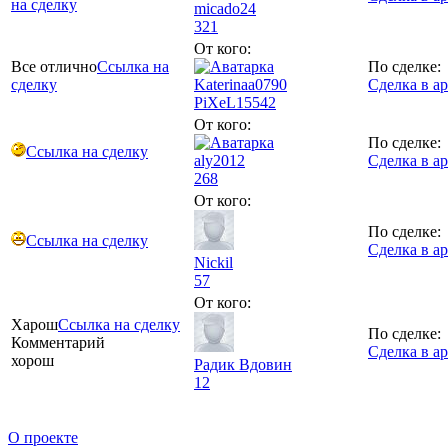
на сделку
micado24
321
От кого:
Все отлично
Ссылка на
По сделке:
сделку
Katerinaa0790
Сделка в а
PiXeL
15542
От кого:
По сделке:
Ссылка на сделку
aly2012
Сделка в а
268
От кого:
По сделке:
Ссылка на сделку
Сделка в а
Nickil
57
От кого:
Харош
Ссылка на сделку
По сделке:
Комментарий
Сделка в а
хорош
Радик Вдовин
12
О проекте