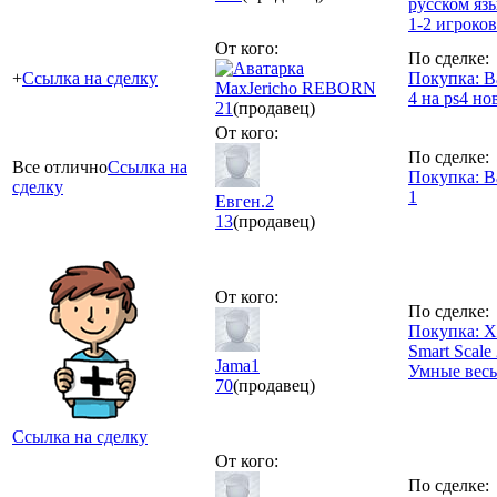
русском язы
1-2 игроков
От кого:
По сделке:
+
Ссылка на сделку
Покупка: Bat
MaxJericho REBORN
4 на ps4 н
21
(продавец)
От кого:
По сделке:
Все отлично
Ссылка на
Покупка: Bat
сделку
1
Евген.2
13
(продавец)
От кого:
По сделке:
Покупка: X
Smart Scale
Jama1
Умные вес
70
(продавец)
Ссылка на сделку
От кого:
По сделке: