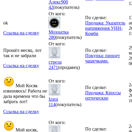
Алекс900
1
42
(покупатель)
От кого:
По сделке:
1
ok
Продажа: Указатель
а
напряжения УНН-
2
Мохнатка
Ссылка на сделку
Комби
1
280
(покупатель)
От кого:
2
Прошёл месяц, лот
По сделке:
м
так и не забрали
Покупка: пинцет
2
чашечками.
стрела
0
Ссылка на сделку
2471
(продавец)
От кого:
2
Мой Косяк
По сделке:
ф
извиняюсь! Работа не
Продажа: Кроссы
2
дала времени что бы
оптические
Izgoi
1
забрать лот!
114
(покупатель)
Ссылка на сделку
От кого:
2
По сделке:
Мой косяк,
ф