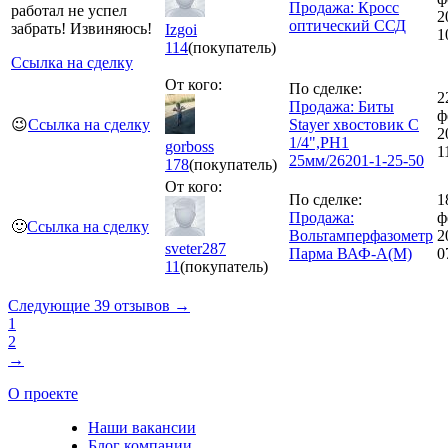
Продажа: Кросс
работал не успел
2
оптический ССД
забрать! Извиняюсь!
Izgoi
1
114
(покупатель)
Ссылка на сделку
От кого:
По сделке:
2
Продажа: Биты
ф
😉
Ссылка на сделку
Stayer хвостовик C
2
1/4",PH1
gorboss
1
25мм/26201-1-25-50
178
(покупатель)
От кого:
По сделке:
1
Продажа:
ф
🙂
Ссылка на сделку
Вольтамперфазометр
2
sveter287
Парма ВАФ-А(М)
0
11
(покупатель)
Следующие 39 отзывов →
1
2
→
О проекте
Наши вакансии
Блог компании