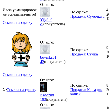
От кого:
Из-зв уомандировок
4
По сделке:
не успела,извените!
2
Продажа: Сумочка 2
1
Yfyfqrf
Ссылка на сделку
-9
(покупатель)
От кого:
9
По сделке:
2
Продажа: Сумка
1
boyarka51
42
(покупатель)
Ссылка на сделку
От кого:
По сделке:
8
🙂
Ссылка на сделку
Продажа: Корм для
2
кошек
1
Kaberski
183
(покупатель)
От кого:
1