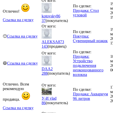
От кого:
1
По сделке:
м
Продажа: Стол
Отлично!
2
угловой
kotovsky86
1
Ссылка на сделку
37
(покупатель)
От кого:
1
По сделке:
м
🙂
Ссылка на сделку
Покупка:
2
Сувенирный ножик
ALEKSA873
1
143
(продавец)
По сделке:
От кого:
Продажа:
1
Устройство
м
😄
Ссылка на сделку
подключения
2
DAA2
неоконцованного
0
288
(покупатель)
волокна
Отлично. Всем
От кого:
1
рекомендую
По сделке:
м
Продажа: Аквариум
2
У-И vlad
96 литров
продавца.
2
86
(покупатель)
Ссылка на сделку