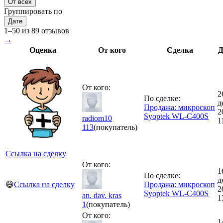
От всех
Группировать по
Дате
1–50 из 89 отзывов
→
Оценка
От кого
Сделка
Д
От кого:
2
По сделке:
д
Продажа: микроскоп
2
Syoptek WL-C400S
radiom10
1
113
(покупатель)
Ссылка на сделку
От кого:
1
По сделке:
д
😄
Ссылка на сделку
Продажа: микроскоп
2
Syoptek WL-C400S
an. dav. kras
1
1
(покупатель)
От кого:
1