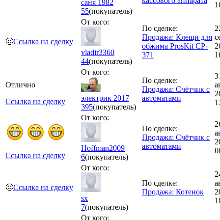
кассового аппарата
саня 1982
1
55
(покупатель)
От кого:
По сделке:
2
Продажа: Клещи для
с
🙂
Ссылка на сделку
обжима ProsKit CP-
2
vladir3360
371
1
44
(покупатель)
От кого:
3
По сделке:
Отлично
а
Продажа: Счётчик с
2
электрик 2017
автоматами
Ссылка на сделку
1
395
(покупатель)
От кого:
2
По сделке:
а
Продажа: Счётчик с
2
автоматами
Hoffman2009
0
Ссылка на сделку
6
(покупатель)
От кого:
2
По сделке:
а
🙂
Ссылка на сделку
Продажа: Котенок
2
sx
1
7
(покупатель)
От кого: