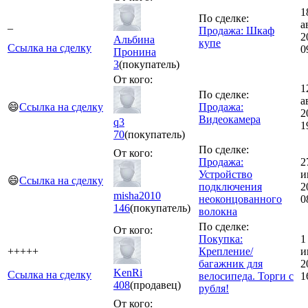
1
По сделке:
_
а
Продажа: Шкаф
2
Альбина
купе
Ссылка на сделку
0
Пронина
3
(покупатель)
От кого:
1
По сделке:
а
😄
Ссылка на сделку
Продажа:
2
Видеокамера
q3
1
70
(покупатель)
По сделке:
От кого:
Продажа:
2
Устройство
и
😄
Ссылка на сделку
подключения
2
misha2010
неоконцованного
0
146
(покупатель)
волокна
По сделке:
От кого:
Покупка:
1
+++++
Крепление/
и
багажник для
2
KenRi
Ссылка на сделку
велосипеда. Торги с
1
408
(продавец)
рубля!
От кого: