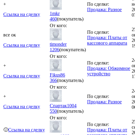
+
По сделке:
н
Продажа: Разное
2
1mkr
Ссылка на сделку
0
460
(покупатель)
От кого:
2
По сделке:
все ок
о
Продажа: Платы от
2
кассового аппарата
timonder
Ссылка на сделку
1
1206
(покупатель)
От кого:
2
По сделке:
+
о
Продажа: Обжимное
2
устройство
Fikus86
Ссылка на сделку
1
366
(покупатель)
От кого:
2
+
По сделке:
о
Продажа: Разное
2
Спартак1004
Ссылка на сделку
0
550
(покупатель)
От кого:
2
По сделке:
с
🙂
Ссылка на сделку
Продажа: Платы от
2