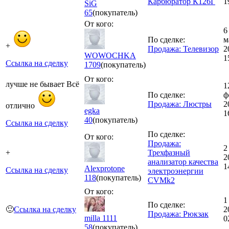
Карбюратор К126Г
1
SiG
65
(покупатель)
От кого:
6
По сделке:
м
+
Продажа: Телевизор
2
WOWOCHKA
1
Ссылка на сделку
1709
(покупатель)
От кого:
лучше не бывает Всё
1
По сделке:
ф
Продажа: Люстры
2
отлично
egka
1
40
(покупатель)
Ссылка на сделку
По сделке:
От кого:
Продажа:
2
+
Трехфазный
2
анализатор качества
1
Alexprotone
Ссылка на сделку
электроэнергии
118
(покупатель)
CVMk2
От кого:
1
По сделке:
🙂
Ссылка на сделку
2
Продажа: Рюкзак
milla 1111
0
58
(покупатель)