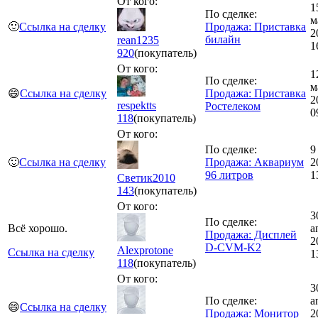
От кого:
1
По сделке:
м
🙂
Ссылка на сделку
Продажа: Приставка
2
билайн
rean1235
1
920
(покупатель)
От кого:
1
По сделке:
м
😄
Ссылка на сделку
Продажа: Приставка
2
respektts
Ростелеком
0
118
(покупатель)
От кого:
По сделке:
9
🙂
Ссылка на сделку
Продажа: Аквариум
2
96 литров
1
Светик2010
143
(покупатель)
От кого:
3
По сделке:
Всё хорошо.
а
Продажа: Дисплей
2
D-CVM-K2
Alexprotone
Ссылка на сделку
1
118
(покупатель)
От кого:
3
По сделке:
а
😄
Ссылка на сделку
Продажа: Монитор
2