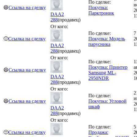
По сделке:
н
😄
Ссылка на сделку
Покупка:
2
Парктроник
DAA2
1
288
(продавец)
От кого:
По сделке:
7
🙂
Ссылка на сделку
Покупка: Модель
2
парусника
1
DAA2
288
(продавец)
От кого:
По сделке:
1
Покупка: Принтер
а
😄
Ссылка на сделку
Samsung ML-
2
DAA2
2950NDR
1
288
(продавец)
От кого:
2
По сделке:
и
😄
Ссылка на сделку
Покупка: Угловой
2
шкаф
DAA2
1
288
(продавец)
От кого:
По сделке:
5
🙂
Ссылка на сделку
Продажа:
2