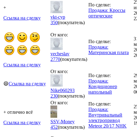
2
По сделке:
+
и
Продажа: Кроссы
2
оптические
vkt-cyp
Ссылка на сделку
2
350
(покупатель)
От кого:
3
По сделке:
м
Продажа:
2
Материнская плата
vecheslav
2
2770
(покупатель)
Ссылка на сделку
От кого:
По сделке:
2
Продажа:
м
😄
Ссылка на сделку
Кондиционер
2
Nike060293
напольный
0
230
(покупатель)
От кого:
По сделке:
2
Продажа:
+ отлично всё
м
Внутривальный
2
электропривод
SSV-Money
Ссылка на сделку
1
Meteor 20/17 NHK
452
(покупатель)