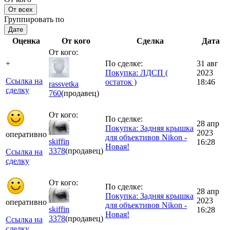
От всех
Группировать по
Дате
Оценка
От кого
Сделка
Дата
От кого:
+
По сделке:
31 авг
Покупка: ЛДСП (
2023
Ссылка на
остаток )
18:46
rassvetka
сделку
760
(продавец)
От кого:
По сделке:
28 апр
Покупка: Задняя крышка
2023
оперативно
для объективов Nikon -
skiffin
16:28
Новая!
3378
(продавец)
Ссылка на
сделку
От кого:
По сделке:
28 апр
Покупка: Задняя крышка
2023
оперативно
для объективов Nikon -
skiffin
16:28
Новая!
3378
(продавец)
Ссылка на
сделку