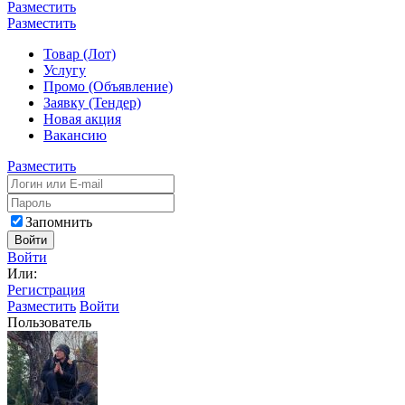
Разместить
Разместить
Товар (Лот)
Услугу
Промо (Объявление)
Заявку (Тендер)
Новая акция
Вакансию
Разместить
Запомнить
Войти
Войти
Или:
Регистрация
Разместить
Войти
Пользователь