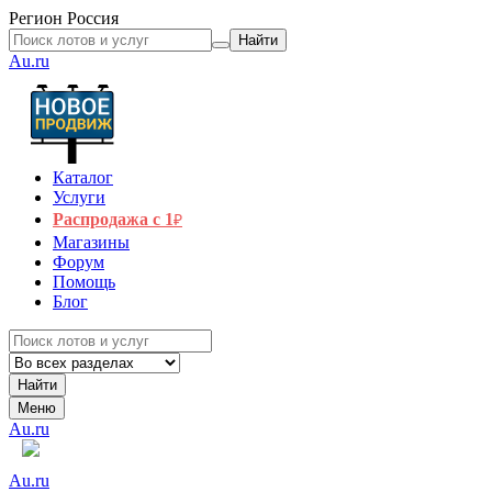
Регион
Россия
Найти
Au.ru
Каталог
Услуги
Распродажа с 1
₽
Магазины
Форум
Помощь
Блог
Найти
Меню
Au.ru
Au.ru