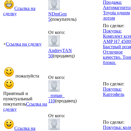
Продажа:
Автомагнито
Ссылка на
Toyota одним
сделку
NDmGen
лотом
5
(покупатель)
По сделке:
Покупка:
От кого:
Комплект ксе
AMP H7 4500
+
Ссылка на сделку
Быстрый розж
AndreyTAN
Отличное
50
(продавец)
качество. Тон
блоки.
пожалуйста
От кого:
По сделке:
Покупка:
Приятный и
Картофель
_roman_
пунктуальный
110
(продавец)
покупатель
Ссылка на
сделку
От кого:
По сделке:
Покупка: кол
Ссылка на