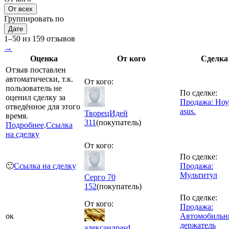
От всех
Группировать по
Дате
1–50 из 159 отзывов
→
Оценка
От кого
Сделка
Отзыв поставлен
автоматически, т.к.
От кого:
пользователь не
По сделке:
оценил сделку за
Продажа: Ноу
отведённое для этого
asus.
ТворецИдей
время.
311
(покупатель)
Подробнее
.
Ссылка
на сделку
От кого:
По сделке:
🙂
Ссылка на сделку
Продажа:
Мультитул
Серго 70
152
(покупатель)
По сделке:
От кого:
Продажа:
ок
Автомобиль
держатель
александрasd