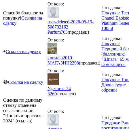
От кого:
По сделке:
Спасибо большое за
Покупка: Тес
покупку!
Ссылка на
Chanel Egoiste
user-deleted-2026-05-19-
сделку
Platinum Teste
508732162
100ml
Parfum
763
(продавец)
По сделке:
От кого:
Покупка:
Перцовый ба
+
Ссылка на сделку
(баллончик)
konstein2010
"Шпага" 65 м
МАГАЗИН
2298
(продавец)
самозащиты
От кого:
По сделке:
Покупка: Топ
😄
Ссылка на сделку
Дрова сухие
Удачник_24
обрезки
326
(продавец)
Оценка по данному
отзыву отменена
согласно акции
От кого:
"Понять и простить
По сделке:
2024" (ссылка)
Продажа: Ран
воспитанниц