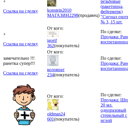
+
резьбовые
(ракетница,
konstein2010
Ссылка на сделку
фейерверк)
МАГАЗИН
2298
(продавец)
"Сигнал охот
№ 3, 15 шт.
От кого:
По сделке:
+
Продажа: Ран
igorif
воспитанниц
Ссылка на сделку
362
(покупатель)
От кого:
замечательно !!!
По сделке:
ранетка супер!!!
Продажа: Ран
воспитанниц
коловрат
Ссылка на сделку
234
(покупатель)
По сделке:
От кого:
Продажа: Шп
20 мл.
одноразовый
oldman24
стерильный с
601
(покупатель)
иглой