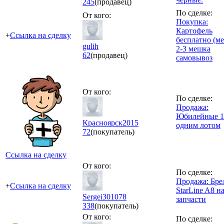
245
(продавец)
По сделке:
От кого:
Покупка:
Картофель
+
Ссылка на сделку
бесплатно (ме
gulih
2-3 мешка
62
(продавец)
самовывоз
От кого:
По сделке:
Продажа:
Юбилейные 1
Красноярск2015
одним лотом
72
(покупатель)
Ссылка на сделку
От кого:
По сделке:
Продажа: Бре
+
Ссылка на сделку
StarLine A8 н
Sergei301078
запчасти
338
(покупатель)
От кого:
По сделке: