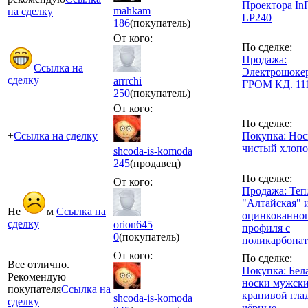
Проектора In
mahkam
на сделку
LP240
186
(покупатель)
От кого:
По сделке:
Продажа:
Ссылка на
Электрошоке
сделку
arrrchi
ГРОМ КД. 11
250
(покупатель)
От кого:
По сделке:
+
Ссылка на сделку
Покупка: Нос
чистый хлопо
shcoda-is-komoda
245
(продавец)
По сделке:
От кого:
Продажа: Теп
"Алтайская" 
Не
м
Ссылка на
оцинкованно
сделку
orion645
профиля с
0
(покупатель)
поликарбона
От кого:
По сделке:
Все отлично.
Покупка: Бел
Рекомендую
носки мужски
покупателя
Ссылка на
крапивой гла
shcoda-is-komoda
сделку
чёрные.