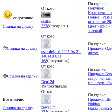
По сделке:
Покупка:
От кого:
Кроссовки лег
Новые . Разме
оперативно!
skiffin
по стельке 28,
3378
(продавец)
Цвет черно -
Ссылка на сделку
зеленый
От кого:
По сделке:
🙂
Ссылка на сделку
Продажа: Од
user-deleted-2025-04-21-
лотом.
1461430831
168
(покупатель)
От кого:
По сделке:
Продажа: Гор
😄
Ссылка на сделку
сварочная ма
Den124
мощности г2-
19
(покупатель)
От кого:
По сделке:
Все отлично!
Продажа: Ш
Nokian
zalvadim
Ссылка на сделку
Hakkapeliitta 5
154
(покупатель)