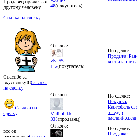
Azarlex
Продавец продал лот
48
(покупатель)
другому человеку
Ссылка на сделку
От кого:
По сделке:
Продажа: Ран
viva55
воспитанниц
112
(покупатель)
Спасибо за
вкусняшку!!!
Ссылка
на сделку
От кого:
По сделке:
Покупка:
Картофель св
Ссылка на
5 ведер
сделку
Vadimhikk
(мелкий,сред
338
(продавец)
От кого:
По сделке:
все ок!
Продажа:
рекомендую
Ссылка