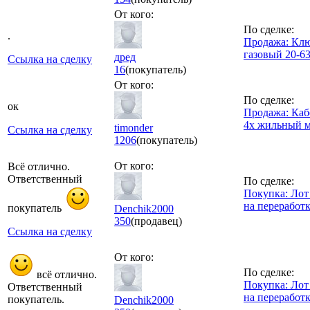
От кого:
По сделке:
.
Продажа: Кл
газовый 20-6
дред
Ссылка на сделку
16
(покупатель)
От кого:
По сделке:
ок
Продажа: Каб
4х жильный м
timonder
Ссылка на сделку
1206
(покупатель)
От кого:
Всё отлично.
Ответственный
По сделке:
Покупка: Ло
на переработ
покупатель
Denchik2000
350
(продавец)
Ссылка на сделку
От кого:
По сделке:
всё отлично.
Покупка: Ло
Ответственный
на переработ
покупатель.
Denchik2000