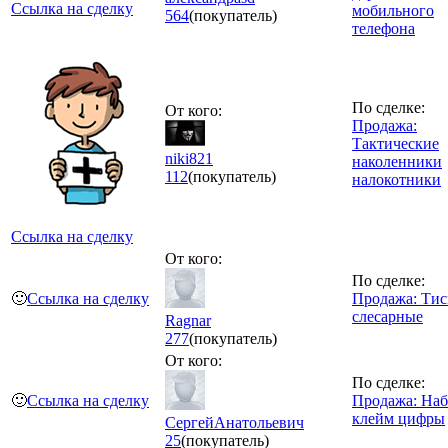
Ссылка на сделку
мобильного
564
(покупатель)
телефона
По сделке:
От кого:
Продажа:
Тактические
niki821
наколенники
112
(покупатель)
налокотники
Ссылка на сделку
От кого:
По сделке:
🙂
Ссылка на сделку
Продажа: Тис
слесарные
Ragnar
277
(покупатель)
От кого:
По сделке:
🙂
Ссылка на сделку
Продажа: Наб
клейм цифры
СергейАнатольевич
25
(покупатель)