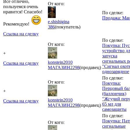
Все отлично,
От кого:
пользуемся очень
нравится! Спасибо!
По сделке:
Продажа: Ма
e.shishigina
Рекомендую!
386
(покупатель)
Ссылка на сделку
По сделке:
От кого:
Покупка: Пус
устройство д
+
запуска
сигнальных р
konstein2010
Ссылка на сделку
"Сигнал охот
МАГАЗИН
2298
(продавец)
однозарядное
По сделке:
От кого:
Покупка:
Перцовый ба
+
(баллончик)
"Жгучий пер
konstein2010
Ссылка на сделку
65 мл для
МАГАЗИН
2298
(продавец)
самозащиты
По сделке:
Покупка: Па
От кого:
сигнальные