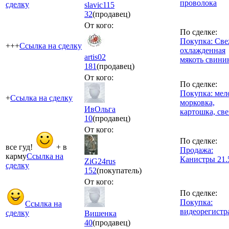
проволока
сделку
slavic115
32
(продавец)
От кого:
По сделке:
Покупка: Све
+++
Ссылка на сделку
охлажденная
artis02
мякоть свинин
181
(продавец)
От кого:
По сделке:
Покупка: мел
+
Ссылка на сделку
морковка,
ИвОльга
картошка, све
10
(продавец)
От кого:
По сделке:
все гуд!
+ в
Продажа:
карму
Ссылка на
Канистры 21.
ZiG24rus
сделку
152
(покупатель)
От кого:
По сделке:
Покупка:
Ссылка на
видеорегистр
сделку
Вишенка
40
(продавец)