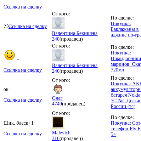
Ссылка на сделку
От кого:
По сделке:
Покупка:
🙂
Ссылка на сделку
Баклажаны в
Валентина Бекишева
аджике по-гр
240
(продавец)
От кого:
По сделке:
Покупка:
Помидорчик
+
маринов. Ска
Валентина Бекишева
720мл
Ссылка на сделку
240
(продавец)
По сделке:
От кого:
Покупка: АК
ок
аккумуляторн
батарея Nokia
Олег
Ссылка на сделку
5C №1 Достав
4749
(продавец)
России (т4)
От кого:
По сделке:
Шик, блеск+1
Покупка: Со
телефон Fly E
Malevich
Ссылка на сделку
5+
316
(продавец)