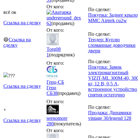
От кого:
По сделке:
всё ок
Покупка: Заднее крыло
underground_dex
MMC Airtrek cu2w
Ссылка на сделку
62
(продавец)
От кого:
По сделке:
😄
Ссылка на
Тендер: Куплю
сделку
сломанные доводчики
Torg08
двери
1
(подрядчик)
По сделке:
От кого:
Покупка: Замок
электромагнитный
?
??
VIZIT-ML 300M-40, 30
Герц-СБ
кг, 12 В, 0,5 А,
Ссылка на сделку
Герц
встроенное устройство
СБ
38
(продавец)
снятия остаточно
От кого:
По сделке:
+
Продажа: Динамики
seenomore
vintage 30/legend 128
Ссылка на сделку
280
(покупатель)
От кого:
По сделке: