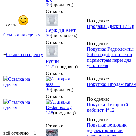
99
(продавец)
От кого:
По сделке:
все ок
Продажа: Диски 17?7jj
Серж Ди Кент
Ссылка на сделку
79
(покупатель)
От кого:
По сделке:
Покупка: Радиолампы
+
Ссылка на сделку
6п6с подобранные по
параметрам пары для
Рубин
усилителя
1121
(продавец)
От кого:
По сделке:
Ссылка на
assa111
Покупка: Продам гара
сделку
30
(продавец)
От кого:
По сделке:
Ссылка на
Покупка: Гитарный
Dedanosorog
сделку
кабинет 4*12
148
(продавец)
По сделке:
Покупка: ветровик
От кого:
дефлектор левый
всё отлично. +1
передняя дверь