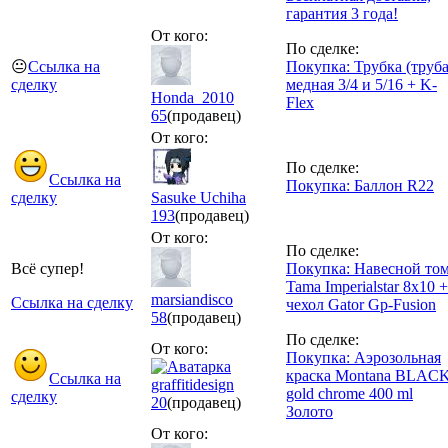
гарантия 3 года!
От кого:
По сделке:
😐
Ссылка на
Покупка: Трубка (труба
сделку
медная 3/4 и 5/16 + K-
Honda_2010
Flex
65
(продавец)
От кого:
По сделке:
Ссылка на
Покупка: Баллон R22
сделку
Sasuke Uchiha
193
(продавец)
От кого:
По сделке:
Всё супер!
Покупка: Навесной то
Tama Imperialstar 8x10 +
marsiandisco
Ссылка на сделку
чехол Gator Gp-Fusion
58
(продавец)
По сделке:
От кого:
Покупка: Аэрозольная
краска Montana BLAC
Ссылка на
graffitidesign
gold chrome 400 ml
сделку
20
(продавец)
Золото
От кого: