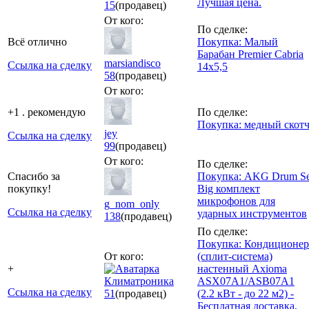
Лучшая цена.
15
(продавец)
От кого:
По сделке:
Всё отлично
Покупка: Малый
Барабан Premier Cabria
marsiandisco
Ссылка на сделку
14x5,5
58
(продавец)
От кого:
+1 . рекомендую
По сделке:
Покупка: медный скот
jey
Ссылка на сделку
99
(продавец)
От кого:
По сделке:
Спасибо за
Покупка: AKG Drum Se
покупку!
Big комплект
микрофонов для
g_nom_only
Ссылка на сделку
ударных инструментов
138
(продавец)
По сделке:
Покупка: Кондиционер
От кого:
(сплит-система)
+
настенный Axioma
Климатроника
ASX07A1/ASB07A1
Ссылка на сделку
51
(продавец)
(2.2 кВт - до 22 м2) -
Бесплатная доставка,