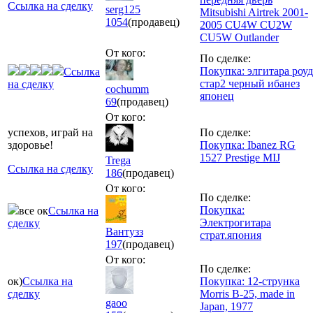
Ссылка на сделку
serg125
Mitsubishi Airtrek 2001-
1054
(продавец)
2005 CU4W CU2W
CU5W Outlander
От кого:
По сделке:
Покупка: элгитара роуд
Ссылка
стар2 черный ибанез
на сделку
cochumm
японец
69
(продавец)
От кого:
успехов, играй на
По сделке:
здоровье!
Покупка: Ibanez RG
1527 Prestige MIJ
Trega
Ссылка на сделку
186
(продавец)
От кого:
По сделке:
Покупка:
все ок
Ссылка на
Электрогитара
сделку
Вантузз
страт.япония
197
(продавец)
От кого:
По сделке:
ок)
Ссылка на
Покупка: 12-струнка
сделку
Morris B-25, made in
gaoo
Japan, 1977