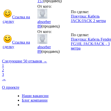
157
(продавец)
От кого:
По сделке:
Покупка: Кабель
Ссылка на
JACK/JACK 2 метра
сделку
absorber
89
(продавец)
От кого:
По сделке:
Покупка: Кабель Fende
Ссылка на
FG10L JACK/JACK - 3
сделку
absorber
метра
89
(продавец)
Следующие 50 отзывов →
1
2
3
→
О проекте
Наши вакансии
Блог компании