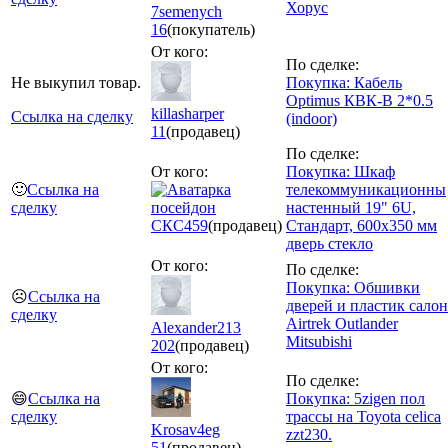
Хорус
7semenych
16
(покупатель)
От кого:
По сделке:
Не выкупил товар.
Покупка: Кабель
Optimus КВК-В 2*0.5
killasharper
Ссылка на сделку
(indoor)
11
(продавец)
По сделке:
От кого:
Покупка: Шкаф
🙂
Ссылка на
телекоммуникационны
сделку
посейдон
настенный 19" 6U,
СКС
459
(продавец)
Стандарт, 600x350 мм
дверь стекло
От кого:
По сделке:
Покупка: Обшивки
☹️
Ссылка на
дверей и пластик салон
сделку
Airtrek Outlander
Alexander213
Mitsubishi
202
(продавец)
От кого:
По сделке:
😄
Ссылка на
Покупка: 5zigen пол
сделку
трассы на Toyota celica
Krosav4eg
zzt230.
51
(продавец)