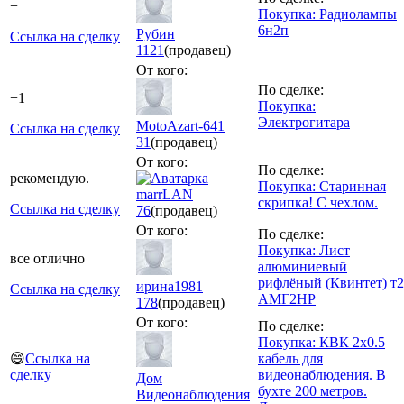
+
Покупка: Радиолампы
6н2п
Рубин
Ссылка на сделку
1121
(продавец)
От кого:
По сделке:
+1
Покупка:
Электрогитара
MotoAzart-641
Ссылка на сделку
31
(продавец)
От кого:
По сделке:
рекомендую.
Покупка: Старинная
marrLAN
скрипка! С чехлом.
Ссылка на сделку
76
(продавец)
От кого:
По сделке:
Покупка: Лист
все отлично
алюминиевый
рифлёный (Квинтет) т2
ирина1981
Ссылка на сделку
АМГ2НР
178
(продавец)
От кого:
По сделке:
Покупка: КВК 2х0.5
😄
Ссылка на
кабель для
сделку
видеонаблюдения. В
Дом
бухте 200 метров.
Видеонаблюдения