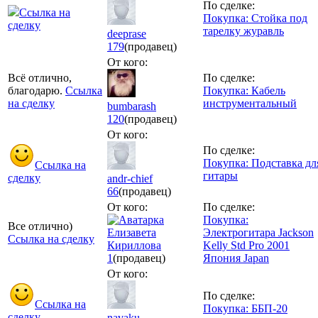
По сделке:
Ссылка на
Покупка: Стойка под
сделку
тарелку журавль
deeprase
179
(продавец)
От кого:
Всё отлично,
По сделке:
благодарю.
Ссылка
Покупка: Кабель
на сделку
инструментальный
bumbarash
120
(продавец)
От кого:
По сделке:
Покупка: Подставка дл
Ссылка на
гитары
сделку
andr-chief
66
(продавец)
От кого:
По сделке:
Покупка:
Все отлично)
Елизавета
Электрогитара Jackson
Ссылка на сделку
Кириллова
Kelly Std Pro 2001
1
(продавец)
Япония Japan
От кого:
По сделке:
Ссылка на
Покупка: ББП-20
сделку
navaku