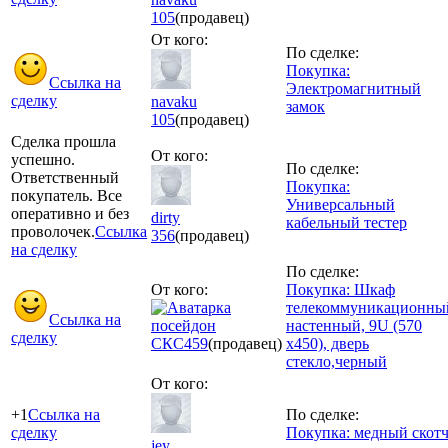
105
(продавец)
От кого:
По сделке:
Покупка:
Ссылка на
Электромагнитный
сделку
navaku
замок
105
(продавец)
Сделка прошла
От кого:
успешно.
По сделке:
Ответственный
Покупка:
покупатель. Все
Универсальный
оперативно и без
dirty
кабельный тестер
проволочек.
Ссылка
356
(продавец)
на сделку
По сделке:
От кого:
Покупка: Шкаф
телекоммуникационны
Ссылка на
посейдон
настенный, 9U (570
сделку
СКС
459
(продавец)
x450), дверь
стекло,черный
От кого:
+1
Ссылка на
По сделке:
сделку
Покупка: медный скот
jey