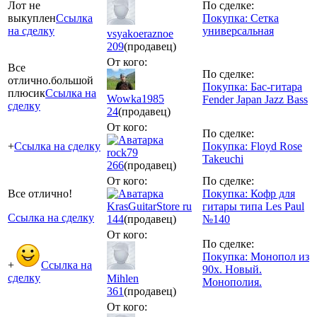
Лот не
По сделке:
выкуплен
Ссылка
Покупка: Сетка
на сделку
универсальная
vsyakoeraznoe
209
(продавец)
От кого:
Все
По сделке:
отлично.большой
Покупка: Бас-гитара
плюсик
Ссылка на
Wowka1985
Fender Japan Jazz Bass
сделку
24
(продавец)
От кого:
По сделке:
+
Ссылка на сделку
Покупка: Floyd Rose
rock79
Takeuchi
266
(продавец)
От кого:
По сделке:
Все отлично!
Покупка: Кофр для
KrasGuitarStore ru
гитары типа Les Paul
Ссылка на сделку
144
(продавец)
№140
От кого:
По сделке:
Покупка: Монопол из
+
Ссылка на
90х. Новый.
сделку
Mihlen
Монополия.
361
(продавец)
От кого: