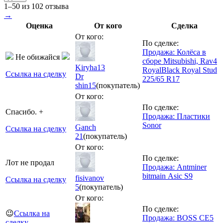
1–50 из 102 отзыва
→
Оценка
От кого
Сделка
От кого:
По сделке:
Продажа: Колёса в
Не обижайся
сборе Mitsubishi, Rav4
Kiryha13
RoyalBlack Royal Stud
Ссылка на сделку
Dr
225/65 R17
shin
15
(покупатель)
От кого:
По сделке:
Спасибо. +
Продажа: Пластики
Sonor
Ganch
Ссылка на сделку
21
(покупатель)
От кого:
По сделке:
Лот не продал
Продажа: Аntminer
bitmain Аsic S9
fisivanov
Ссылка на сделку
5
(покупатель)
От кого:
По сделке:
😉
Ссылка на
Продажа: BOSS CE5
сделку