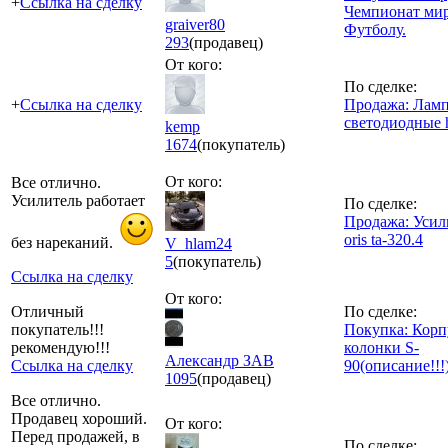
+
Ссылка на сделку
Чемпионат мир
graiver80
Футболу.
293
(продавец)
От кого:
По сделке:
+
Ссылка на сделку
Продажа: Лам
светодиодные 
kemp
1674
(покупатель)
От кого:
Все отлично.
Усилитель работает
По сделке:
Продажа: Усил
oris ta-320.4
без нареканий.
V_hlam24
5
(покупатель)
Ссылка на сделку
От кого:
Отличный
По сделке:
покупатель!!!
Покупка: Корп
рекомендую!!!
колонки S-
Александр ЗАВ
Ссылка на сделку
90(описание!!!
1095
(продавец)
Все отлично.
Продавец хороший.
От кого:
Перед продажей, в
По сделке: