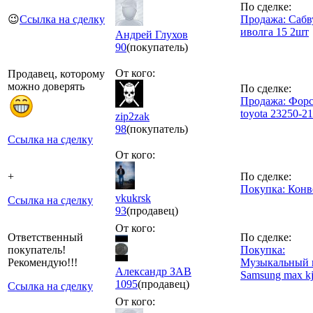
По сделке:
😉
Ссылка на сделку
Продажа: Сабв
иволга 15 2шт
Андрей Глухов
90
(покупатель)
От кого:
Продавец, которому
можно доверять
По сделке:
Продажа: Фор
toyota 23250-2
zip2zak
98
(покупатель)
Ссылка на сделку
От кого:
+
По сделке:
Покупка: Конв
vkukrsk
Ссылка на сделку
93
(продавец)
От кого:
Ответственный
По сделке:
покупатель!
Покупка:
Рекомендую!!!
Музыкальный 
Александр ЗАВ
Samsung max kj
1095
(продавец)
Ссылка на сделку
От кого: