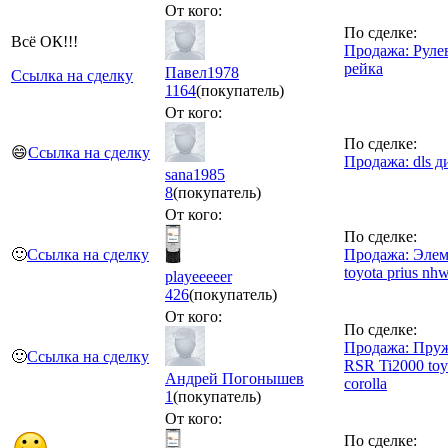
От кого:
По сделке:
Всё ОК!!!
Продажа: Руле
рейка
Павел1978
Ссылка на сделку
1164
(покупатель)
От кого:
По сделке:
😄
Ссылка на сделку
Продажа: dls 
sana1985
8
(покупатель)
От кого:
По сделке:
🙂
Ссылка на сделку
Продажа: Эле
toyota prius nh
playeeeeer
426
(покупатель)
От кого:
По сделке:
Продажа: Пру
🙂
Ссылка на сделку
RSR Ti2000 toy
Андрей Погонышев
corolla
1
(покупатель)
От кого:
По сделке: