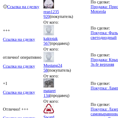
По сделке:
🙂
Ссылка на сделку
Продажа: Прис
Motorola
rean1235
920
(покупатель)
От кого:
По сделке:
+++
Покупка: Фал
светодиодный
kaktotak
Ссылка на сделку
567
(продавец)
От кого:
По сделке:
отлично! оперативно
Продажа: Кры
3s-fe верхняя
Mustang24
Ссылка на сделку
58
(покупатель)
От кого:
+1
По сделке:
Покупка: Ламп
mataret
Ссылка на сделку
134
(продавец)
От кого:
По сделке:
Отлично! +++
Покупка: Лазе
самовыравнив
Sward