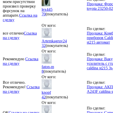
моем присутствии
Продажа: Фор
произвел проверку
toyota 23250-0
lex445
форсунок на
70
(покупатель)
аппарате.
Ссылка на
сделку
От кого:
По сделке:
все отлично
Ссылка
Продажа: Ком
на сделку
приборов Caldi
Artemkagruv24
st215 автомат
32
(покупатель)
От кого:
По сделке:
Рекомендую
Ссылка
Продажа: Вак
на сделку
усилитель с гтц
faton-m
caldina st215 3s
8
(покупатель)
От кого:
Все отлично.
По сделке:
Рекомендую!
Ссылка
Продажа: АК
на сделку
A243F caldina 
knopf
42
(покупатель)
От кого:
По сделке:
ОК
Ссылка на сделку
Продажа: Came