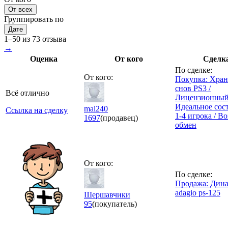
От всех
Группировать по
Дате
1–50 из 73 отзыва
→
Оценка
От кого
Сделк
По сделке:
От кого:
Покупка: Хран
снов PS3 /
Всё отлично
Лицензионный 
Идеальное сост
mal240
Ссылка на сделку
1-4 игрока / В
1697
(продавец)
обмен
От кого:
По сделке:
Продажа: Дин
adagio ps-125
Шершавчики
95
(покупатель)