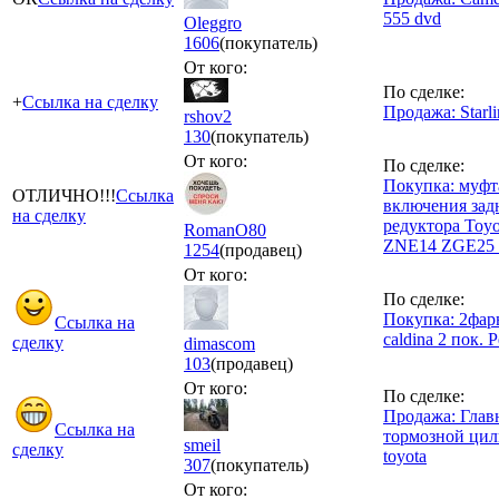
555 dvd
Oleggro
1606
(покупатель)
От кого:
По сделке:
+
Ссылка на сделку
Продажа: Starli
rshov2
130
(покупатель)
От кого:
По сделке:
Покупка: муфт
ОТЛИЧНО!!!
Ссылка
включения зад
на сделку
редуктора Toyo
RomanO80
ZNE14 ZGE25 
1254
(продавец)
От кого:
По сделке:
Покупка: 2фар
Ссылка на
caldina 2 пок. 
сделку
dimascom
103
(продавец)
От кого:
По сделке:
Продажа: Гла
Ссылка на
тормозной ци
smeil
сделку
toyota
307
(покупатель)
От кого: