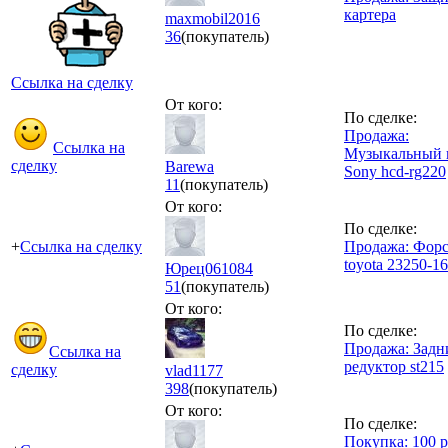
картера
maxmobil2016
36
(покупатель)
Ссылка на сделку
От кого:
По сделке:
Продажа:
Ссылка на
Музыкальный 
сделку
Barewa
Sony hcd-rg220
11
(покупатель)
От кого:
По сделке:
+
Ссылка на сделку
Продажа: Фор
toyota 23250-1
Юрец061084
51
(покупатель)
От кого:
По сделке:
Продажа: Задн
Ссылка на
редуктор st215
сделку
vlad1177
398
(покупатель)
От кого:
По сделке:
Покупка: 100 