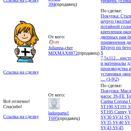
Ссылка на сделку
уровень «Ерма
394
(продавец)
По сделке:
Покупка: Стал
шуруп (желтый
потайной голо
крепления око
От кого:
дверных рам б
применения дю
Шуруп по бето
Julianna-cher
S
MIXMAX
8872
(продавец)
7,5х112....инс
и материалы д
производства 
Ссылка на сделку
установки око
.... (3-9\2)
По сделке:
Покупка: Мас
От кого:
насос 3S-FE To
Всё отлично!
Carina Corona 
Спасибо!
ST190 ST191 
ST195 Camry Vi
ladasparta1
Ссылка на сделку
SV30 SV31 SV
Т
695
(продавец)
SV35 SV40 SV
SV43 SV45