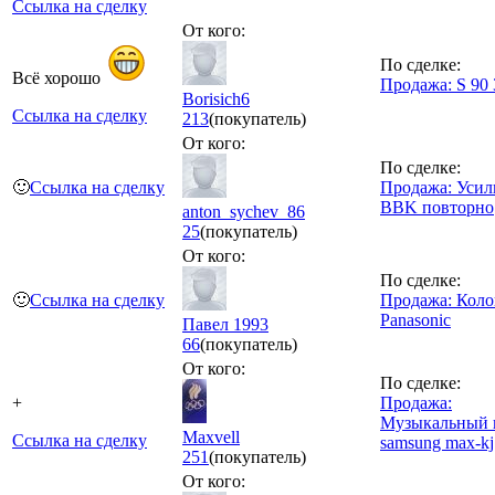
Ссылка на сделку
От кого:
По сделке:
Всё хорошо
Продажа: S 90 
Borisich6
Ссылка на сделку
213
(покупатель)
От кого:
По сделке:
🙂
Ссылка на сделку
Продажа: Усил
BBK повторно
anton_sychev_86
25
(покупатель)
От кого:
По сделке:
🙂
Ссылка на сделку
Продажа: Кол
Panasonic
Павел 1993
66
(покупатель)
От кого:
По сделке:
+
Продажа:
Музыкальный 
Maxvell
Ссылка на сделку
samsung max-k
251
(покупатель)
От кого: