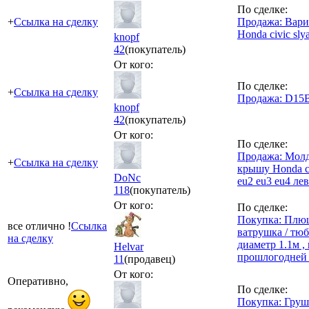
По сделке:
+
Ссылка на сделку
Продажа: Вари
Honda civic sly
knopf
42
(покупатель)
От кого:
По сделке:
+
Ссылка на сделку
Продажа: D15B
knopf
42
(покупатель)
От кого:
По сделке:
Продажа: Молд
+
Ссылка на сделку
крышу Honda ci
DoNc
eu2 eu3 eu4 ле
118
(покупатель)
От кого:
По сделке:
Покупка: Плюш
все отлично !
Ссылка
ватрушка / тю
на сделку
диаметр 1.1м ,
Helvar
прошлогодней 
11
(продавец)
От кого:
Оперативно,
По сделке:
Покупка: Груш