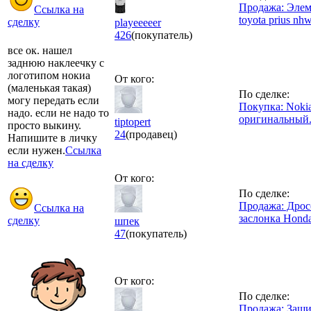
Продажа: Эле
Ссылка на
toyota prius nh
сделку
playeeeeer
426
(покупатель)
все ок. нашел
заднюю наклеечку с
логотипом нокиа
От кого:
(маленькая такая)
По сделке:
могу передать если
Покупка: Noki
надо. если не надо то
оригинальный
tiptopert
просто выкину.
24
(продавец)
Напишите в личку
если нужен.
Ссылка
на сделку
От кого:
По сделке:
Продажа: Дрос
Ссылка на
заслонка Hond
сделку
шпек
47
(покупатель)
От кого:
По сделке:
Продажа: Защи