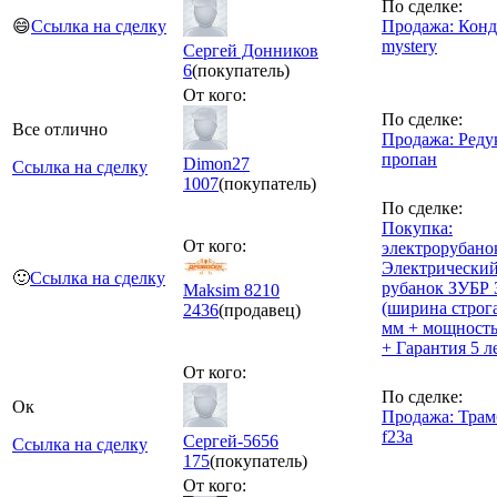
По сделке:
😄
Ссылка на сделку
Продажа: Конд
mystery
Сергей Донников
6
(покупатель)
От кого:
По сделке:
Все отлично
Продажа: Реду
пропан
Dimon27
Ссылка на сделку
1007
(покупатель)
По сделке:
Покупка:
От кого:
электрорубанок
Электрически
🙂
Ссылка на сделку
рубанок ЗУБР 
Maksim 8210
(ширина строг
2436
(продавец)
мм + мощность
+ Гарантия 5 ле
От кого:
По сделке:
Ок
Продажа: Трам
f23a
Сергей-5656
Ссылка на сделку
175
(покупатель)
От кого: