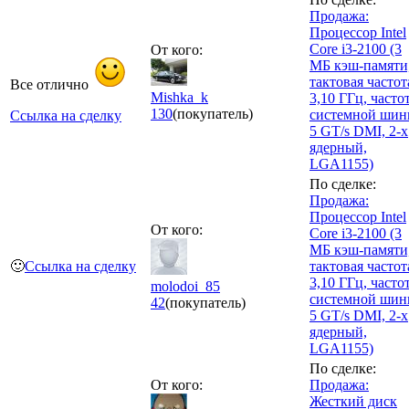
Продажа:
Процессор Intel
Core i3-2100 (3
От кого:
МБ кэш-памяти
тактовая частот
Все отлично
Mishka_k
3,10 ГГц, часто
130
(покупатель)
системной ши
Ссылка на сделку
5 GT/s DMI, 2-х
ядерный,
LGA1155)
По сделке:
Продажа:
Процессор Intel
От кого:
Core i3-2100 (3
МБ кэш-памяти
🙂
Ссылка на сделку
тактовая частот
3,10 ГГц, часто
molodoi_85
системной ши
42
(покупатель)
5 GT/s DMI, 2-х
ядерный,
LGA1155)
По сделке:
От кого:
Продажа:
Жесткий диск