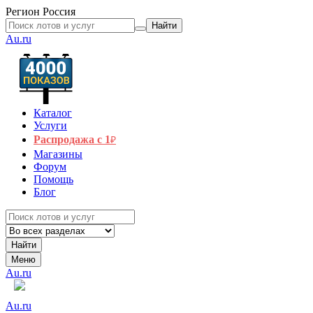
Регион
Россия
Найти
Au.ru
Каталог
Услуги
Распродажа с 1
₽
Магазины
Форум
Помощь
Блог
Найти
Меню
Au.ru
Au.ru