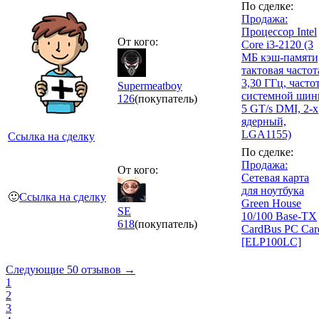
По сделке:
Продажа:
Процессор Intel
От кого:
Core i3-2120 (3
МБ кэш-памяти
тактовая частот
3,30 ГГц, часто
Supermeatboy
системной ши
126
(покупатель)
5 GT/s DMI, 2-х
ядерный,
LGA1155)
Ссылка на сделку
По сделке:
Продажа:
От кого:
Сетевая карта
для ноутбука
🙂
Ссылка на сделку
Green House
SE
10/100 Base-TX
618
(покупатель)
CardBus PC Car
[ELP100LC]
Следующие 50 отзывов →
1
2
3