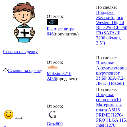
По сделке:
Продажа:
От кого:
Жесткий диск
Western Digital
Blue 250 Gb 25
Быстрее ветра
Гб (SATA-III,
646
(покупатель)
7200 об/мин,
3.5'')
Ссылка на сделку
По сделке:
От кого:
Покупка:
Аккумуляторн
🙂
Ссылка на сделку
шуруповерт
Maksim 8210
ЗУБР ЗДА-7.2-
2436
(продавец)
Ли-К (Новое!)
По сделке:
Покупка:
comp.mb.#10
Материнская
От кого:
плата ASUS
PRIME H270-
+++
PRO I LGA 115
Gruz600
Intel H270,