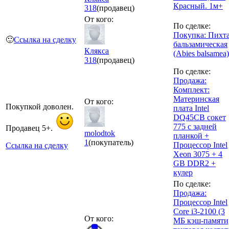
Красный. 1м+
318
(продавец)
От кого:
По сделке:
Покупка: Пихт
🙂
Ссылка на сделку
бальзамическая
Клякса
(Abies balsamea)
318
(продавец)
По сделке:
Продажа:
Комплект:
Материнская
От кого:
Покупкой доволен.
плата Intel
DQ45CB сокет
775 с задней
Продавец 5+.
molodtok
планкой +
1
(покупатель)
Процессор Intel
Ссылка на сделку
Xeon 3075 + 4
GB DDR2 +
кулер
По сделке:
Продажа:
Процессор Intel
Core i3-2100 (3
От кого:
МБ кэш-памяти