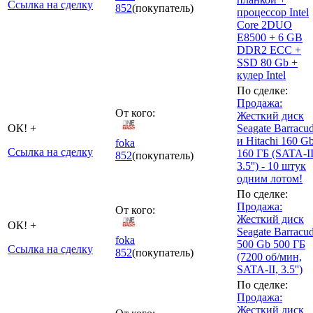
Ссылка на сделку
852
(покупатель)
процессор Intel
Core 2DUO
E8500 + 6 GB
DDR2 ECC +
SSD 80 Gb +
кулер Intel
По сделке:
Продажа:
От кого:
Жесткий диск
ОК! +
Seagate Barracu
и Hitachi 160 G
foka
Ссылка на сделку
160 ГБ (SATA-II
852
(покупатель)
3.5'') - 10 штук
одним лотом!
По сделке:
Продажа:
От кого:
Жесткий диск
ОК! +
Seagate Barracu
foka
500 Gb 500 ГБ
Ссылка на сделку
852
(покупатель)
(7200 об/мин,
SATA-II, 3.5'')
По сделке:
Продажа:
Жесткий диск