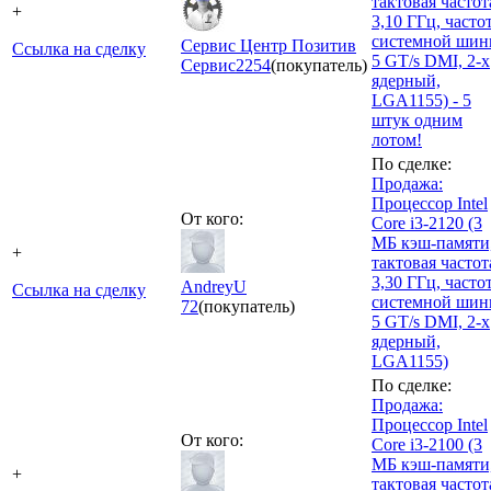
тактовая частот
+
3,10 ГГц, часто
системной ши
Сервис Центр Позитив
Ссылка на сделку
5 GT/s DMI, 2-х
Сервис
2254
(покупатель)
ядерный,
LGA1155) - 5
штук одним
лотом!
По сделке:
Продажа:
Процессор Intel
От кого:
Core i3-2120 (3
МБ кэш-памяти
+
тактовая частот
3,30 ГГц, часто
AndreyU
Ссылка на сделку
системной ши
72
(покупатель)
5 GT/s DMI, 2-х
ядерный,
LGA1155)
По сделке:
Продажа:
Процессор Intel
От кого:
Core i3-2100 (3
МБ кэш-памяти
+
тактовая частот