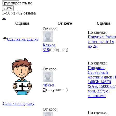
Группировать по
Дате
1–50 из 402 отзыва
→
Оценка
От кого
Сделка
От кого:
По сделке:
Покупка: Рябин
🙂
Ссылка на сделку
саженцы от 1м
Клякса
до 2м
318
(продавец)
По сделке:
Продажа:
От кого:
Серверный
жесткий диск 
146Gb 146Гб
4leksei
(SAS, 15000 об/
7
(покупатель)
мин, 3.5'') с
салазками
Ссылка на сделку
От кого:
По сделке: