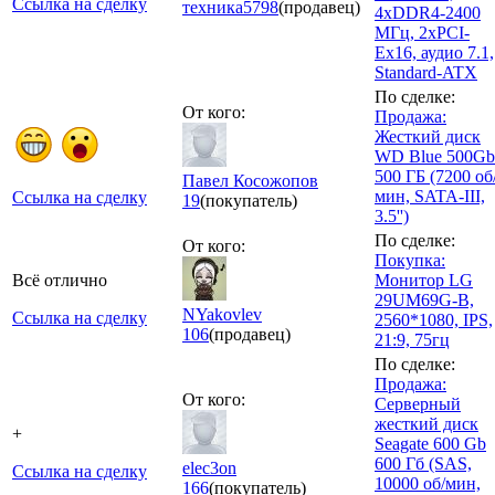
Ссылка на сделку
техника
5798
(продавец)
4xDDR4-2400
МГц, 2xPCI-
Ex16, аудио 7.1,
Standard-ATX
По сделке:
От кого:
Продажа:
Жесткий диск
WD Blue 500Gb
500 ГБ (7200 об
Павел Косожопов
мин, SATA-III,
Ссылка на сделку
19
(покупатель)
3.5'')
По сделке:
От кого:
Покупка:
Всё отлично
Монитор LG
29UM69G-B,
NYakovlev
Ссылка на сделку
2560*1080, IPS,
106
(продавец)
21:9, 75гц
По сделке:
Продажа:
От кого:
Серверный
жесткий диск
+
Seagate 600 Gb
600 Гб (SAS,
elec3on
Ссылка на сделку
10000 об/мин,
166
(покупатель)