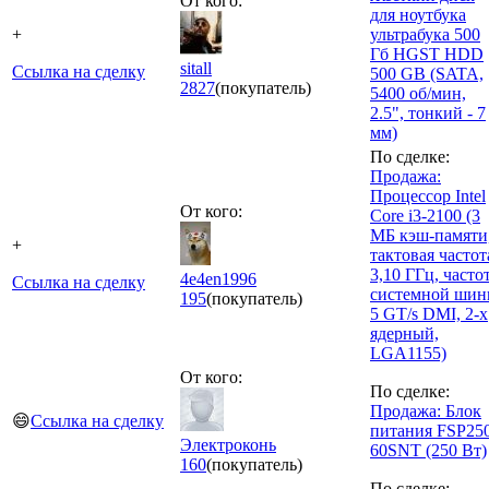
От кого:
для ноутбука
+
ультрабука 500
Гб HGST HDD
sitall
Ссылка на сделку
500 GB (SATA,
2827
(покупатель)
5400 об/мин,
2.5", тонкий - 7
мм)
По сделке:
Продажа:
Процессор Intel
От кого:
Core i3-2100 (3
МБ кэш-памяти
+
тактовая частот
3,10 ГГц, часто
4e4en1996
Ссылка на сделку
системной ши
195
(покупатель)
5 GT/s DMI, 2-х
ядерный,
LGA1155)
От кого:
По сделке:
Продажа: Блок
😄
Ссылка на сделку
питания FSP25
Электроконь
60SNT (250 Вт)
160
(покупатель)
По сделке: