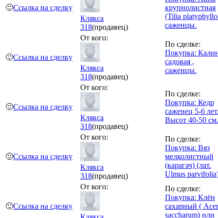
🙂
Ссылка на сделку
крупнолистная
(Tilia platyphyllo
Клякса
саженцы.
318
(продавец)
От кого:
По сделке:
Покупка: Кали
🙂
Ссылка на сделку
садовая ,
Клякса
саженцы.
318
(продавец)
От кого:
По сделке:
Покупка: Кедр
🙂
Ссылка на сделку
саженец 5-6 лет
Клякса
Высот 40-50 см
318
(продавец)
От кого:
По сделке:
Покупка: Вяз
🙂
Ссылка на сделку
мелколистный
(карагач) (лат.
Клякса
Ulmus parvifolia
318
(продавец)
От кого:
По сделке:
Покупка: Клён
🙂
Ссылка на сделку
сахарный ( Ace
saccharum) или
Клякса