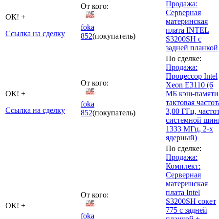
Продажа:
От кого:
Серверная
ОК! +
материнская
foka
плата INTEL
Ссылка на сделку
852
(покупатель)
S3200SH с
задней планкой
По сделке:
Продажа:
Процессор Intel
От кого:
Xeon E3110 (6
ОК! +
МБ кэш-памяти
тактовая частот
foka
Ссылка на сделку
3,00 ГГц, часто
852
(покупатель)
системной ши
1333 МГц, 2-х
ядерный)
По сделке:
Продажа:
Комплект:
Серверная
материнская
плата Intel
От кого:
S3200SH сокет
ОК! +
775 с задней
foka
планкой +