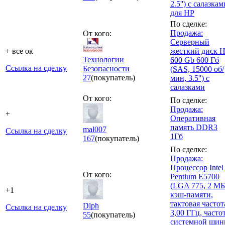
2.5'') с салазкам
для HP
По сделке:
Продажа:
От кого:
Серверный
+ все ок
жесткий диск 
Технологии
600 Gb 600 Гб
Ссылка на сделку
Безопасности
(SAS, 15000 об/
27
(покупатель)
мин, 3.5'') с
салазками
От кого:
По сделке:
Продажа:
+
Оперативная
память DDR3
mal007
Ссылка на сделку
1Гб
167
(покупатель)
По сделке:
Продажа:
Процессор Intel
От кого:
Pentium E5700
(LGA 775, 2 МБ
+1
кэш-памяти,
тактовая частот
Dlph
Ссылка на сделку
3,00 ГГц, часто
55
(покупатель)
системной ши