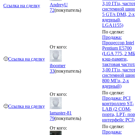
3,10 ГГц, часто
AndreyU
Ссылка на сделку
системной ши
72
(покупатель)
5 GT/s DMI, 2-х
ядерный,
LGA1155)
По сделке:
Продажа:
Процессор Intel
От кого:
Pentium E5700
(LGA 775, 2 МБ
🙂
Ссылка на сделку
кэш-памяти,
тактовая частот
iboomer
3,00 ГГц, часто
33
(покупатель)
системной ши
800 МГц, 2-х
ядерный)
По сделке:
От кого:
Продажа: PCI
контроллер ST-
🙂
Ссылка на сделку
LAB (2 COM-
lamaster-81
порта, LPT- пор
79
(покупатель)
интерфейс PCI)
По сделке:
От кого:
Продажа: