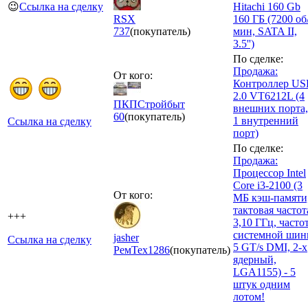
😉
Ссылка на сделку
Hitachi 160 Gb
RSX
160 ГБ (7200 об
737
(покупатель)
мин, SATA II,
3.5'')
По сделке:
Продажа:
От кого:
Контроллер US
2.0 VT6212L (4
ПКПСтройбыт
внешних порта,
60
(покупатель)
1 внутренний
Ссылка на сделку
порт)
По сделке:
Продажа:
Процессор Intel
Core i3-2100 (3
От кого:
МБ кэш-памяти
тактовая частот
+++
3,10 ГГц, часто
системной ши
jasher
Ссылка на сделку
5 GT/s DMI, 2-х
РемТех
1286
(покупатель)
ядерный,
LGA1155) - 5
штук одним
лотом!