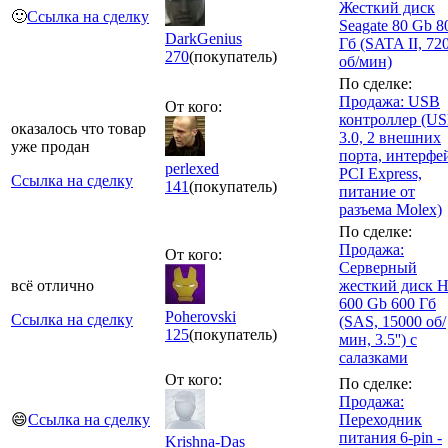
Жесткий диск
🙂
Ссылка на сделку
Seagate 80 Gb 8
DarkGenius
Гб (SATA II, 72
270
(покупатель)
об/мин)
По сделке:
Продажа: USB
От кого:
контроллер (U
оказалось что товар
3.0, 2 внешних
уже продан
порта, интерфе
perlexed
PCI Express,
Ссылка на сделку
141
(покупатель)
питание от
разъема Molex)
По сделке:
Продажа:
От кого:
Серверный
всё отлично
жесткий диск 
600 Gb 600 Гб
Poherovski
Ссылка на сделку
(SAS, 15000 об/
125
(покупатель)
мин, 3.5'') с
салазками
От кого:
По сделке:
Продажа:
😄
Ссылка на сделку
Переходник
питания 6-pin -
Krishna-Das