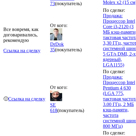
Molex x2 (15 см
73
(покупатель)
По сделке:
Продажа:
Процессор Intel
От кого:
Core i3-2120 (3
Все вовремя, как
МБ кэш-памяти
договаривались,
тактовая частот
рекомендую
3,30 ГГц, часто
DrDok
системной ши
35
(покупатель)
Ссылка на сделку
5 GT/s DMI, 2-х
ядерный,
LGA1155)
По сделке:
Продажа:
Процессор Intel
От кого:
Pentium 4 630
(LGA 775,
🙂
Ссылка на сделку
тактовая частот
3.00 ГГц, 2 МБ
SE
кэш-памяти,
618
(покупатель)
частота
системной ши
800 МГц)
По сделке: