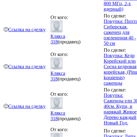
800 МГц, 2-х
ядерный)
По сделке:
От кого:
Покупка: Пихт
Сибирская.
🙂
Ссылка на сделку
саженец для
Клякса
озеленения 40 -
318
(продавец)
50 см
По сделке:
От кого:
Покупка: Кедр
Корейский или
🙂
Ссылка на сделку
Сосна кедровая
корейская, (Pin
Клякса
koraiensis)
318
(продавец)
саженцы
По сделке:
От кого:
Покупка:
Саженцы ели 3
🙂
Ссылка на сделку
40см. Купи, и
наряжай Живое
Клякса
Дерево каждый
318
(продавец)
Новый Год.
От кого:
По сделке:
Покупка: Липа