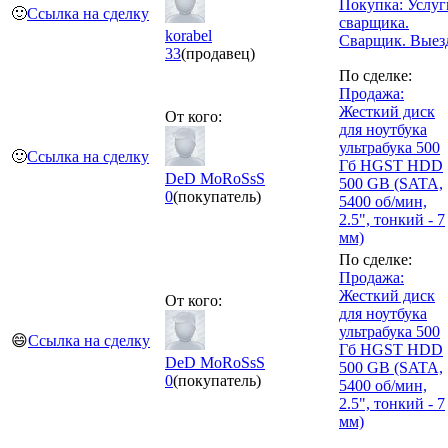
Покупка: Услуг
🙂
Ссылка на сделку
сварщика.
korabel
Сварщик. Выез
33
(продавец)
По сделке:
Продажа:
Жесткий диск
От кого:
для ноутбука
ультрабука 500
🙂
Ссылка на сделку
Гб HGST HDD
DeD MoRoSsS
500 GB (SATA,
0
(покупатель)
5400 об/мин,
2.5", тонкий - 7
мм)
По сделке:
Продажа:
Жесткий диск
От кого:
для ноутбука
ультрабука 500
😄
Ссылка на сделку
Гб HGST HDD
DeD MoRoSsS
500 GB (SATA,
0
(покупатель)
5400 об/мин,
2.5", тонкий - 7
мм)