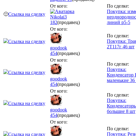
От кого:
По сделке:
Покупка: изм
🙂
Ссылка на сделку
Nikolai3
неоднородно
182
(продавец)
линий р5-5
От кого:
По сделке:
Покупка: Тра
Ссылка на сделку
2Т117г 46 шт
goodook
454
(продавец)
От кого:
По сделке:
Покупка:
Ссылка на сделку
Конденсатор 
goodook
маленькие 36
454
(продавец)
От кого:
По сделке:
Покупка:
Ссылка на сделку
Конденсаторы
goodook
большие 8 шт
454
(продавец)
От кого:
По сделке:
Покупка: Рез
Ссылка на сделку