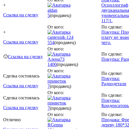
+
Осциллограф
aldan
двухканальн
Ссылка на сделку
5
(продавец)
универсальны
117/1.
От кого:
По сделке:
+
Покупка: Пр
cantexnik-124
плату не знаю
Ссылка на сделку
554
(продавец)
чего.
От кого:
По сделке:
🙂
Ссылка на сделку
Алена73
Покупка: Рац
1400
(продавец)
От кого:
По сделке:
Сделка состоялась
Покупка:
пpиветик
Радиодетали
Ссылка на сделку
7
(продавец)
От кого:
По сделке:
Сделка состоялась
Покупка:
пpиветик
Конденсатор
Ссылка на сделку
7
(продавец)
От кого:
По сделке:
Отлично
Продажа: Фре
RGenna
дереву 180*3