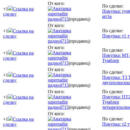
От кого:
По сделке:
+1
Ссылка на
Покупка: тум
superradist
сделку
мт1в
радио
4715
(продавец)
От кого:
По сделке:
+1
Ссылка на
superradist
Покупка: т1 
сделку
радио
4715
(продавец)
От кого:
По сделке:
+1
Ссылка на
Покупка: МТ
superradist
сделку
Тумблер
радио
4715
(продавец)
От кого:
По сделке:
+1
Ссылка на
Покупка: Т3 
superradist
сделку
двухполюсны
радио
4715
(продавец)
От кого:
По сделке:
Покупка: ПТ
+1
Ссылка на
superradist
Тумблер
сделку
радио
4715
(продавец)
четырехполю
От кого:
По сделке:
+1
Ссылка на
superradist
Покупка: т2 
сделку
радио
4715
(продавец)