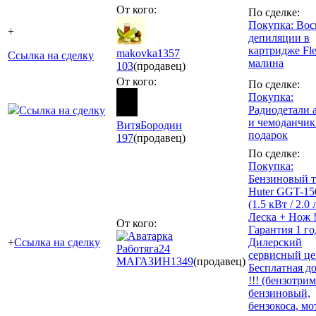
От кого:
По сделке:
Покупка: Вос
+
депиляции в
картридже Fle
makovka1357
Ссылка на сделку
малина
103
(продавец)
От кого:
По сделке:
Покупка:
Радиодетали 
Ссылка на сделку
и чемоданчик
ВитяБородин
подарок
197
(продавец)
По сделке:
Покупка:
Бензиновый 
Huter GGT-1
(1.5 кВт / 2.0 л
Леска + Нож !
От кого:
Гарантия 1 год
+
Ссылка на сделку
Дилерский
Работяга24
сервисный цен
МАГАЗИН
1349
(продавец)
Бесплатная д
!!! (бензотри
бензиновый,
бензокоса, мо