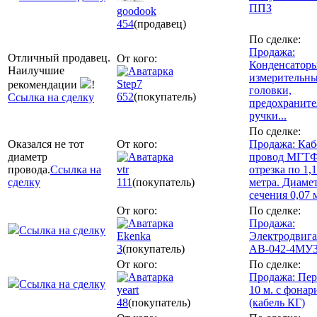
ППЗ
goodook
454
(продавец)
По сделке:
Продажа:
Отличный продавец.
От кого:
Конденсаторы
Наилучшие
измерительн
Step7
рекомендации
!
головки,
652
(покупатель)
Ссылка на сделку
предохраните
ручки...
По сделке:
Оказался не тот
От кого:
Продажа: Каб
диаметр
провод МГТФ
провода.
Ссылка на
vtr
отрезка по 1,
сделку
111
(покупатель)
метра. Диаме
сечения 0,07 
От кого:
По сделке:
Продажа:
Ссылка на сделку
Ekenka
Электродвига
3
(покупатель)
АВ-042-4МУ
От кого:
По сделке:
Продажа: Пер
Ссылка на сделку
yeart
10 м. с фонар
48
(покупатель)
(кабель КГ)