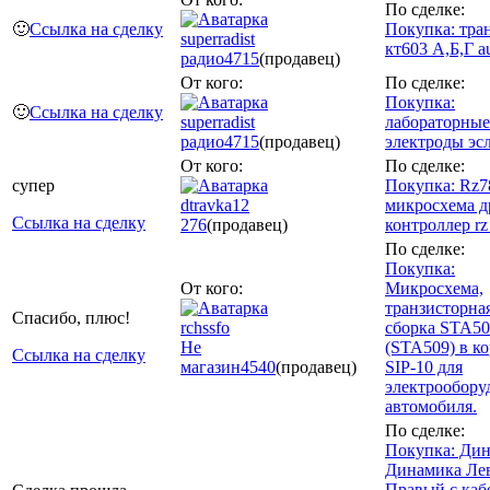
По сделке:
🙂
Ссылка на сделку
Покупка: тра
superradist
кт603 А,Б,Г au
радио
4715
(продавец)
От кого:
По сделке:
Покупка:
🙂
Ссылка на сделку
superradist
лабораторные
радио
4715
(продавец)
электроды эс
От кого:
По сделке:
супер
Покупка: Rz7
dtravka12
микросхема д
Ссылка на сделку
276
(продавец)
контроллер rz
По сделке:
Покупка:
От кого:
Микросхема,
транзисторна
Спасибо, плюс!
rchssfo
сборка STA5
Не
(STA509) в к
Ссылка на сделку
магазин
4540
(продавец)
SIP-10 для
электрообору
автомобиля.
По сделке:
Покупка: Дин
Динамика Ле
Правый с каб