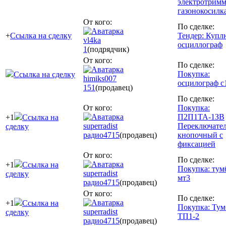
электротримм
газонокосилк
От кого:
По сделке:
+
Ссылка на сделку
Тендер: Купл
vl4ka
осциллограф
1
(подрядчик)
От кого:
По сделке:
Покупка:
Ссылка на сделку
himiks007
осцилограф с
151
(продавец)
По сделке:
От кого:
Покупка:
П2П1ТА-1ЗВ
+1
Ссылка на
superradist
Переключате
сделку
радио
4715
(продавец)
кнопочный с
фиксацией
От кого:
По сделке:
+1
Ссылка на
Покупка: тум
superradist
сделку
мт3
радио
4715
(продавец)
От кого:
По сделке:
+1
Ссылка на
Покупка: Тум
superradist
сделку
ТП1-2
радио
4715
(продавец)