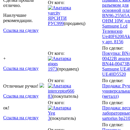
Сделка прошла
От кого:
разъемом для
отлично.
основной пла
yarcity
Наилучшие
BN96-25565A
ЯРСИТИ
рекомендации.
OHM 10W дл
РУС
999
(продавец)
Samsung Lcd
Ссылка на сделку
Телевизор
Ue40F6200Ak 
у арт. 8156
По сделке:
От кого:
Покупка: BN4
+
00422B анало
giggs
BN44-00473B
Ссылка на сделку
1973
(продавец)
Samsung UE4
UE40D5520
От кого:
По сделке:
Продажа: Руч
Отличные ручки!
interceptor666
универсальна
Ссылка на сделку
83
(покупатель)
(металл)
От кого:
По сделке:
ок!
Продажа: вес
Yeg
лабораторные
Ссылка на сделку
3
(покупатель)
sartorius bp210
По сделке:
От кого:
Покупка: