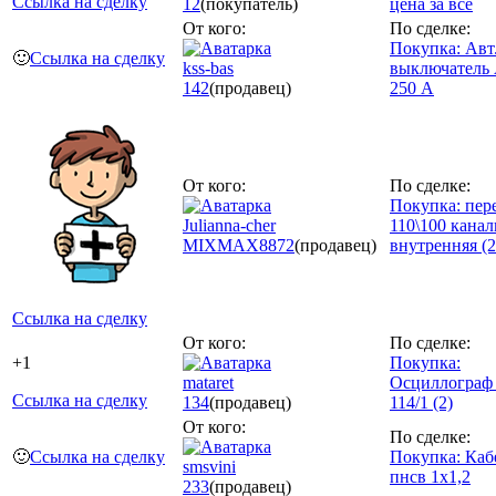
Ссылка на сделку
12
(покупатель)
цена за все
От кого:
По сделке:
Покупка: Авт
🙂
Ссылка на сделку
kss-bas
выключатель 
142
(продавец)
250 А
От кого:
По сделке:
Покупка: пер
Julianna-cher
110\100 кана
MIXMAX
8872
(продавец)
внутренняя (2
Ссылка на сделку
От кого:
По сделке:
+1
Покупка:
mataret
Осциллограф
Ссылка на сделку
134
(продавец)
114/1 (2)
От кого:
По сделке:
🙂
Ссылка на сделку
Покупка: Каб
smsvini
пнсв 1х1,2
233
(продавец)