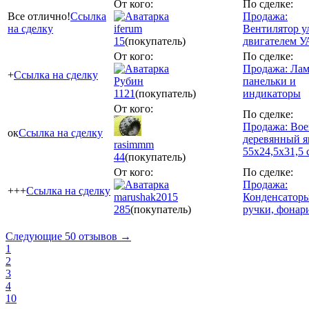
От кого:
По сделке:
Все отлично!
Ссылка
Продажа:
на сделку
iferum
Вентилятор у
15
(покупатель)
двигателем У
От кого:
По сделке:
Продажа: Ла
+
Ссылка на сделку
Рубин
панельки и
1121
(покупатель)
индикаторы
От кого:
По сделке:
Продажа: Во
ок
Ссылка на сделку
деревянный 
rasimmm
55х24,5х31,5 
44
(покупатель)
От кого:
По сделке:
Продажа:
+++
Ссылка на сделку
marushak2015
Конденсаторы
285
(покупатель)
ручки, фонари
Следующие 50 отзывов →
1
2
3
4
10