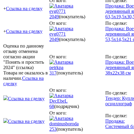
От кого:
По сделке:
Продажа: Во
+
Ссылка на сделку
evg0771
деревянный 
2049
(покупатель)
63,5х19,5х30,
От кого:
По сделке:
Продажа: Во
+
Ссылка на сделку
evg0771
деревянный 
2049
(покупатель)
53,5х14,5х21 
Оценка по данному
отзыву отменена
согласно акции
От кого:
По сделке:
"Понять и простить
Продажа: Во
2024" (ссылка)
petrkpa
деревянный 
Товара не оказалось в
317
(покупатель)
38х22х38 см
наличии.
Ссылка на
сделку
От кого:
По сделке:
Тендер: Купл
Ссылка на сделку
DecEbeL
осциллограф
68
(подрядчик)
От кого:
По сделке:
Продажа:
Ссылка на сделку
dominusboroda
Системный б
253
(покупатель)