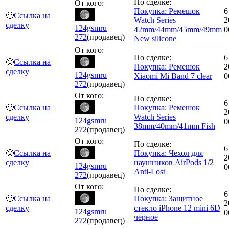
По сделке:
От кого:
Покупка: Ремешок
6
🙂
Ссылка на
Watch Series
2
сделку
124gsmru
42mm/44mm/45mm/49mm
0
272
(продавец)
New silicone
От кого:
По сделке:
6
🙂
Ссылка на
Покупка: Ремешок
2
сделку
124gsmru
Xiaomi Mi Band 7 clear
0
272
(продавец)
От кого:
По сделке:
6
🙂
Ссылка на
Покупка: Ремешок
2
сделку
Watch Series
124gsmru
0
38mm/40mm/41mm Fish
272
(продавец)
От кого:
По сделке:
6
🙂
Ссылка на
Покупка: Чехол для
2
сделку
наушников AirPods 1/2
124gsmru
0
Anti-Lost
272
(продавец)
От кого:
По сделке:
6
🙂
Ссылка на
Покупка: Защитное
2
сделку
стекло iPhone 12 mini 6D
124gsmru
0
черное
272
(продавец)