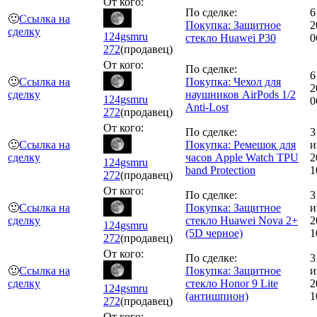
От кого:
По сделке:
6
🙂
Ссылка на
Покупка: Защитное
2
сделку
124gsmru
стекло Huawei P30
0
272
(продавец)
От кого:
По сделке:
6
🙂
Ссылка на
Покупка: Чехол для
2
сделку
наушников AirPods 1/2
124gsmru
0
Anti-Lost
272
(продавец)
От кого:
По сделке:
3
🙂
Ссылка на
Покупка: Ремешок для
и
сделку
часов Apple Watch TPU
2
124gsmru
band Protection
1
272
(продавец)
От кого:
По сделке:
3
🙂
Ссылка на
Покупка: Защитное
и
сделку
стекло Huawei Nova 2+
2
124gsmru
(5D черное)
1
272
(продавец)
От кого:
По сделке:
3
🙂
Ссылка на
Покупка: Защитное
и
сделку
стекло Honor 9 Lite
2
124gsmru
(антишпион)
1
272
(продавец)
От кого: