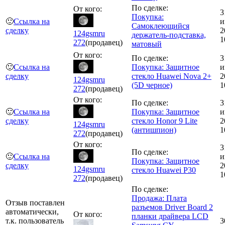
По сделке:
От кого:
3
Покупка:
🙂
Ссылка на
и
Самоклеющийся
сделку
2
124gsmru
держатель-подставка,
1
272
(продавец)
матовый
От кого:
По сделке:
3
🙂
Ссылка на
Покупка: Защитное
и
сделку
стекло Huawei Nova 2+
2
124gsmru
(5D черное)
1
272
(продавец)
От кого:
По сделке:
3
🙂
Ссылка на
Покупка: Защитное
и
сделку
стекло Honor 9 Lite
2
124gsmru
(антишпион)
1
272
(продавец)
От кого:
3
По сделке:
🙂
Ссылка на
и
Покупка: Защитное
сделку
2
124gsmru
стекло Huawei P30
1
272
(продавец)
По сделке:
Продажа: Плата
Отзыв поставлен
разъемов Driver Board 2
автоматически,
От кого:
планки драйвера LCD
т.к. пользователь
3