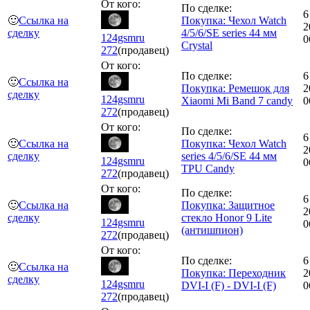
От кого:
По сделке:
6
🙂
Ссылка на
Покупка: Чехол Watch
2
сделку
4/5/6/SE series 44 мм
124gsmru
0
Crystal
272
(продавец)
От кого:
По сделке:
6
🙂
Ссылка на
Покупка: Ремешок для
2
сделку
124gsmru
Xiaomi Mi Band 7 candy
0
272
(продавец)
От кого:
По сделке:
6
🙂
Ссылка на
Покупка: Чехол Watch
2
сделку
series 4/5/6/SE 44 мм
124gsmru
0
TPU Candy
272
(продавец)
От кого:
По сделке:
6
🙂
Ссылка на
Покупка: Защитное
2
сделку
стекло Honor 9 Lite
124gsmru
0
(антишпион)
272
(продавец)
От кого:
По сделке:
6
🙂
Ссылка на
Покупка: Переходник
2
сделку
124gsmru
DVI-I (F) - DVI-I (F)
0
272
(продавец)