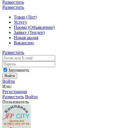
Разместить
Разместить
Товар (Лот)
Услугу
Промо (Объявление)
Заявку (Тендер)
Новая акция
Вакансию
Разместить
Запомнить
Войти
Войти
Или:
Регистрация
Разместить
Войти
Пользователь