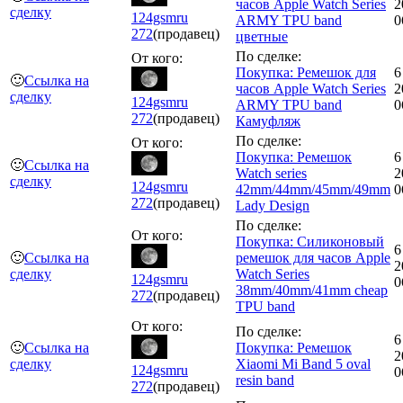
часов Apple Watch Series
2
сделку
124gsmru
ARMY TPU band
0
272
(продавец)
цветные
По сделке:
От кого:
Покупка: Ремешок для
6
🙂
Ссылка на
часов Apple Watch Series
2
сделку
124gsmru
ARMY TPU band
0
272
(продавец)
Камуфляж
По сделке:
От кого:
Покупка: Ремешок
6
🙂
Ссылка на
Watch series
2
сделку
124gsmru
42mm/44mm/45mm/49mm
0
272
(продавец)
Lady Design
По сделке:
От кого:
Покупка: Силиконовый
6
🙂
Ссылка на
ремешок для часов Apple
2
сделку
Watch Series
124gsmru
0
38mm/40mm/41mm cheap
272
(продавец)
TPU band
От кого:
По сделке:
6
🙂
Ссылка на
Покупка: Ремешок
2
сделку
Xiaomi Mi Band 5 oval
124gsmru
0
resin band
272
(продавец)