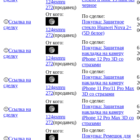
124gsmru
0
черное
272
(продавец)
От кого:
По сделке:
6
🙂
Ссылка на
Покупка: Защитное
2
сделку
стекло Huawei Nova 2+
124gsmru
0
(5D белое)
272
(продавец)
По сделке:
От кого:
Покупка: Защитная
6
🙂
Ссылка на
накладка на камеру
2
сделку
124gsmru
iPhone 12 Pro 3D со
0
272
(продавец)
стразами
По сделке:
От кого:
Покупка: Защитная
6
🙂
Ссылка на
накладка на камеру
2
сделку
124gsmru
iPhone 11 Pro/11 Pro Max
0
272
(продавец)
3D со стразами
По сделке:
От кого:
Покупка: Защитная
6
🙂
Ссылка на
накладка на камеру
2
сделку
124gsmru
iPhone 12 Pro Max 3D со
0
272
(продавец)
стразами
По сделке:
От кого:
Покупка: Ремешок для
6
🙂
Ссылка на