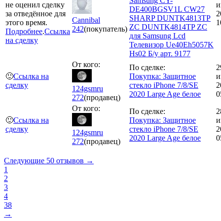
Samsung CY-
не оценил сделку
и
DE400BGSV1L CW27
за отведённое для
2
SHARP DUNTK4813TP
Cannibal
этого время.
1
ZC DUNTK4814TP ZC
242
(покупатель)
Подробнее
.
Ссылка
для Samsung Lcd
на сделку
Телевизор Ue40Eh5057K
Hs02 Б/у арт. 9177
От кого:
По сделке:
2
🙂
Ссылка на
Покупка: Защитное
и
сделку
стекло iPhone 7/8/SE
2
124gsmru
2020 Large Age белое
0
272
(продавец)
От кого:
По сделке:
2
🙂
Ссылка на
Покупка: Защитное
и
сделку
стекло iPhone 7/8/SE
2
124gsmru
2020 Large Age белое
0
272
(продавец)
Следующие 50 отзывов →
1
2
3
4
38
→