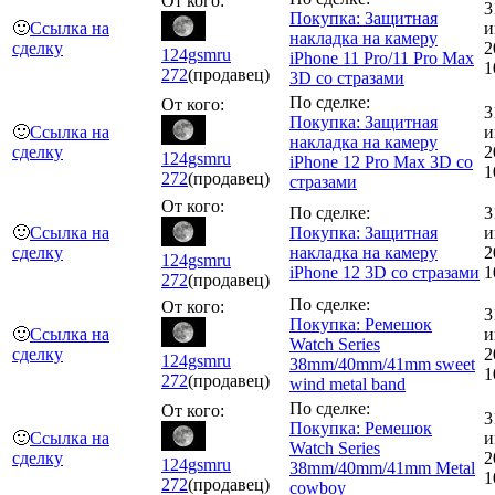
От кого:
3
Покупка: Защитная
🙂
Ссылка на
и
накладка на камеру
сделку
2
124gsmru
iPhone 11 Pro/11 Pro Max
1
272
(продавец)
3D со стразами
По сделке:
От кого:
3
Покупка: Защитная
🙂
Ссылка на
и
накладка на камеру
сделку
2
124gsmru
iPhone 12 Pro Max 3D со
1
272
(продавец)
стразами
От кого:
По сделке:
3
🙂
Ссылка на
Покупка: Защитная
и
сделку
накладка на камеру
2
124gsmru
iPhone 12 3D со стразами
1
272
(продавец)
По сделке:
От кого:
3
Покупка: Ремешок
🙂
Ссылка на
и
Watch Series
сделку
2
124gsmru
38mm/40mm/41mm sweet
1
272
(продавец)
wind metal band
По сделке:
От кого:
3
Покупка: Ремешок
🙂
Ссылка на
и
Watch Series
сделку
2
124gsmru
38mm/40mm/41mm Metal
1
272
(продавец)
cowboy