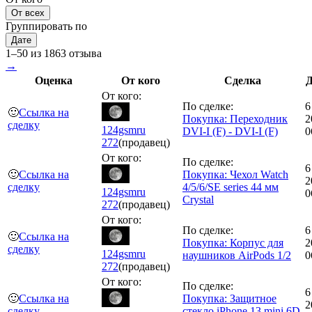
От всех
Группировать по
Дате
1–50 из 1863 отзыва
→
Оценка
От кого
Сделка
Д
От кого:
По сделке:
6
🙂
Ссылка на
Покупка: Переходник
2
сделку
124gsmru
DVI-I (F) - DVI-I (F)
0
272
(продавец)
От кого:
По сделке:
6
🙂
Ссылка на
Покупка: Чехол Watch
2
сделку
4/5/6/SE series 44 мм
124gsmru
0
Crystal
272
(продавец)
От кого:
По сделке:
6
🙂
Ссылка на
Покупка: Корпус для
2
сделку
124gsmru
наушников AirPods 1/2
0
272
(продавец)
От кого:
По сделке:
6
🙂
Ссылка на
Покупка: Защитное
2
сделку
стекло iPhone 13 mini 6D