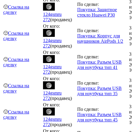
3
По сделке:
🙂
Ссылка на
и
Покупка: Защитное
сделку
2
124gsmru
стекло Huawei P30
1
272
(продавец)
От кого:
3
По сделке:
🙂
Ссылка на
и
Покупка: Корпус для
сделку
2
124gsmru
наушников AirPods 1/2
1
272
(продавец)
От кого:
3
По сделке:
🙂
Ссылка на
и
Покупка: Разъем USB
сделку
2
124gsmru
для ноутбука тип 41
1
272
(продавец)
От кого:
3
По сделке:
🙂
Ссылка на
и
Покупка: Разъем USB
сделку
2
124gsmru
для ноутбука тип 35
1
272
(продавец)
От кого:
3
По сделке:
🙂
Ссылка на
и
Покупка: Разъем USB
сделку
2
124gsmru
для ноутбука тип 45
1
272
(продавец)
От кого: