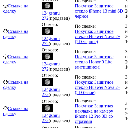
По сделке:
3
🙂
Ссылка на
Покупка: Защитное
и
сделку
стекло iPhone 13 mini 6D
2
124gsmru
черное
1
272
(продавец)
От кого:
По сделке:
3
🙂
Ссылка на
Покупка: Защитное
и
сделку
стекло Huawei Nova 2+
2
124gsmru
(5D черное)
1
272
(продавец)
От кого:
По сделке:
3
🙂
Ссылка на
Покупка: Защитное
и
сделку
стекло Honor 9 Lite
2
124gsmru
(антишпион)
1
272
(продавец)
От кого:
По сделке:
3
🙂
Ссылка на
Покупка: Защитное
и
сделку
стекло Huawei Nova 2+
2
124gsmru
(5D белое)
1
272
(продавец)
По сделке:
От кого:
3
Покупка: Защитная
🙂
Ссылка на
и
накладка на камеру
сделку
2
124gsmru
iPhone 12 Pro 3D со
1
272
(продавец)
стразами
По сделке: