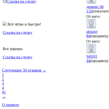
🙂
Ссылка на сделку
димонс 66
132
(покупате
От кого:
Всё чётко и быстро!
alozavr
Ссылка на сделку
84
(продавец)
От кого:
Всё хорошо.
Si0101
Ссылка на сделку
44
(продавец)
Следующие 50 отзывов →
1
2
3
4
41
→
О проекте