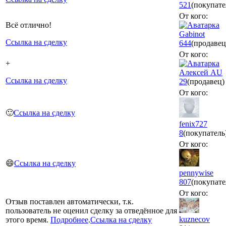
521
(покупате
От кого:
Всё отлично!
Gabinot
Ссылка на сделку
644
(продавец
От кого:
+
Алексей АU
Ссылка на сделку
29
(продавец)
От кого:
🙂
Ссылка на сделку
fenix727
8
(покупатель
От кого:
😄
Ссылка на сделку
pennywise
807
(покупате
От кого:
Отзыв поставлен автоматически, т.к.
пользователь не оценил сделку за отведённое для
kuznecov
этого время.
Подробнее
.
Ссылка на сделку