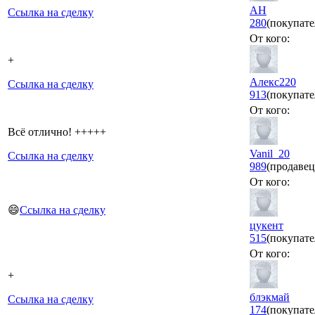
AH
Ссылка на сделку
280
(покупате
От кого:
+
Алекс220
Ссылка на сделку
913
(покупате
От кого:
Всё отлично! +++++
Vanil_20
Ссылка на сделку
989
(продавец
От кого:
😄
Ссылка на сделку
цукент
515
(покупате
От кого:
+
блэкмай
Ссылка на сделку
174
(покупате