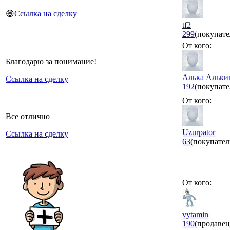
😄
Ссылка на сделку
tf2
299
(покупате
От кого:
Благодарю за понимание!
Алька Альки
Ссылка на сделку
192
(покупате
От кого:
Все отлично
Uzurpator
Ссылка на сделку
63
(покупател
От кого:
vytamin
190
(продавец