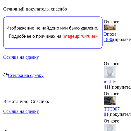
Отличный покупатель, спасибо
От кого:
Эпоха
1886
(продаве
Ссылка на сделку
От кого:
🙂
Ссылка на сделку
mishic
411
(покупате
От кого:
Всё отлично. Спасибо.
ТТТ007
Ссылка на сделку
81
(покупател
От кого: