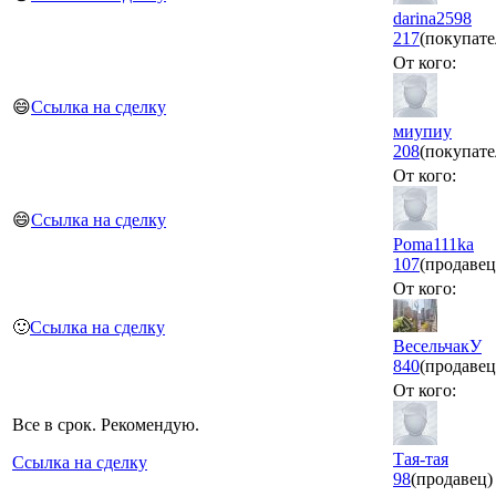
darina2598
217
(покупате
От кого:
😄
Ссылка на сделку
миупиу
208
(покупате
От кого:
😄
Ссылка на сделку
Poma111ka
107
(продавец
От кого:
🙂
Ссылка на сделку
ВесельчакУ
840
(продавец
От кого:
Все в срок. Рекомендую.
Тая-тая
Ссылка на сделку
98
(продавец)