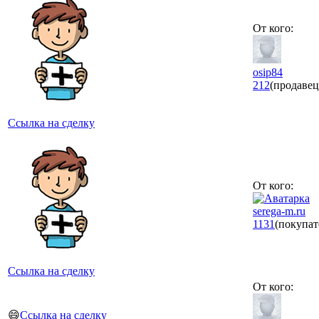
От кого:
osip84
212
(продавец
Ссылка на сделку
От кого:
serega-m.ru
1131
(покупат
Ссылка на сделку
От кого:
😄
Ссылка на сделку