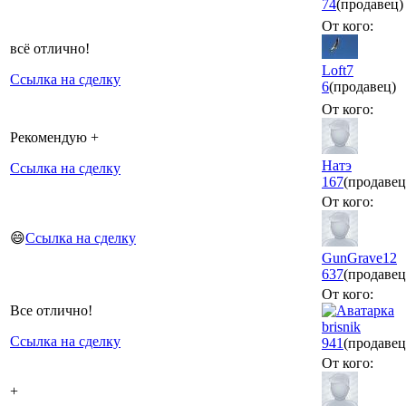
74
(продавец)
От кого:
всё отлично!
Loft7
Ссылка на сделку
6
(продавец)
От кого:
Рекомендую +
Натэ
Ссылка на сделку
167
(продавец
От кого:
😄
Ссылка на сделку
GunGrave12
637
(продавец
От кого:
Все отлично!
brisnik
Ссылка на сделку
941
(продавец
От кого:
+