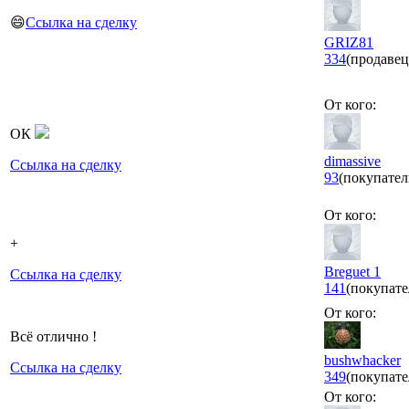
😄
Ссылка на сделку
GRIZ81
334
(продавец
От кого:
ОК
dimassive
Ссылка на сделку
93
(покупател
От кого:
+
Breguet 1
Ссылка на сделку
141
(покупате
От кого:
Всё отлично !
bushwhacker
Ссылка на сделку
349
(покупате
От кого: