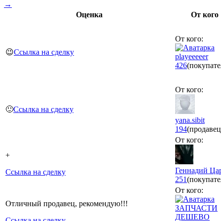
→
Оценка
От кого
От кого:
😉
Ссылка на сделку
playeeeeer
426
(покупате
От кого:
🙂
Ссылка на сделку
yana.sibit
194
(продавец
От кого:
+
Геннадий Ца
Ссылка на сделку
251
(покупате
От кого:
Отличный продавец, рекомендую!!!
ЗАПЧАСТИ
ДЕШЕВО
Ссылка на сделку