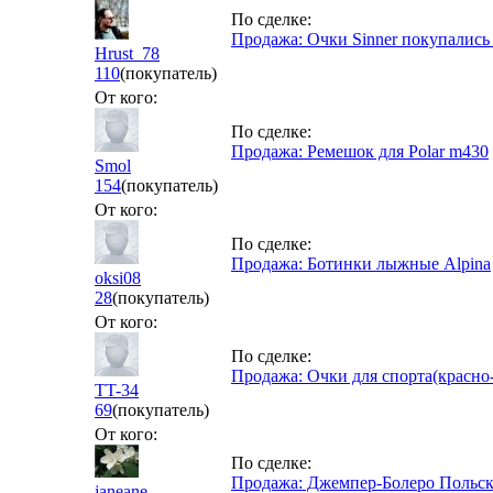
По сделке:
Продажа: Очки Sinner покупались
Hrust_78
110
(покупатель)
От кого:
По сделке:
Продажа: Ремешок для Polar m430
Smol
154
(покупатель)
От кого:
По сделке:
Продажа: Ботинки лыжные Alpina
oksi08
28
(покупатель)
От кого:
По сделке:
Продажа: Очки для спорта(красно-
TT-34
69
(покупатель)
От кого:
По сделке:
Продажа: Джемпер-Болеро Польс
janeane