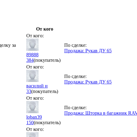
От кого
От кого:
делку за
По сделке:
Продажа: Рукав ДУ 65
89888
384
(покупатель)
От кого:
По сделке:
Продажа: Рукав ДУ 65
василий н
33
(покупатель)
От кого:
По сделке:
Продажа: Шторка в багажник RAV
loban39
150
(покупатель)
От кого: