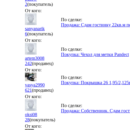
2
(покупатель)
От кого:
По сделке:
Продажа: Сдам гостинку 22кв.м п
sanyanarik
6
(покупатель)
От кого:
По сделке:
Покупка: Чехол для метки Pandect
artem3008
242
(продавец)
От кого:
По сделке:
Покупка: Покрышка 26 1,95/2,125
vasya2990
621
(продавец)
От кого:
По сделке:
Продажа: Собственник. Сдам гост
oksi08
28
(покупатель)
От кого: