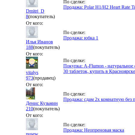
По сделке:
Продажа: Polar H1/H2 Heart Rate Tr
Dmitri_D
8
(покупатель)
От кого:
По сделке:
Продажа: юбка 1
Илья Иванов
188
(покупатель)
От кого:
По сделке:
Покупка: A-Flumon - натуральное
30 таблеток, купить в Красноярск
vitalys
973
(продавец)
От кого:
По сделке:
Продажа: сдам 2х комнатную без 
Денис Кузьмин
210
(покупатель)
От кого:
По сделке:
Продажа: Неопреновая маска
pusew