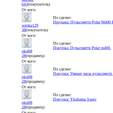
643
(покупатель)
От кого:
По сделке:
Продажа: Пульсометр Polar M400 
soroka129
38
(покупатель)
От кого:
По сделке:
Покупка: Пульсометр Polar m400.
oksi08
28
(продавец)
От кого:
По сделке:
Покупка: Умные часы пульсометр
oksi08
28
(продавец)
От кого:
По сделке:
Покупка: Ykohama Aspec
oksi08
28
(продавец)
От кого: