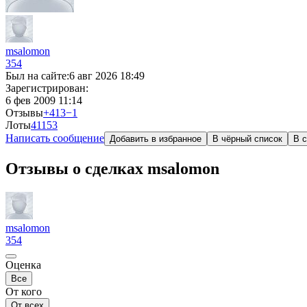
msalomon
354
Был на сайте:
6 авг 2026 18:49
Зарегистрирован:
6 фев 2009 11:14
Отзывы
+413
−1
Лоты
41
153
Написать сообщение
Добавить в избранное
В чёрный список
В с
Отзывы о сделках msalomon
msalomon
354
Оценка
Все
От кого
От всех