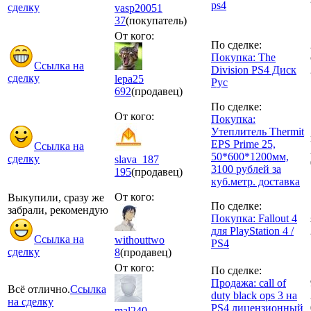
ps4
сделку
vasp20051
37
(покупатель)
От кого:
По сделке:
Покупка: The
Ссылка на
Division PS4 Диск
сделку
lepa25
Рус
692
(продавец)
По сделке:
От кого:
Покупка:
Утеплитель Thermit
EPS Prime 25,
Ссылка на
50*600*1200мм,
сделку
slava_187
3100 рублей за
195
(продавец)
куб.метр. доставка
От кого:
Выкупили, сразу же
По сделке:
забрали, рекомендую
Покупка: Fallout 4
для PlayStation 4 /
Ссылка на
withouttwo
PS4
сделку
8
(продавец)
От кого:
По сделке:
Продажа: call of
Всё отлично.
Ссылка
duty black ops 3 на
на сделку
PS4 лицензионный
mal240