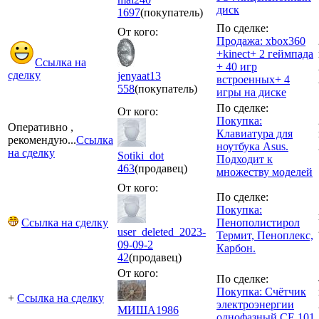
диск
1697
(покупатель)
По сделке:
От кого:
Продажа: xbox360
+kinect+ 2 геймпада
Ссылка на
+ 40 игр
сделку
jenyaat13
встроенных+ 4
558
(покупатель)
игры на диске
По сделке:
От кого:
Покупка:
Оперативно ,
Клавиатура для
рекомендую...
Ссылка
ноутбука Asus.
на сделку
Sotiki_dot
Подходит к
463
(продавец)
множеству моделей
От кого:
По сделке:
Покупка:
Ссылка на сделку
Пенополистирол
user_deleted_2023-
Термит, Пеноплекс,
09-09-2
Карбон.
42
(продавец)
От кого:
По сделке:
Покупка: Счётчик
+
Ссылка на сделку
электроэнергии
МИША1986
однофазный CE 101