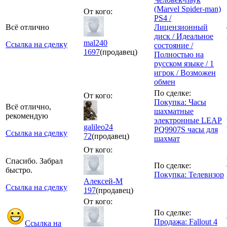
(Marvel Spider-man)
От кого:
PS4 /
Всё отлично
Лицензионный
диск / Идеальное
mal240
Ссылка на сделку
состояние /
1697
(продавец)
Полностью на
русском языке / 1
игрок / Возможен
обмен
По сделке:
От кого:
Покупка: Часы
Всё отлично,
шахматные
рекомендую
электронные LEAP
galileo24
PQ9907S часы для
Ссылка на сделку
72
(продавец)
шахмат
От кого:
Спасибо. Забрал
По сделке:
быстро.
Покупка: Телевизор
Алексей-М
Ссылка на сделку
197
(продавец)
От кого:
По сделке:
Продажа: Fallout 4
Ссылка на