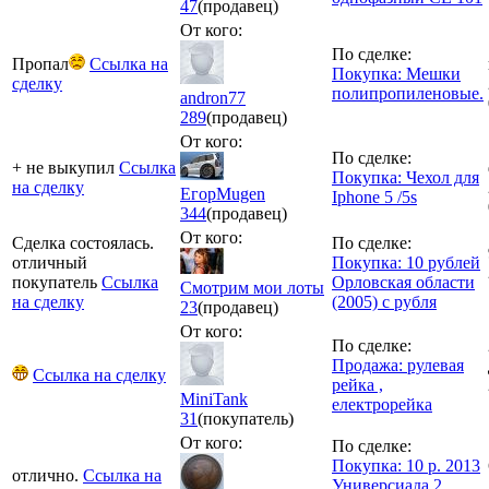
47
(продавец)
От кого:
По сделке:
Пропал
Ссылка на
Покупка: Мешки
сделку
полипропиленовые.
andron77
289
(продавец)
От кого:
По сделке:
+ не выкупил
Ссылка
Покупка: Чехол для
на сделку
ЕгорMugen
Iphone 5 /5s
344
(продавец)
От кого:
Сделка состоялась.
По сделке:
отличный
Покупка: 10 рублей
покупатель
Ссылка
Орловская области
Смотрим мои лоты
на сделку
(2005) с рубля
23
(продавец)
От кого:
По сделке:
Продажа: рулевая
Ссылка на сделку
рейка ,
MiniTank
електрорейка
31
(покупатель)
От кого:
По сделке:
Покупка: 10 р. 2013
отлично.
Ссылка на
Универсиада 2