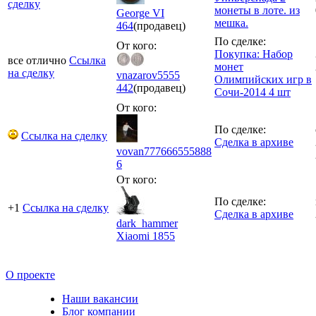
сделку
монеты в лоте. из
George VI
мешка.
464
(продавец)
По сделке:
От кого:
Покупка: Набор
все отлично
Ссылка
монет
на сделку
vnazarov5555
Олимпийских игр в
442
(продавец)
Сочи-2014 4 шт
От кого:
По сделке:
Ссылка на сделку
Сделка в архиве
vovan777666555888
6
От кого:
По сделке:
+1
Ссылка на сделку
Сделка в архиве
dark_hammer
Xiaomi
1855
О проекте
Наши вакансии
Блог компании