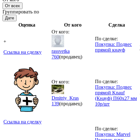
От всех
Группировать по
Дате
Оценка
От кого
Сделка
От кого:
По сделке:
+
Покупка: Подвес
прямой кнауф
rassvetka
Ссылка на сделку
760
(продавец)
По сделке:
От кого:
Покупка: Подвес
прямой Knauf
Dmitriy_Kras
(Кнауф) П60х27 мм
139
(продавец)
10р/шт
Ссылка на сделку
По сделке:
Покупка: Marvel
Человек-паук