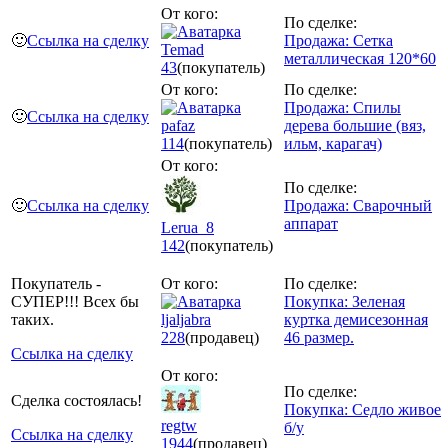
От кого:
По сделке:
🙂
Ссылка на сделку
Продажа: Сетка
Temad
металлическая 120*60
43
(покупатель)
От кого:
По сделке:
Продажа: Спилы
🙂
Ссылка на сделку
pafaz
дерева большие (вяз,
114
(покупатель)
ильм, карагач)
От кого:
По сделке:
🙂
Ссылка на сделку
Продажа: Сварочный
аппарат
Lerua_8
142
(покупатель)
Покупатель -
От кого:
По сделке:
СУПЕР!!! Всех бы
Покупка: Зеленая
таких.
ljaljabra
куртка демисезонная
228
(продавец)
46 размер.
Ссылка на сделку
От кого:
По сделке:
Сделка состоялась!
Покупка: Седло живое
regtw
б/у
Ссылка на сделку
1944
(продавец)