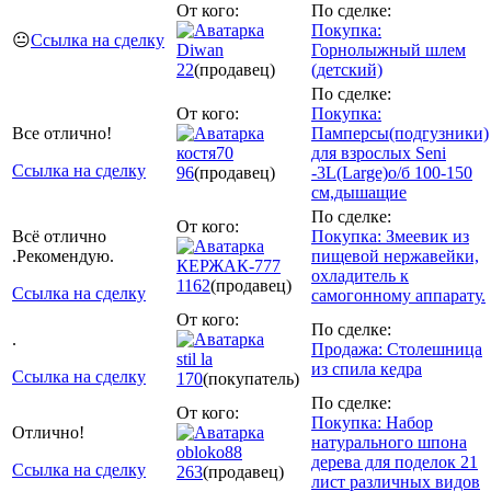
От кого:
По сделке:
Покупка:
😐
Ссылка на сделку
Diwan
Горнолыжный шлем
22
(продавец)
(детский)
По сделке:
От кого:
Покупка:
Все отлично!
Памперсы(подгузники)
костя70
для взрослых Seni
Ссылка на сделку
96
(продавец)
-3L(Large)о/б 100-150
см,дышащие
По сделке:
От кого:
Всё отлично
Покупка: Змеевик из
.Рекомендую.
пищевой нержавейки,
КЕРЖАК-777
охладитель к
1162
(продавец)
Ссылка на сделку
самогонному аппарату.
От кого:
По сделке:
.
Продажа: Столешница
stil la
из спила кедра
Ссылка на сделку
170
(покупатель)
По сделке:
От кого:
Покупка: Набор
Отлично!
натурального шпона
obloko88
дерева для поделок 21
Ссылка на сделку
263
(продавец)
лист различных видов