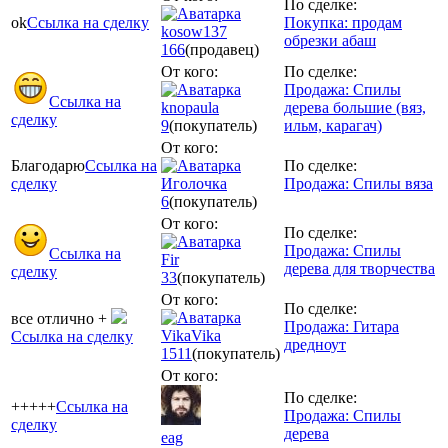
По сделке:
ok
Ссылка на сделку
Покупка: продам
kosow137
обрезки абаш
166
(продавец)
От кого:
По сделке:
Продажа: Спилы
Ссылка на
knopaula
дерева большие (вяз,
сделку
9
(покупатель)
ильм, карагач)
От кого:
Благодарю
Ссылка на
По сделке:
сделку
Иголочка
Продажа: Спилы вяза
6
(покупатель)
От кого:
По сделке:
Продажа: Спилы
Ссылка на
Fir
дерева для творчества
сделку
33
(покупатель)
От кого:
По сделке:
все отлично +
Продажа: Гитара
VikaVika
Ссылка на сделку
дредноут
1511
(покупатель)
От кого:
По сделке:
+++++
Ссылка на
Продажа: Спилы
сделку
дерева
eag