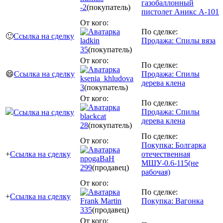
газобаллонный
-2
(покупатель)
пистолет Аникс A-101
От кого:
По сделке:
🙂
Ссылка на сделку
ladkin
Продажа: Спилы вяза
35
(покупатель)
От кого:
По сделке:
😄
Ссылка на сделку
Продажа: Спилы
ksenia_khludova
дерева клена
3
(покупатель)
От кого:
По сделке:
Продажа: Спилы
Ссылка на сделку
blackcat
дерева клена
28
(покупатель)
По сделке:
От кого:
Покупка: Болгарка
+
Ссылка на сделку
отечественная
npogaBaH
МШУ-0.6-115(не
299
(продавец)
рабочая)
От кого:
По сделке:
+
Ссылка на сделку
Frank Martin
Покупка: Вагонка
335
(продавец)
От кого: