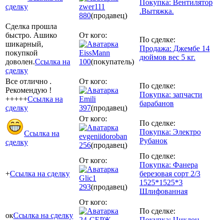
Покупка: Вентилятор
сделку
zwer111
.Вытяжка.
880
(продавец)
Сделка прошла
быстро. Ашико
От кого:
По сделке:
шикарный,
Продажа: Джембе 14
покупкой
EissMann
дюймов вес 5 кг.
доволен.
Ссылка на
100
(покупатель)
сделку
Все отлично .
От кого:
По сделке:
Рекомендую !
Покупка: запчасти
+++++
Ссылка на
Emili
барабанов
сделку
397
(продавец)
От кого:
По сделке:
Покупка: Электро
Ссылка на
evgeniidoroban
Рубанок
сделку
256
(продавец)
По сделке:
От кого:
Покупка: Фанера
+
Ссылка на сделку
березовая сорт 2/3
Glic1
1525*1525*3
293
(продавец)
Шлифованная
От кого:
По сделке:
ок
Ссылка на сделку
24-СЕРЖ
Покупка: Циклон