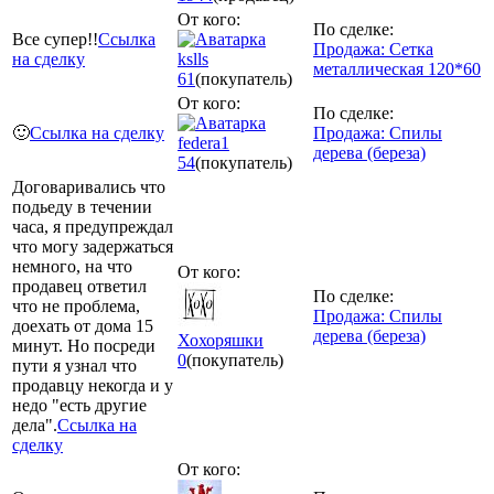
От кого:
По сделке:
Все супер!!
Ссылка
Продажа: Сетка
на сделку
kslls
металлическая 120*60
61
(покупатель)
От кого:
По сделке:
🙂
Ссылка на сделку
Продажа: Спилы
federa1
дерева (береза)
54
(покупатель)
Договаривались что
подьеду в течении
часа, я предупреждал
что могу задержаться
немного, на что
От кого:
продавец ответил
По сделке:
что не проблема,
Продажа: Спилы
доехать от дома 15
дерева (береза)
Хохоряшки
минут. Но посреди
0
(покупатель)
пути я узнал что
продавцу некогда и у
недо "есть другие
дела".
Ссылка на
сделку
От кого: