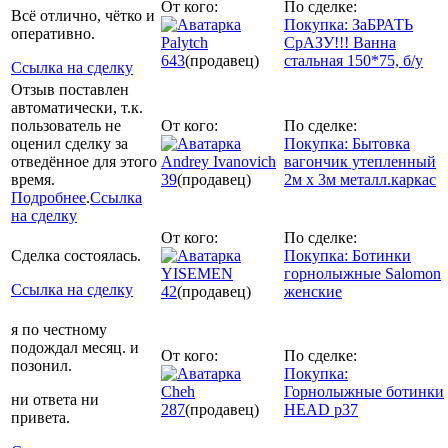
От кого:
По сделке:
Всё отлично, чётко и
Покупка: ЗаБРАТЬ
оперативно.
Palytch
СрАЗУ!!! Ванна
643
(продавец)
стальная 150*75, б/у
Ссылка на сделку
Отзыв поставлен
автоматически, т.к.
пользователь не
От кого:
По сделке:
оценил сделку за
Покупка: Бытовка
отведённое для этого
Andrey Ivanovich
вагончик утепленный
время.
39
(продавец)
2м х 3м металл.каркас
Подробнее
.
Ссылка
на сделку
От кого:
По сделке:
Сделка состоялась.
Покупка: Ботинки
YISEMEN
горнолыжные Salomon
Ссылка на сделку
42
(продавец)
женские
я по честному
подождал месяц. и
От кого:
По сделке:
позонил.
Покупка:
Cheh
Горнолыжные ботинки
ни ответа ни
287
(продавец)
HEAD р37
привета.