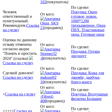
102
(покупатель)
По сделке:
Человек
Покупка: Окно
От кого:
ответственный и
готовое, новое.
пунктуальный.
1000*1200
Okna_SKS
Рекомендуем.
Ссылка
трехкамерное. Окна
21
(продавец)
на сделку
ПВХ. Пластиковые
окна. Готовые окна
Оценка по данному
отзыву отменена
От кого:
По сделке:
согласно акции
Продажа: Гитара
"Понять и простить
Stormer32
дредноут
-8
(покупатель)
2024" (ссылка)
Ссылка на сделку
От кого:
По сделке:
Сделкой доволен!
Продажа: Кожа для
Ссылка на сделку
maksun92
джембе, дарбуки,
10
(покупатель)
бонго,конго
От кого:
По сделке:
+
Ссылка на сделку
Покупка: Воздушные
-Filosof-
фильтры Большие
408
(продавец)
От кого:
По сделке:
+++++
Ссылка на