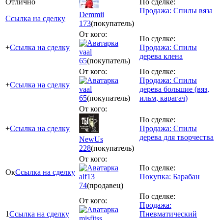
Отлично
По сделке:
Продажа: Спилы вяза
Demmii
Ссылка на сделку
173
(покупатель)
От кого:
По сделке:
+
Ссылка на сделку
Продажа: Спилы
vaal
дерева клена
65
(покупатель)
От кого:
По сделке:
Продажа: Спилы
+
Ссылка на сделку
vaal
дерева большие (вяз,
65
(покупатель)
ильм, карагач)
От кого:
По сделке:
+
Ссылка на сделку
Продажа: Спилы
дерева для творчества
NewUs
228
(покупатель)
От кого:
По сделке:
Ок
Ссылка на сделку
alf13
Покупка: Барабан
74
(продавец)
По сделке:
От кого:
Продажа:
1
Ссылка на сделку
Пневматический
misfitss