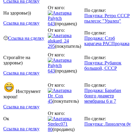
Ссылка на сделку
От кого:
По сделке:
На здоровье))
Покупка: Ретро СССР
Palytch
пылесос "Уралец"
Ссылка на сделку
643
(продавец)
От кого:
По сделке:
🙂
Ссылка на сделку
Продажа: Слэб
alukard_24
карагача РАСПродажа
295
(покупатель)
От кого:
Строгайте на
По сделке:
здоровье)
Покупка: Рубанок
Palytch
большой, СССР
643
(продавец)
Ссылка на сделку
От кого:
По сделке:
Продажа: Барабан
Инструмент
Dr_Cox
бонго диаметр
хорош!
45
(покупатель)
мембраны 6 и 7
Ссылка на сделку
От кого:
Ок
По сделке:
Strelec071
Покупка: Линолеум бу
Ссылка на сделку
80
(продавец)