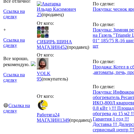
Все отлично!
По сделке:
Ильдар Касимович
Покупка: чеснок яр
Ссылка на
25
(продавец)
сделку
От кого:
По сделке:
+
Покупка: Зимняя ре
на Газель "Triangle 
Ссылка на
01" 185/75 R-16 ши
СИБИРЬ ШИНА
сделку
шт
МАГАЗИН
452
(продавец)
От кого:
Все хорошо,
По сделке:
рекомендую.
Продажа: Котел в с
,автоматы, печь, пр
VOLK
Ссылка на
95
(покупатель)
сделку
По сделке:
Покупка: Инфракр
От кого:
обогреватель Ресан
ИКО-800Л кварцев
😄
Ссылка на
0.8 кВт ) !!! Площад
сделку
обогрева до 15 м2 !!
Работяга24
Гарантия 1 год !!!
МАГАЗИН
1349
(продавец)
Доставка !!! Дилер
сервисный центр !!!