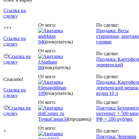
Ссылка на
сделку
От кого:
По сделке:
+++
Продажа: Весы
andrkkm
старинные, винтаж
Ссылка на
946
(покупатель)
гирями
сделку
От кого:
По сделке:
🙂
Ссылка на
Продажа: Картофел
сделку
J.Statham
деревенский
86
(покупатель)
От кого:
По сделке:
Спасибо!
Продажа: Картофел
Elenagoldman
деревенский мешок
Ссылка на
109
(покупатель)
ведра 10 л
сделку
От кого:
По сделке:
🙂
Ссылка на
Покупка: Безлимит
сделку
dotComm_ru
интернет + 500 мин
ТочкаСвязи
34
(продавец)
РФ = 200 руб/мес
От кого:
+
По сделке:
Покупка: Черемша