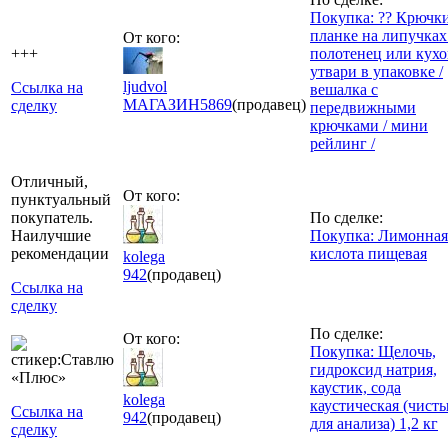
Покупка: ?? Крючки
планке на липучках
От кого:
+++
полотенец или кух
утвари в упаковке /
ljudvol
Ссылка на
вешалка с
МАГАЗИН
5869
(продавец)
сделку
передвижными
крючками / мини
рейлинг /
Отличный,
От кого:
пунктуальный
покупатель.
По сделке:
Наилучшие
Покупка: Лимонная
рекомендации
кислота пищевая
kolega
942
(продавец)
Ссылка на
сделку
По сделке:
От кого:
Покупка: Щелочь,
гидроксид натрия,
каустик, сода
kolega
каустическая (чист
Ссылка на
942
(продавец)
для анализа) 1,2 кг
сделку