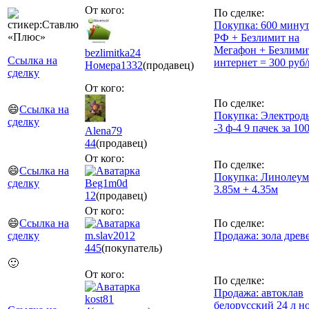
От кого:
По сделке:
Покупка: 600 минут
РФ + Безлимит на
Мегафон + Безлим
bezlimitka24
Ссылка на
интернет = 300 руб/
Номера
1332
(продавец)
сделку
От кого:
По сделке:
😄
Ссылка на
Покупка: Электрод
сделку
-3 ф-4 9 пачек за 10
Alena79
44
(продавец)
От кого:
По сделке:
😄
Ссылка на
Покупка: Линолеум
сделку
Beg1m0d
3.85м + 4.35м
12
(продавец)
От кого:
😄
Ссылка на
По сделке:
сделку
m.slav2012
Продажа: зола древ
445
(покупатель)
🙂
От кого:
По сделке:
Продажа: автоклав
kost81
белорусский 24 л н