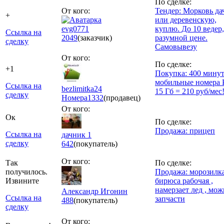
По сделке:
От кого:
Тендер: Морковь д
+
или деревенскую,
evg0771
куплю. До 10 ведер,
Ссылка на
2049
(заказчик)
разумной цене.
сделку
Самовывезу
От кого:
По сделке:
+1
Покупка: 400 минут
мобильные номера 
Ссылка на
bezlimitka24
15 Гб = 210 руб/мес
сделку
Номера
1332
(продавец)
От кого:
Ок
По сделке:
Продажа: прицеп
Ссылка на
дачник 1
сделку
642
(покупатель)
От кого:
Так
По сделке:
получилось.
Продажа: морозилк
Извините
бирюса рабочая ,
намерзает лед , мож
Александр Игонин
Ссылка на
запчасти
488
(покупатель)
сделку
От кого: