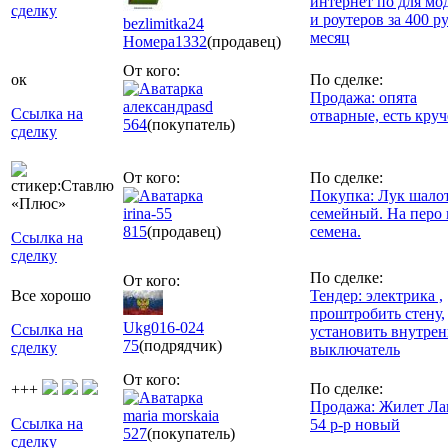
интернет по для мо
сделку
и роутеров за 400 р
bezlimitka24
месяц
Номера
1332
(продавец)
От кого:
ок
По сделке:
Продажа: опята
александрasd
Ссылка на
отварные, есть кру
564
(покупатель)
сделку
От кого:
По сделке:
Покупка: Лук шалот
irina-55
семейный. На перо 
815
(продавец)
семена.
Ссылка на
сделку
По сделке:
От кого:
Все хорошо
Тендер: электрика ,
проштробить стену,
Ukg016-024
Ссылка на
установить внутре
75
(подрядчик)
сделку
выключатель
От кого:
По сделке:
+++
Продажа: Жилет Ла
maria morskaia
Ссылка на
54 р-р новый
527
(покупатель)
сделку