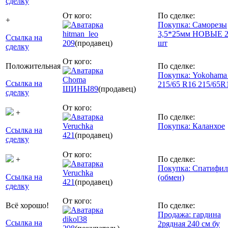
сделку
От кого:
По сделке:
+
Покупка: Саморезы
hitman_leo
3,5*25мм НОВЫЕ 2
Ссылка на
209
(продавец)
шт
сделку
От кого:
Положительная
По сделке:
Покупка: Yokohama
Choma
Ссылка на
215/65 R16 215/65R
ШИНЫ
89
(продавец)
сделку
От кого:
+
По сделке:
Veruchka
Покупка: Каланхое
Ссылка на
421
(продавец)
сделку
От кого:
По сделке:
+
Покупка: Спатифи
Veruchka
Ссылка на
(обмен)
421
(продавец)
сделку
От кого:
Всё хорошо!
По сделке:
Продажа: гардина
dikol38
Ссылка на
2рядная 240 см бу