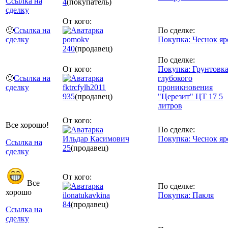
Ссылка на
4
(покупатель)
сделку
От кого:
🙂
Ссылка на
По сделке:
сделку
pomokv
Покупка: Чеснок я
240
(продавец)
По сделке:
От кого:
Покупка: Грунтовк
🙂
Ссылка на
глубокого
сделку
fktrcfylh2011
проникновения
935
(продавец)
"Церезит" ЦТ 17 5
литров
От кого:
Все хорошо!
По сделке:
Ильдар Касимович
Покупка: Чеснок я
Ссылка на
25
(продавец)
сделку
От кого:
Все
По сделке:
хорошо
ilonatukavkina
Покупка: Пакля
84
(продавец)
Ссылка на
сделку