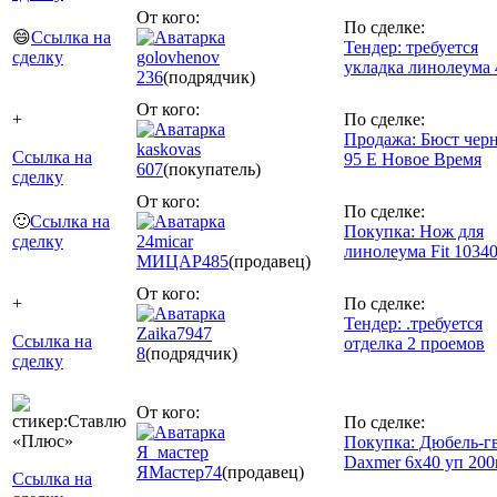
От кого:
По сделке:
😄
Ссылка на
Тендер: требуется
сделку
golovhenov
укладка линолеума 
236
(подрядчик)
От кого:
+
По сделке:
Продажа: Бюст чер
kaskovas
Ссылка на
95 E Новое Время
607
(покупатель)
сделку
От кого:
По сделке:
🙂
Ссылка на
Покупка: Нож для
сделку
24micar
линолеума Fit 1034
МИЦАР
485
(продавец)
От кого:
+
По сделке:
Тендер: .требуется
Zaika7947
Ссылка на
отделка 2 проемов
8
(подрядчик)
сделку
От кого:
По сделке:
Покупка: Дюбель-г
Я_мастер
Daxmer 6х40 уп 20
ЯМастер
74
(продавец)
Ссылка на