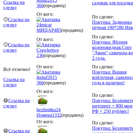
jkmuf2015
Ссылка на
садовая для посадки
366
(продавец)
сделку
От кого:
По сделке:
🙂
Ссылка на
Покупка: Задвижка
сделку
24micar
печная 190*280 Ир
МИЦАР
485
(продавец)
По сделке:
От кого:
Покупка: Яблоня
🙂
Ссылка на
колоновидная.Сорт
сделку
Crawlertwo
"Джин",саженцы,во
236
(продавец)
2 года.
От кого:
По сделке:
Всё отлично!
Покупка: Вишня
jkmuf2015
войлочная, саженец
Ссылка на
366
(продавец)
года в наличии!
сделку
От кого:
По сделке:
😄
Ссылка на
Покупка: Безлимит
сделку
интернет + 800 мин
bezlimitka24
РФ = 250 руб/мес!
Номера
1332
(продавец)
От кого:
По сделке:
Покупка: Безлимит
😄
Ссылка на