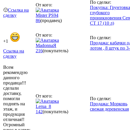
По сделке:
От кого:
Покупка: Грунтовк
🙂
Ссылка на
глубокого
сделку
Mister PS94
проникновения Cere
86
(продавец)
CT 17 (10 л)
От кого:
По сделке:
+1
Продажа: кабачки 
MadonnaЯ
лотом , 8 штук по 3-
216
(покупатель)
Ссылка на
сделку
Всем
рекомендую
данного
продавца!!!
сделали
доставку,
От кого:
помогли
По сделке:
поднять на
Продажа: Морковь
Lerua_8
этаж, и
свежая деревенская
142
(покупатель)
продукция
отличная!!
Огромный
плюс в карму