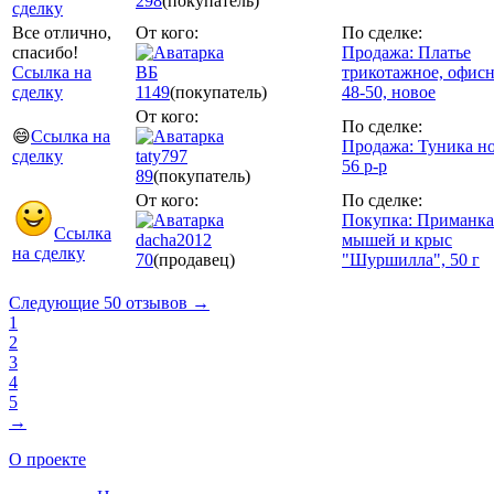
298
(покупатель)
сделку
Все отлично,
От кого:
По сделке:
спасибо!
Продажа: Платье
Ссылка на
ВБ
трикотажное, офисн
сделку
1149
(покупатель)
48-50, новое
От кого:
По сделке:
😄
Ссылка на
Продажа: Туника н
сделку
taty797
56 р-р
89
(покупатель)
От кого:
По сделке:
Покупка: Приманка
Ссылка
dacha2012
мышей и крыс
на сделку
70
(продавец)
"Шуршилла", 50 г
Следующие 50 отзывов →
1
2
3
4
5
→
О проекте