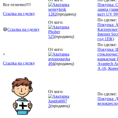
Все отлично!!!!
Покупка: 
sergeykrsk
лампа (лам
Ссылка на сделку
1282
(продавец)
ватт UV 9
По сделке:
От кого:
Покупка: 
😄
Ссылка на сделку
Касперског
Phober
Internet Sec
525
(продавец)
год 1ПК)
По сделке:
От кого:
Покупка: 
+
стеклоочис
avtopostavka
каркасная 
Ссылка на сделку
494
(продавец)
Avantech A
A-16, Коре
От кого:
По сделке:
Покупка: Д
Justdoit007
велокресло
2
(продавец)