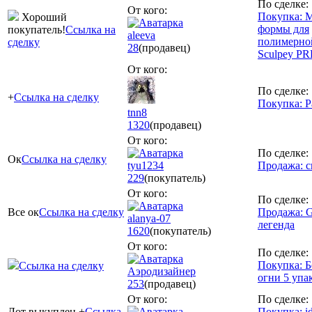
По сделке:
От кого:
Покупка: 
Хороший
формы для
покупатель!
Ссылка на
aleeva
полимерно
сделку
28
(продавец)
Sculpey P
От кого:
По сделке:
+
Ссылка на сделку
Покупка: Р
tnn8
1320
(продавец)
От кого:
По сделке:
Ок
Ссылка на сделку
tyu1234
Продажа: с
229
(покупатель)
От кого:
По сделке:
Все ок
Ссылка на сделку
Продажа: G
alanya-07
легенда
1620
(покупатель)
От кого:
По сделке:
Покупка: Б
Ссылка на сделку
Аэродизайнер
огни 5 упа
253
(продавец)
От кого:
По сделке:
Лот выкуплен +
Ссылка
Покупка: i