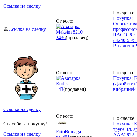
Ссылка на сделку
По сделке:
Покупка:
От кого:
Опрыскива
😄
Ссылка на сделку
профессио
Maksim 8210
RACO, 8 л 
2436
(продавец)
/ 4240-55/5
В наличии
От кого:
По сделке:
Покупка: 
Rodik
(Джойстик)
143
(продавец)
вибрацией
Ссылка на сделку
От кого:
По сделке:
Спасибо за покупку!
Покупка: К
труба 1л. ар
FotoBumaga
Ссылка на сделку
AAA2872