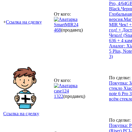
Pro, 4/64G
Black.Черн
От кого:
Глобальная
версия.Маг
+
Ссылка на сделку
SmartMIR24
MIR Чек! +
468
(продавец)
год! + Дост
Чехол! (Sn
636 + 4 кам
Аналог: Xi
5 Plus, Not
3)
По сделке:
От кого:
Покупка: 
стекло Xia
case124
note 6 Pro 
1322
(продавец)
всём стекл
Ссылка на сделку
По сделке:
Покупка: Р
(Riser) PCI