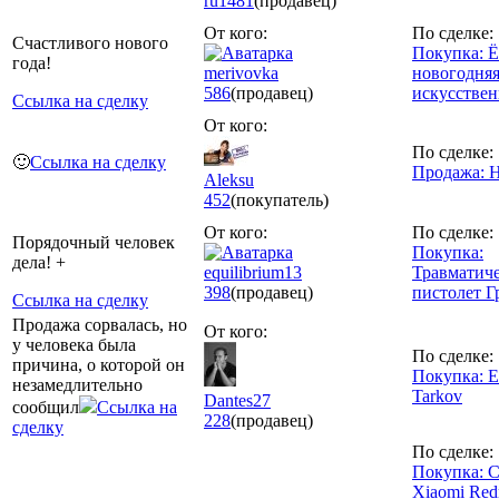
ru
1481
(продавец)
От кого:
По сделке:
Счастливого нового
Покупка: Ё
года!
merivovka
новогодняя
586
(продавец)
искусствен
Ссылка на сделку
От кого:
По сделке:
🙂
Ссылка на сделку
Продажа: 
Aleksu
452
(покупатель)
От кого:
По сделке:
Порядочный человек
Покупка:
дела! +
equilibrium13
Травматич
398
(продавец)
пистолет Г
Ссылка на сделку
Продажа сорвалась, но
От кого:
у человека была
По сделке:
причина, о которой он
Покупка: E
незамедлительно
Tarkov
Dantes27
сообщил
Ссылка на
228
(продавец)
сделку
По сделке:
Покупка: 
Xiaomi Red