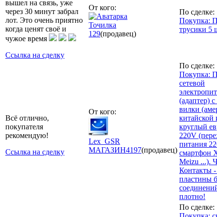
вышел на связь, уже
От кого:
через 30 минут забрал
По сделке:
лот. Это очень приятно
Покупка: 
Точилка
когда ценят своё и
трусики 5 
129
(продавец)
чужое время
Ссылка на сделку
По сделке:
Покупка: 
сетевой
электропи
(адаптер) с
вилки (аме
От кого:
Всё отлично,
китайской и
покупателя
круглый ев
рекомендую!
220V (пер
Lex_GSR
питания 22
МАГАЗИН
4197
(продавец)
Ссылка на сделку
смартфон X
Meizu ...).
Контакты -
пластины б
соединени
плотно!
По сделке:
Покупка: с