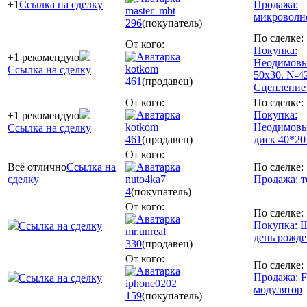
+1
Ссылка на сделку
Продажа:
master_mbt
микроволн
296
(покупатель)
По сделке:
От кого:
Покупка:
+1 рекомендую
Неодимовы
kotkom
Ссылка на сделку
50х30. N-42
461
(продавец)
Сцепление 
От кого:
По сделке:
Покупка:
+1 рекомендую
kotkom
Неодимовы
Ссылка на сделку
461
(продавец)
диск 40*20
От кого:
Всё отлично
Ссылка на
По сделке:
сделку
nuto4ka7
Продажа: т
4
(покупатель)
От кого:
По сделке:
Покупка: 
Ссылка на сделку
mr.unreal
день рожд
330
(продавец)
От кого:
По сделке:
Продажа: 
Ссылка на сделку
iphone0202
модулятор
159
(покупатель)