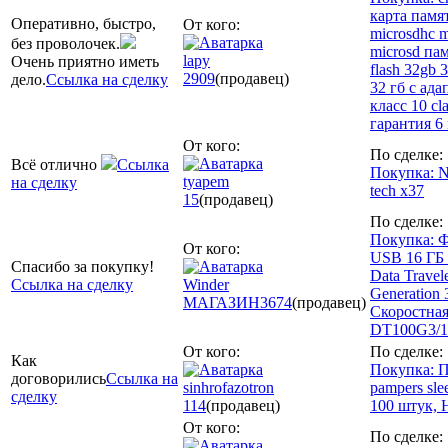
карта памя
Оперативно, быстро,
От кого:
miсrosdhc m
без проволочек.
microsd па
lapy
Очень приятно иметь
flash 32gb 
2909
(продавец)
дело.
Ссылка на сделку
32 гб с ада
класс 10 cl
гарантия 6
От кого:
По сделке:
Всё отлично
Ссылка
Покупка: N
tyapem
на сделку
tech x37
15
(продавец)
По сделке:
Покупка: 
От кого:
USB 16 ГБ 
Спасибо за покупку!
Data Travel
Ссылка на сделку
Winder
Generation
МАГАЗИН
3674
(продавец)
Скоростна
DT100G3/
От кого:
По сделке:
Как
Покупка: 
договорились
Ссылка на
sinhrofazotron
pampers sle
сделку
114
(продавец)
100 штук,
От кого:
По сделке: