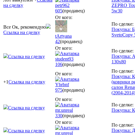
на сделку
petr962
ZEPRO Tou
605
(продавец)
5w30
От кого:
По сделке:
Все Ок, рекомендую
Покупка: Б
Ссылка на сделку
SvetoCopy 
tArtyana
42
(продавец)
От кого:
По сделке:
Покупка: 
Ссылка на сделку
student93
130х80
106
(продавец)
По сделке:
От кого:
Покупка: 
+1
Ссылка на сделку
(коврики р
Ybrbnf
салон Rena
975
(продавец)
(2004-2014
От кого:
По сделке:
Ссылка на сделку
mr.unreal
Покупка: К
330
(продавец)
От кого:
По сделке:
Покупка: Д
Ссылка на сделку
mr.unreal