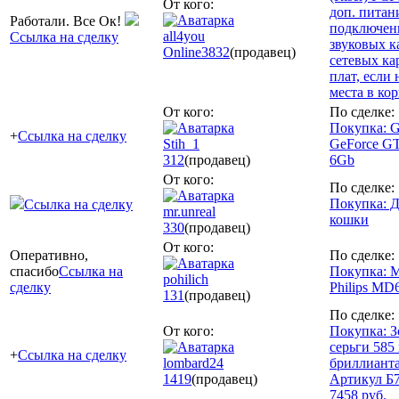
От кого:
доп. питан
Работали. Все Ок!
подключен
all4you
Ссылка на сделку
звуковых к
Online
3832
(продавец)
сетевых кар
плат, если 
места в кор
От кого:
По сделке:
Покупка: G
+
Ссылка на сделку
Stih_1
GeForce G
312
(продавец)
6Gb
От кого:
По сделке:
Покупка: 
Ссылка на сделку
mr.unreal
кошки
330
(продавец)
От кого:
Оперативно,
По сделке:
спасибо
Ссылка на
Покупка: 
pohilich
сделку
Philips MD
131
(продавец)
По сделке:
От кого:
Покупка: 
серьги 585
+
Ссылка на сделку
lombard24
бриллиант
1419
(продавец)
Артикул Б7
7458 руб.