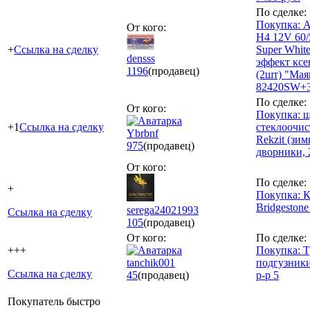
По сделке:
Покупка: 
От кого:
H4 12V 60
+
Ссылка на сделку
Super Whit
densss
эффект ксе
1196
(продавец)
(2шт) "Мая
82420SW+
По сделке:
От кого:
Покупка: щ
+1
Ссылка на сделку
стеклоочис
Ybrbnf
Rekzit (зим
975
(продавец)
дворники, 
От кого:
По сделке:
+
Покупка: К
Bridgestone
serega24021993
Ссылка на сделку
105
(продавец)
От кого:
По сделке:
+++
Покупка: Т
tanchik001
подгузники
Ссылка на сделку
45
(продавец)
р-р 5
Покупатель быстро