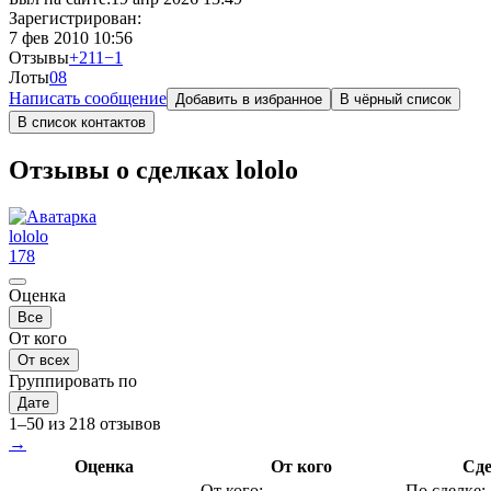
Зарегистрирован:
7 фев 2010 10:56
Отзывы
+211
−1
Лоты
0
8
Написать сообщение
Добавить в избранное
В чёрный список
В список контактов
Отзывы о сделках lololo
lololo
178
Оценка
Все
От кого
От всех
Группировать по
Дате
1–50 из 218 отзывов
→
Оценка
От кого
Сд
От кого:
По сделке: