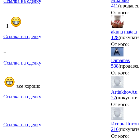
Mikhailo
Ссылка на сделку
411
(продавец
От кого:
+1
akuna matata
Ссылка на сделку
128
(покупате
От кого:
+
Dimamas
Ссылка на сделку
538
(продаве
От кого:
все хорошо
ArtiukhovAu
Ссылка на сделку
27
(покупател
От кого:
+
Игорь Потоп
Ссылка на сделку
216
(покупате
От кого: