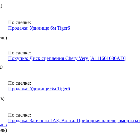
)
По сделке:
Продажа: Удилище 6м Tiger6
ль)
По сделке:
Покупка: Диск сцепления Chery Very [A111601030AD]
ц)
По сделке:
Продажа: Удилище 6м Tiger6
ь)
По сделке:
Продажа: Запчасти ГАЗ, Волга. Приборная панель, амортизат
аев
ль)