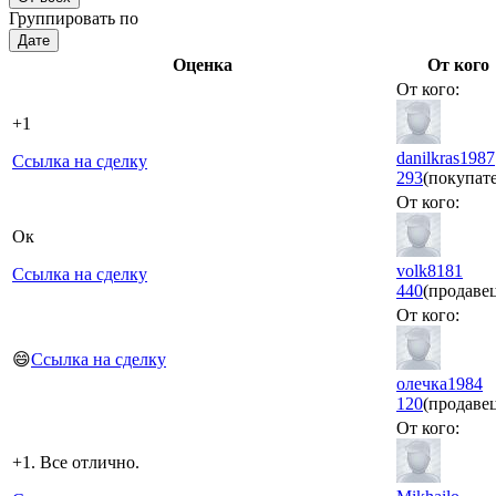
Группировать по
Дате
Оценка
От кого
От кого:
+1
danilkras1987
Ссылка на сделку
293
(покупате
От кого:
Ок
volk8181
Ссылка на сделку
440
(продаве
От кого:
😄
Ссылка на сделку
олечка1984
120
(продаве
От кого:
+1. Все отлично.