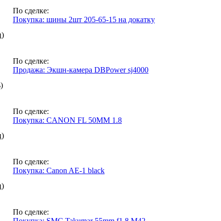
По сделке:
Покупка: шины 2шт 205-65-15 на докатку
ц)
По сделке:
Продажа: Экшн-камера DBPower sj4000
)
По сделке:
Покупка: CANON FL 50MM 1.8
ц)
По сделке:
Покупка: Canon AE-1 black
ц)
По сделке:
Покупка: SMC Takumar 55mm f1.8 M42