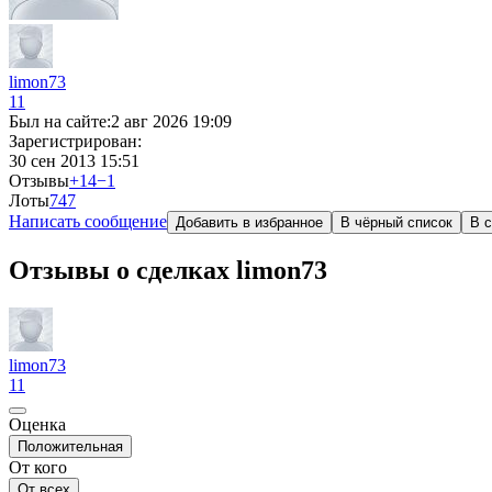
limon73
11
Был на сайте:
2 авг 2026 19:09
Зарегистрирован:
30 сен 2013 15:51
Отзывы
+14
−1
Лоты
7
47
Написать сообщение
Добавить в избранное
В чёрный список
В с
Отзывы о сделках limon73
limon73
11
Оценка
Положительная
От кого
От всех