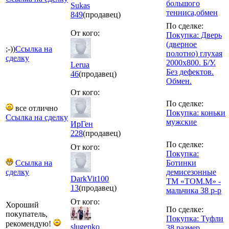
большого
Sukas
тенниса,обмен
849
(продавец)
По сделке:
От кого:
Покупка: Дверь
(дверное
;-))
Ссылка на
полотно) глухая
сделку
2000х800. Б/У.
Lerua
Без дефектов.
46
(продавец)
Обмен.
От кого:
По сделке:
все отлично
Покупка: коньки
Ссылка на сделку
мужские
ИрГен
228
(продавец)
По сделке:
От кого:
Покупка:
Ссылка на
Ботинки
сделку
демисезонные
DarkVit100
ТМ «ТОМ.М» -
13
(продавец)
мальчика 38 р-р
От кого:
Хороший
По сделке:
покупатель,
Покупка: Туфли
рекомендую!
slugenko
38 размер.