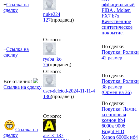
+
Ссылка на
оффициальный
сделку
FIBA . Molten
nuke224
FX7 b7x.
127
(продавец)
Качественное
синтетическое
покрытие.
От кого:
По сделке:
+
Ссылка на
Покупка: Ролики
сделку
42 размер
ryaba_ko
75
(продавец)
От кого:
По сделке:
Покупка: Ролики
Все отлично!
38 размер
Ссылка на сделку
user-deleted-2024-11-11-4
(Обмен на 36)
136
(продавец)
По сделке:
Покупка: Лампа
ксеноновая
От кого:
ксенон hb4
6000к 9006
Ссылка на
Bright HID
сделку
ale131187
Xenon 6000k нб4