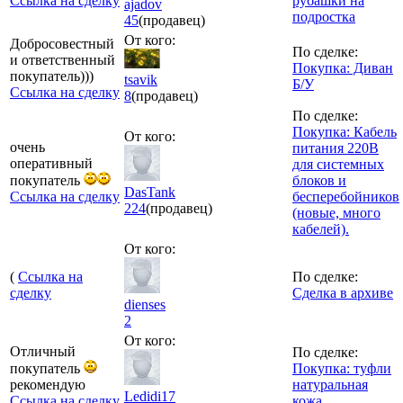
Ссылка на сделку
рубашки на
ajadov
подростка
45
(продавец)
От кого:
Добросовестный
По сделке:
и ответственный
Покупка: Диван
покупатель)))
tsavik
Б/У
Ссылка на сделку
8
(продавец)
По сделке:
Покупка: Кабель
От кого:
очень
питания 220В
оперативный
для системных
покупатель
блоков и
DasTank
Ссылка на сделку
бесперебойников
224
(продавец)
(новые, много
кабелей).
От кого:
(
Ссылка на
По сделке:
сделку
Сделка в архиве
dienses
2
От кого:
Отличный
По сделке:
покупатель
Покупка: туфли
рекомендую
натуральная
Ledidi17
Ссылка на сделку
кожа