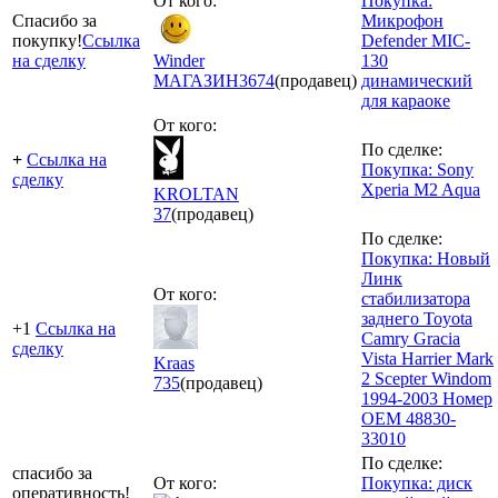
От кого:
Покупка:
Спасибо за
Микрофон
покупку!
Ссылка
Defender MIC-
на сделку
Winder
130
МАГАЗИН
3674
(продавец)
динамический
для караоке
От кого:
По сделке:
+
Ссылка на
Покупка: Sony
сделку
Xperia M2 Aqua
KROLTAN
37
(продавец)
По сделке:
Покупка: Новый
Линк
От кого:
стабилизатора
заднего Toyota
+1
Ссылка на
Camry Gracia
сделку
Vista Harrier Mark
Kraas
2 Scepter Windom
735
(продавец)
1994-2003 Номер
ОЕМ 48830-
33010
По сделке:
спасибо за
От кого:
Покупка: диск
оперативность!