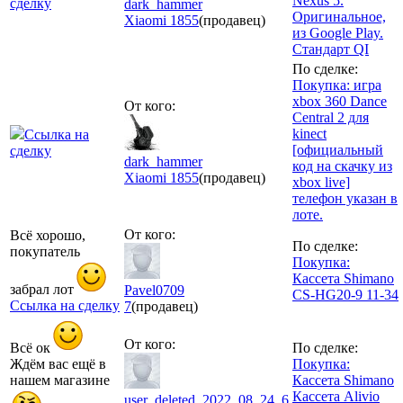
Nexus 5.
сделку
dark_hammer
Оригинальное,
Xiaomi
1855
(продавец)
из Google Play.
Стандарт QI
По сделке:
Покупка: игра
xbox 360 Dance
От кого:
Central 2 для
kinect
Ссылка на
[официальный
сделку
dark_hammer
код на скачку из
Xiaomi
1855
(продавец)
xbox live]
телефон указан в
лоте.
От кого:
Всё хорошо,
По сделке:
покупатель
Покупка:
Кассета Shimano
забрал лот
Pavel0709
CS-HG20-9 11-34
Ссылка на сделку
7
(продавец)
От кого:
Всё ок
По сделке:
Ждём вас ещё в
Покупка:
нашем магазине
Кассета Shimano
Кассета Alivio
user_deleted_2022_08_24_6