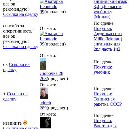
английский язык
все ок!
Leontodo
3,4,5,6 класс к
рекомендую!
99
(продавец)
учебнику
Ссылка на сделку
(Милли)
По сделке:
спасибо за
От кого:
Покупка:
оперативность!
2аудиокассеты
все ок!
Leontodo
Millie (Милли)
рекомендую!
99
(продавец)
англ.язык для
Ссылка на сделку
2кл часть 1и2
От кого:
По сделке:
ок
Ссылка на
Покупка:
сделку
учебник
Любочка 28
268
(продавец)
От кого:
По сделке:
+
Ссылка на
Покупка:
сделку
Теннисная
adrich
ракетка СССР
289
(продавец)
От кого:
По сделке:
Покупка:
извините
Ракетка для
Ссылка на сделку