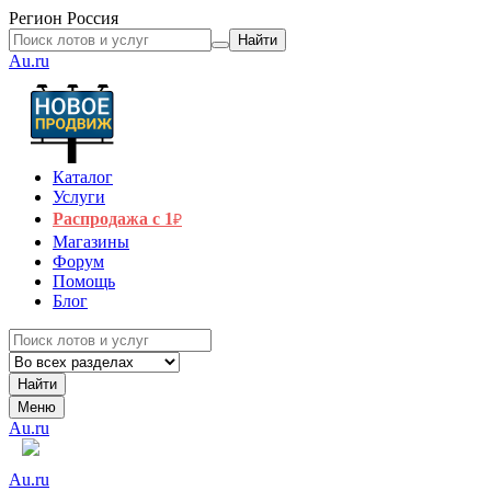
Регион
Россия
Найти
Au.ru
Каталог
Услуги
Распродажа с 1
₽
Магазины
Форум
Помощь
Блог
Найти
Меню
Au.ru
Au.ru