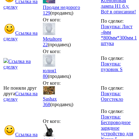
Ксеноновая
Ссылка на
лампа H1 б.у.
сделку
Продам недорого
Всё в описании!
129
(продавец)
От кого:
По сделке:
Покупка: Лист
-4мм
Ссылка на
*800мм*300мм 1
сделку
Metaltorg
штука
22
(продавец)
От кого:
По сделке:
Ссылка на
Покупка:
сделку
пуховик S
юлия1
80
(продавец)
От кого:
Не поняли друг
По сделке:
друга
Ссылка на
Покупка:
Sashax
сделку
Оргстекло
368
(продавец)
По сделке:
Покупка:
От кого:
Беспроводное
зарядное
устройство для
Ссылка на