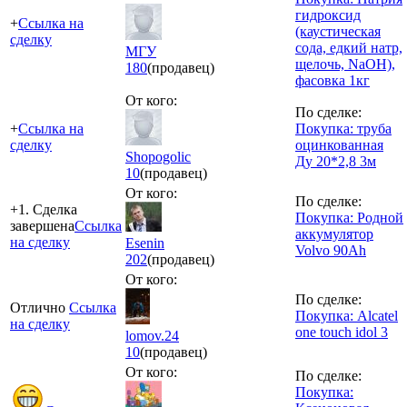
гидроксид
+
Ссылка на
(каустическая
сделку
сода, едкий натр,
МГУ
щелочь, NaOH),
180
(продавец)
фасовка 1кг
От кого:
По сделке:
+
Ссылка на
Покупка: труба
сделку
оцинкованная
Shopogolic
Ду 20*2,8 3м
10
(продавец)
От кого:
По сделке:
+1. Сделка
Покупка: Родной
завершена
Ссылка
аккумулятор
на сделку
Esenin
Volvo 90Ah
202
(продавец)
От кого:
По сделке:
Отлично
Ссылка
Покупка: Alcatel
на сделку
one touch idol 3
lomov.24
10
(продавец)
От кого:
По сделке:
Покупка: