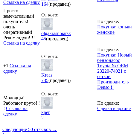
Ссылка на сделку
164
(продавец)
Просто
От кого:
замечательный
покупатель!
По сделке:
очень
Покупка: коньки
оперативный!
женские
olgakrasnoiarsk
Рекомендую!!!!
45
(продавец)
Ссылка на сделку
По сделке:
Покупка: Новый
От кого:
бензонасос
+1
Ссылка на
Toyota № ОЕМ
сделку
23220-74021 с
Kraas
сеткой
735
(продавец)
Производитель
Denso !!
От кого:
Молодцы!
Работают круто! !
По сделке:
!
Ссылка на
Сделка в архиве
kper
сделку
2
Следующие 50 отзывов →