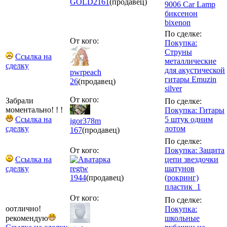
GOLD
2161
(продавец)
9006 Car Lamp
биксенон
bixenon
По сделке:
От кого:
Покупка:
Струны
Ссылка на
металлические
сделку
для акустической
pwrpeach
гитары Emuzin
26
(продавец)
silver
От кого:
Забрали
По сделке:
моментально! ! !
Покупка: Гитары
Ссылка на
5 штук одним
igor378m
сделку
лотом
167
(продавец)
По сделке:
От кого:
Покупка: Защита
Ссылка на
цепи звездочки
сделку
regtw
шатунов
1944
(продавец)
(рокринг)
пластик_1
От кого:
По сделке:
оотлично!
Покупка:
рекомендую
школьные