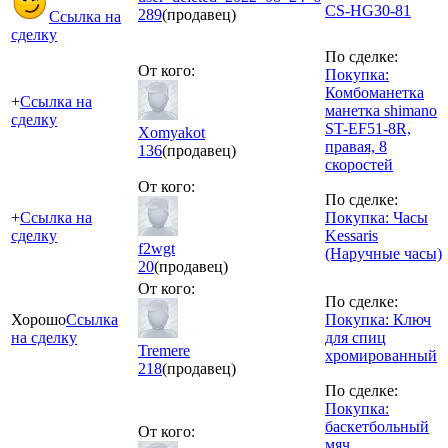
CS-HG30-81
289
(продавец)
Ссылка на
сделку
По сделке:
От кого:
Покупка:
Комбоманетка
+
Ссылка на
манетка shimano
сделку
ST-EF51-8R,
Xomyakot
правая, 8
136
(продавец)
скоростей
От кого:
По сделке:
+
Ссылка на
Покупка: Часы
сделку
Kessaris
f2wgt
(Наручные часы)
20
(продавец)
От кого:
По сделке:
Хорошо
Ссылка
Покупка: Ключ
на сделку
для спиц
Tremere
хромированный
218
(продавец)
По сделке:
Покупка:
баскетбольный
От кого:
мяч,