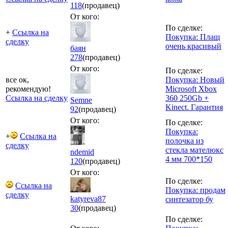
118
(продавец)
От кого:
По сделке:
+
Ссылка на
Покупка: Плащ
сделку
очень красивый
баян
278
(продавец)
От кого:
По сделке:
все ок,
Покупка: Новый
рекомендую!
Microsoft Xbox
Ссылка на сделку
360 250Gb +
Semne
Kinect. Гарантия
92
(продавец)
От кого:
По сделке:
Покупка:
+
Ссылка на
полочка из
сделку
стекла мателюкс
ndemid
4 мм 700*150
120
(продавец)
От кого:
По сделке:
Ссылка на
Покупка: продам
сделку
katyreva87
синтезатор бу
30
(продавец)
По сделке: