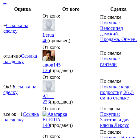
→
Оценка
От кого
Сделка
От кого:
По сделке:
Покупка:
+
Ссылка на
Велосипед
сделку
дамский.
Lerua
Продажа. Обмен.
46
(продавец)
От кого:
По сделке:
отлично
Ссылка
Покупка:
на сделку
гантели
anton145
136
(продавец)
От кого:
По сделке:
Ок!!!
Ссылка на
Покупка: кеды
сделку
подростку, 26 ,5
AL_1
см по стельке
223
(продавец)
От кого:
По сделке:
все ок +1
Ссылка
Покупка:
на сделку
ЕЛЕША
Заготовка для
140
(продавец)
ключа Лексус
По сделке:
От кого:
Покупка: Натрия