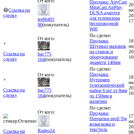
От кого:
Продажа: AnyCast
20
MiraCast AirPlay
😄
Ссылка на
ию
DLNA адаптер
сделку
20
для телевизора
ter86405
17
беспроводной
90
(покупатель)
Wifi
По сделке:
От кого:
Продажа:
18
+
Штурвал маховик
ию
на станок и
20
Ссылка на
bac775
оборудование
10
сделку
164
(покупатель)
диаметр 140мм
По сделке:
Продажа:
От кого:
18
+
Нутромер
ию
телескопический
20
Ссылка на
bac775
набор 6 шт от 8мм
10
сделку
164
(покупатель)
до 150мм в
наличии
По сделке:
От кого:
Продажа:
17
Перчатки profi Tig
ию
козья кожа и
20
текстиль
Radeo24
Ссылка на
08