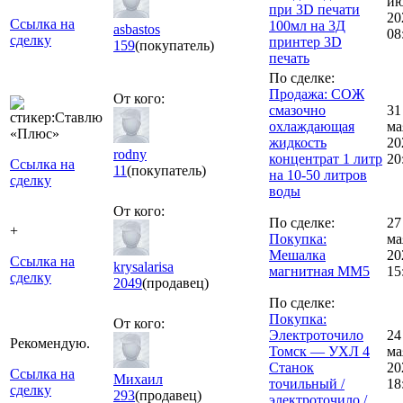
и
при 3D печати
20
Ссылка на
100мл на 3Д
asbastos
08
сделку
принтер 3D
159
(покупатель)
печать
По сделке:
Продажа: СОЖ
От кого:
смазочно
31
охлаждающая
ма
жидкость
20
rodny
концентрат 1 литр
20
Ссылка на
11
(покупатель)
на 10-50 литров
сделку
воды
От кого:
По сделке:
27
+
Покупка:
ма
Мешалка
20
Ссылка на
krysalarisa
магнитная ММ5
15
сделку
2049
(продавец)
По сделке:
Покупка:
От кого:
Электроточило
24
Рекомендую.
Томск — УХЛ 4
ма
Станок
20
Ссылка на
Михаил
точильный /
18
сделку
293
(продавец)
электроточило /