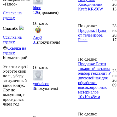
Холодильник
20
bhoo
Kraft KR-50W
13
126
(продавец)
Ссылка на
сделку
От кого:
По сделке:
28
Спасибо
Продажа: Пульт
ию
от телевизора
20
Ссылка на
Any2
Funai
17
сделку
31
(покупатель)
😉
Ссылка на
сделку
Комментарий
По сделке:
Продажа: Резец
Это что еще?!
От кого:
токарный вставка
23
Уберете свой
эльбор гексанит-Р
ию
ноль, уберу
двухслойная для
20
заслуженный
обработки
yurkaleon
09
вами минус.
высокопрочных
3
(покупатель)
Лот не
материалов
выкупили, и
10х10х48мм
проснулись
через год!
По сделке: