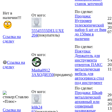
станок заточной
По сделке:
Нет в
От кого:
Продажа:
наличии!!!
22
Нутромер
ма
телескопический
20
набор 6 шт от 8мм
55545555DELUXE
07
до 150мм в
204
(покупатель)
Ссылка на
наличии
сделку
По сделке:
Покупка:
От кого:
Держатель для
инструмента
5 
😄
Ссылка на
отверток ПАКС
20
сделку
металлическая
11
Masha0912
мебель для
ЗАХОДИ
350
(продавец)
автосервиса стол
под инструмент
По сделке:
От кого:
Продажа: Шкаф
29
металлический
ап
архивный или
20
серверный
lelik24
13
Ссылка на
раздвижные
92
(покупатель)