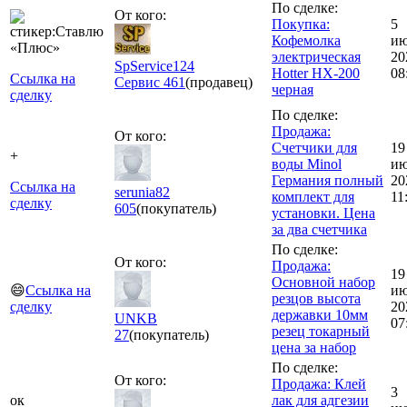
По сделке:
От кого:
Покупка:
5
Кофемолка
ию
электрическая
20
SpService124
Hotter HX-200
08
Ссылка на
Сервис
461
(продавец)
черная
сделку
По сделке:
Продажа:
От кого:
Счетчики для
19
+
воды Minol
и
Германия полный
20
Ссылка на
serunia82
комплект для
11
сделку
605
(покупатель)
установки. Цена
за два счетчика
По сделке:
От кого:
Продажа:
19
Основной набор
😄
Ссылка на
и
резцов высота
сделку
20
державки 10мм
UNKB
07
резец токарный
27
(покупатель)
цена за набор
По сделке:
От кого:
Продажа: Клей
3
ок
лак для адгезии