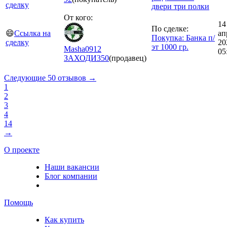
сделку
двери три полки
От кого:
14
По сделке:
😄
Ссылка на
ап
Покупка: Банка п/
сделку
20
эт 1000 гр.
Masha0912
05
ЗАХОДИ
350
(продавец)
Следующие 50 отзывов →
1
2
3
4
14
→
О проекте
Наши вакансии
Блог компании
Помощь
Как купить