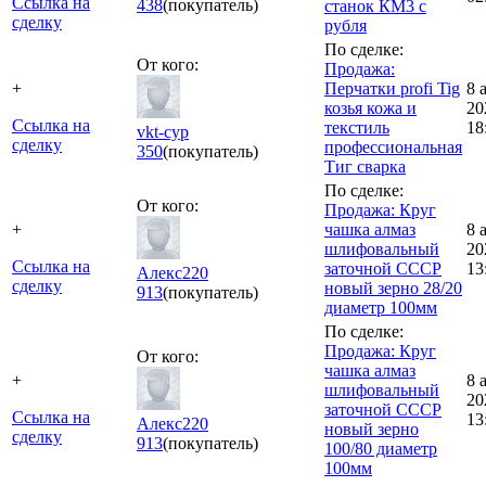
Ссылка на
438
(покупатель)
станок КМ3 с
сделку
рубля
По сделке:
От кого:
Продажа:
+
Перчатки profi Tig
8 
козья кожа и
20
Ссылка на
текстиль
18
vkt-cyp
сделку
профессиональная
350
(покупатель)
Тиг сварка
По сделке:
От кого:
Продажа: Круг
+
чашка алмаз
8 
шлифовальный
20
Ссылка на
заточной СССР
13
Алекс220
сделку
новый зерно 28/20
913
(покупатель)
диаметр 100мм
По сделке:
Продажа: Круг
От кого:
чашка алмаз
+
8 
шлифовальный
20
заточной СССР
Ссылка на
13
Алекс220
новый зерно
сделку
913
(покупатель)
100/80 диаметр
100мм