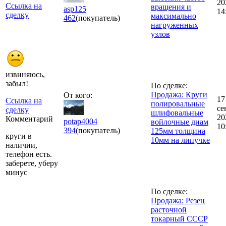
20
Ссылка на
вращения и
asp125
14
сделку
максимально
462
(покупатель)
нагруженных
узлов
извиняюсь,
забыл!
По сделке:
Продажа: Круги
От кого:
17
Ссылка на
полировальные
се
сделку
шлифовальные
20
Комментарий
potap4004
войлочные диам
10
394
(покупатель)
125мм толщина
круги в
10мм на липучке
наличии,
телефон есть.
заберете, уберу
минус
По сделке:
Продажа: Резец
расточной
токарный СССР