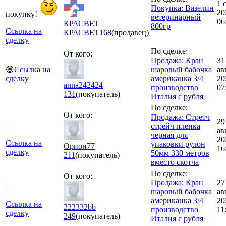
1 
Покупка: Вазелин
20
покупку!
ветеринарный
06
КРАСВЕТ
800гр
Ссылка на
КРАСВЕТ
168
(продавец)
сделку
По сделке:
От кого:
Продажа: Кран
31
😄
Ссылка на
шаровый бабочка
ав
сделку
американка 3/4
20
anna242424
производство
07
131
(покупатель)
Италия с рубля
По сделке:
От кого:
Продажа: Стретч
29
+
стрейч пленка
ав
черная для
20
Ссылка на
упаковки рулон
Орион77
16
сделку
50мм 330 метров
211
(покупатель)
вместо скотча
По сделке:
От кого:
Продажа: Кран
27
+
шаровый бабочка
ав
американка 3/4
20
Ссылка на
222332bb
производство
11
сделку
249
(покупатель)
Италия с рубля