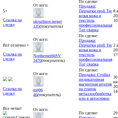
По сделке:
От кого:
Продажа:
5+
Перчатки profi Tig
8 
козья кожа и
20
Ссылка на
текстиль
10
okruzhnov.sergei
сделку
профессиональная
135
(покупатель)
Тиг сварка
По сделке:
От кого:
Продажа:
Всё отлично +
Перчатки profi Tig
2 
козья кожа и
20
Ссылка на
текстиль
17
Northerner66SV
сделку
профессиональная
1470
(покупатель)
Тиг сварка
По сделке:
От кого:
Продажа: Стойка
30
индикаторная
ию
магнитная штатив
20
Ссылка на
на станок
mij06
14
сделку
металлообработка
46
(покупатель)
или в автосервис
Все четко!
От кого:
По сделке:
29
Покупка:
ию