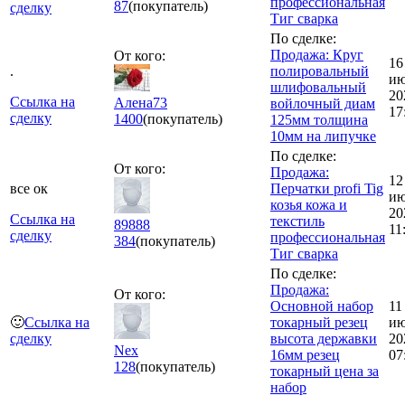
профессиональная
87
(покупатель)
сделку
Тиг сварка
По сделке:
Продажа: Круг
От кого:
16
.
полировальный
ию
шлифовальный
20
Ссылка на
Алена73
войлочный диам
17
сделку
1400
(покупатель)
125мм толщина
10мм на липучке
По сделке:
От кого:
Продажа:
12
все ок
Перчатки profi Tig
ию
козья кожа и
20
Ссылка на
текстиль
89888
11
сделку
профессиональная
384
(покупатель)
Тиг сварка
По сделке:
Продажа:
От кого:
Основной набор
11
🙂
Ссылка на
токарный резец
ию
сделку
высота державки
20
Nex
16мм резец
07
128
(покупатель)
токарный цена за
набор