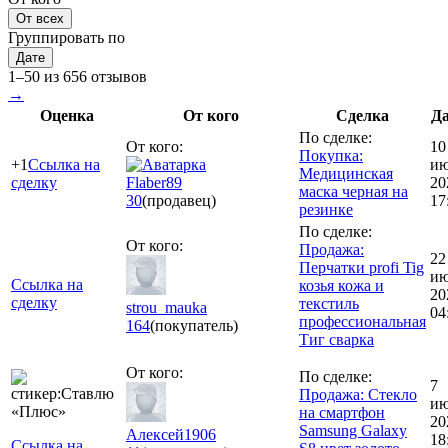
От всех
Группировать по
Дате
1–50 из 656 отзывов
→
Оценка
От кого
Сделка
Д
По сделке:
От кого:
10
Покупка:
+1
Ссылка на
и
Медицинская
сделку
Flaber89
20
маска черная на
30
(продавец)
17
резинке
По сделке:
От кого:
Продажа:
22
Перчатки profi Tig
и
Ссылка на
козья кожа и
20
сделку
текстиль
strou_mauka
04
профессиональная
164
(покупатель)
Тиг сварка
От кого:
По сделке:
7
Продажа: Стекло
и
на смартфон
20
Samsung Galaxy
Алексей1906
18
Ссылка на