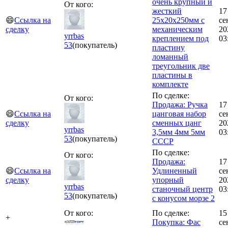
очень крупный и
От кого:
жесткий
17
😄
Ссылка на
25х20х250мм с
се
сделку
механическим
20
yrrbas
креплением под
03
53
(покупатель)
пластину
ломанный
треугольник две
пластины в
комплекте
По сделке:
От кого:
Продажа: Ручка
17
😄
Ссылка на
цанговая набор
се
сделку
сменных цанг
20
yrrbas
3,5мм 4мм 5мм
03
53
(покупатель)
СССР
По сделке:
От кого:
Продажа:
17
😄
Ссылка на
Удлиненный
се
сделку
упорный
20
yrrbas
станочный центр
03
53
(покупатель)
с конусом морзе 2
От кого:
По сделке:
15
+
Покупка: Фас
се