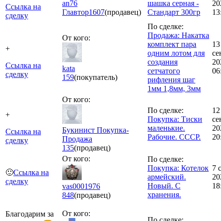
an76
шашка серная -
20
Ссылка на
Главтор
1607
(продавец)
Стандарт 300гр
13
сделку
По сделке:
Продажа: Накатка
От кого:
комплект пара
13
+
одним лотом для
се
создания
20
Ссылка на
kata
сетчатого
06
сделку
159
(покупатель)
рифления шаг
1мм 1,8мм, 3мм
От кого:
По сделке:
12
+
Покупка: Тиски
се
маленькие.
20
Букинист Покупка-
Ссылка на
Рабочие. СССР.
20
Продажа
сделку
135
(продавец)
От кого:
По сделке:
Покупка: Котелок
7 
🙂
Ссылка на
армейский.
20
сделку
Новый. С
18
vas0001976
хранения.
848
(продавец)
От кого:
Благодарим за
По сделке: