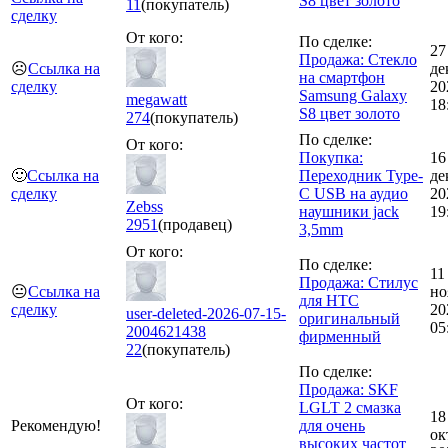
S8 цвет золото
11
(покупатель)
сделку
От кого:
По сделке:
27
Продажа: Стекло
☹️
Ссылка на
де
на смартфон
сделку
20
Samsung Galaxy
megawatt
18
S8 цвет золото
274
(покупатель)
По сделке:
От кого:
Покупка:
16
🙂
Ссылка на
Переходник Type-
де
сделку
C USB на аудио
20
Zebss
наушники jack
19
2951
(продавец)
3,5mm
От кого:
По сделке:
11
Продажа: Стилус
😐
Ссылка на
но
для HTC
сделку
20
user-deleted-2026-07-15-
оригинальный
05
2004621438
фирменный
22
(покупатель)
По сделке:
Продажа: SKF
От кого:
LGLT 2 смазка
18
Рекомендую!
для очень
ок
высоких частот