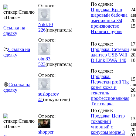
По сделке:
От кого:
Продажа: Кран
24
шаровый бабочка
ав
американка 3/4
20
Nikk10
производство
15
Ссылка на
226
(покупатель)
Италия с рубля
сделку
От кого:
По сделке:
17
🙂
Ссылка на
Продажа: Сетевой
ав
сделку
адаптер USB Wifi
20
obn83
D-Link DWA-140
10
523
(покупатель)
По сделке:
От кого:
Продажа:
15
Перчатки profi Tig
😄
Ссылка на
ав
козья кожа и
сделку
20
текстиль
susloparov
13
профессиональная
41
(покупатель)
Тиг сварка
По сделке:
Продажа: Центр
От кого:
13
токарный
ав
упорный с
20
shopper
конусом морзе 3
02