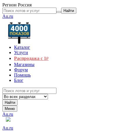
Регион
Россия
Найти
Au.ru
Каталог
Услуги
Распродажа с 1
₽
Магазины
Форум
Помощь
Блог
Найти
Меню
Au.ru
Au.ru