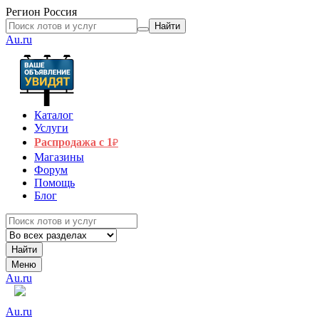
Регион
Россия
Найти
Au.ru
Каталог
Услуги
Распродажа с 1
₽
Магазины
Форум
Помощь
Блог
Найти
Меню
Au.ru
Au.ru