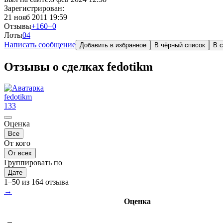
Зарегистрирован:
21 нояб 2011 19:59
Отзывы
+160
−0
Лоты
0
4
Написать сообщение
Добавить в избранное
В чёрный список
В с
Отзывы о сделках fedotikm
fedotikm
133
Оценка
Все
От кого
От всех
Группировать по
Дате
1–50 из 164 отзыва
→
Оценка