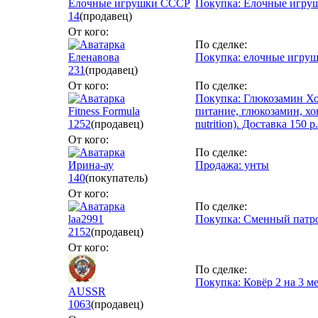
Елочные игрушки СССР
Покупка: Ёлочные игрушк
14
(продавец)
От кого:
По сделке:
Еленавова
Покупка: елочные игруш
231
(продавец)
От кого:
По сделке:
Покупка: Глюкозамин Хо
Fitness Formula
питание, глюкозамин, хон
1252
(продавец)
nutrition). Доставка 150 р.
От кого:
По сделке:
Ирина-ау
Продажа: унты
140
(покупатель)
От кого:
По сделке:
laa2991
Покупка: Сменный патро
2152
(продавец)
От кого:
По сделке:
Покупка: Ковёр 2 на 3 м
AUSSR
1063
(продавец)