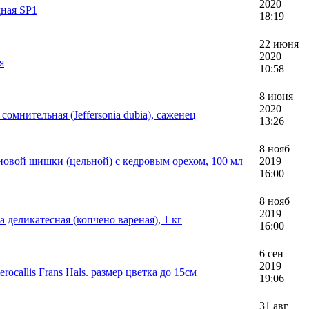
2020
дная SP1
18:19
22 июня
2020
я
10:58
8 июня
2020
омнительная (Jeffersonia dubia), саженец
13:26
8 нояб
новой шишки (цельной) с кедровым орехом, 100 мл
2019
16:00
8 нояб
2019
деликатесная (копчено вареная), 1 кг
16:00
6 сен
2019
callis Frans Hals. размер цветка до 15см
19:06
31 авг