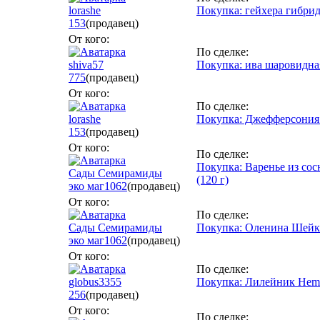
lorashe
Покупка: гейхера гибри
153
(продавец)
От кого:
По сделке:
shiva57
Покупка: ива шаровидна
775
(продавец)
От кого:
По сделке:
lorashe
Покупка: Джефферсония с
153
(продавец)
От кого:
По сделке:
Покупка: Варенье из сос
Сады Семирамиды
(120 г)
эко маг
1062
(продавец)
От кого:
По сделке:
Сады Семирамиды
Покупка: Оленина Шейка 
эко маг
1062
(продавец)
От кого:
По сделке:
globus3355
Покупка: Лилейник Hemero
256
(продавец)
От кого:
По сделке: