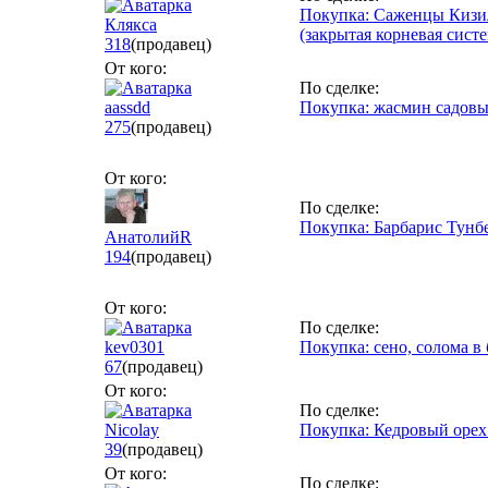
Покупка: Саженцы Кизил
Клякса
(закрытая корневая систе
318
(продавец)
От кого:
По сделке:
aassdd
Покупка: жасмин садов
275
(продавец)
От кого:
По сделке:
Покупка: Барбарис Тунб
АнатолийR
194
(продавец)
От кого:
По сделке:
kev0301
Покупка: сено, солома в
67
(продавец)
От кого:
По сделке:
Nicolay
Покупка: Кедровый орех
39
(продавец)
От кого:
По сделке: