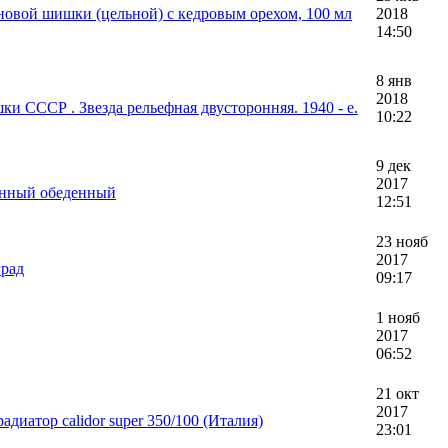
новой шишки (цельной) с кедровым орехом, 100 мл
2018
14:50
8 янв
2018
и СССР . Звезда рельефная двусторонняя. 1940 - е.
10:22
9 дек
2017
анный обеденный
12:51
23 нояб
2017
град
09:17
1 нояб
2017
06:52
21 окт
2017
диатор calidor super 350/100 (Италия)
23:01