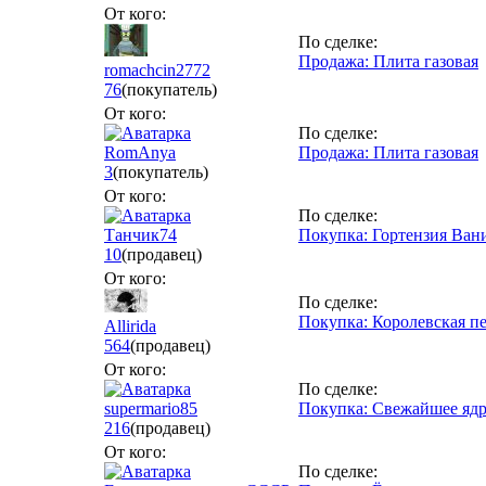
От кого:
По сделке:
Продажа: Плита газовая
romachcin2772
76
(покупатель)
От кого:
По сделке:
RomAnya
Продажа: Плита газовая
3
(покупатель)
От кого:
По сделке:
Танчик74
Покупка: Гортензия Ван
10
(продавец)
От кого:
По сделке:
Покупка: Королевская пе
Allirida
564
(продавец)
От кого:
По сделке:
supermario85
Покупка: Свежайшее ядр
216
(продавец)
От кого:
По сделке: