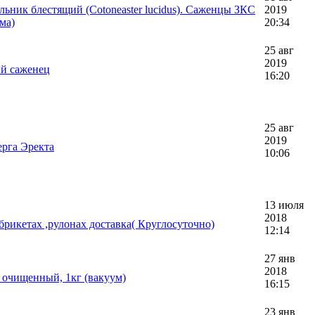
ьник блестящий (Cotoneaster lucidus). Саженцы ЗКС
2019
ма)
20:34
25 авг
2019
ый саженец
16:20
25 авг
2019
ерга Эректа
10:06
13 июля
2018
 брикетах ,рулонах доставка( Круглосуточно)
12:14
27 янв
2018
 очищенный, 1кг (вакуум)
16:15
23 янв