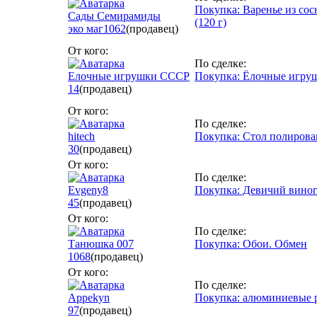
Покупка: Варенье из сос
Сады Семирамиды
(120 г)
эко маг
1062
(продавец)
От кого:
По сделке:
Елочные игрушки СССР
Покупка: Ёлочные игрушк
14
(продавец)
От кого:
По сделке:
hitech
Покупка: Стол полиров
30
(продавец)
От кого:
По сделке:
Evgeny8
Покупка: Девичий вино
45
(продавец)
От кого:
По сделке:
Танюшка 007
Покупка: Обои. Обмен
1068
(продавец)
От кого:
По сделке:
Appekyn
Покупка: алюминиевые ра
97
(продавец)