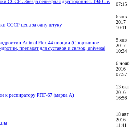
и СССР . Звезда рельефная двусторонняя. 1940 - е.
07:15
6 янв
2017
ки СССР цена за одну штуку
10:11
5 янв
ндроитин Animal Flex 44 порции (Спортивное
2017
дротин, препарат для суставов и связок, universal
10:34
6 нояб
2016
07:57
13 окт
2016
н к респиратору РПГ-67 (марка А)
16:56
18 авг
2016
етра
11:41