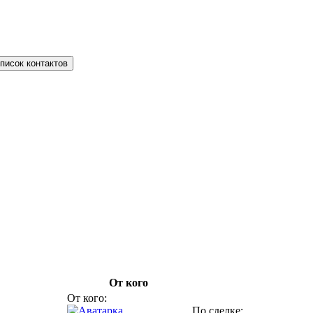
писок контактов
От кого
От кого:
По сделке: