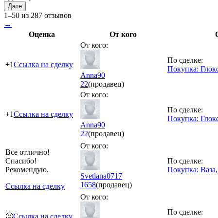
Дате
1–50 из 287 отзывов
→
Оценка
От кого
От кого:
По сделке:
+1
Ссылка на сделку
Покупка: Глок
Anna90
22
(продавец)
От кого:
По сделке:
+1
Ссылка на сделку
Покупка: Глок
Anna90
22
(продавец)
От кого:
Все отлично!
Спасибо!
По сделке:
Рекомендую.
Покупка: Ваза,
Svetlana0717
1658
(продавец)
Ссылка на сделку
От кого:
По сделке:
🙂
Ссылка на сделку