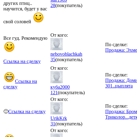
других птиц..
28
(покупатель)
научится, будет у вас
свой соловей
От кого:
Все гуд. Рекомендую
По сделке:
Продажа: Эхме
nebovoblachkah
35
(покупатель)
Ссылка на сделку
От кого:
По сделке:
Продажа: Доми
Ссылка на
301..цыплята
сделку
куба2000
121
(покупатель)
От кого:
По сделке:
🙂
Ссылка на сделку
Продажа: Бром
Триколор...дет
UrikKrk
31
(покупатель)
От кого: