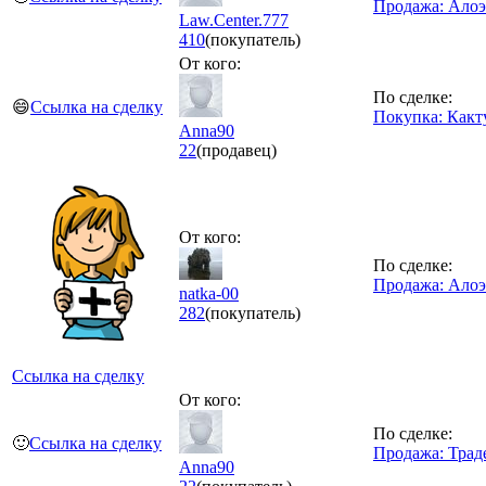
Продажа: Алоэ
Law.Center.777
410
(покупатель)
От кого:
По сделке:
😄
Ссылка на сделку
Покупка: Какт
Anna90
22
(продавец)
От кого:
По сделке:
Продажа: Алоэ
natka-00
282
(покупатель)
Ссылка на сделку
От кого:
По сделке:
🙂
Ссылка на сделку
Продажа: Трад
Anna90