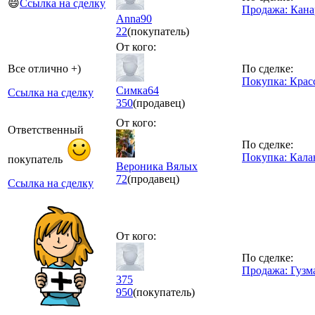
😄
Ссылка на сделку
Продажа: Кана
Anna90
22
(покупатель)
От кого:
Все отлично +)
По сделке:
Покупка: Крас
Симка64
Ссылка на сделку
350
(продавец)
От кого:
Ответственный
По сделке:
Покупка: Кала
покупатель
Вероника Вялых
72
(продавец)
Ссылка на сделку
От кого:
По сделке:
Продажа: Гузм
375
950
(покупатель)