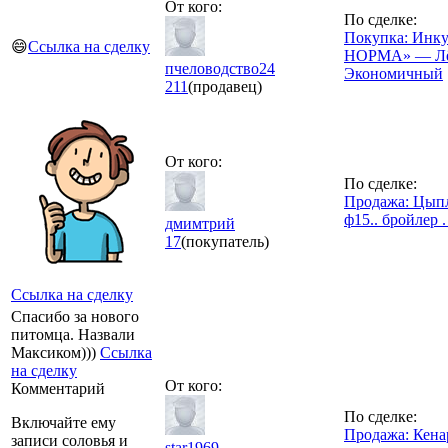
От кого:
По сделке:
Покупка: Инк
😄
Ссылка на сделку
НОРМА» — Лё
пчеловодство24
Экономичный
211
(продавец)
От кого:
По сделке:
Продажа: Цыпл
ф15.. бройлер 
дмимтрий
17
(покупатель)
Ссылка на сделку
Спасибо за нового
питомца. Назвали
Максиком)))
Ссылка
на сделку
От кого:
Комментарий
По сделке:
Включайте ему
Продажа: Кен
записи соловья и
star1969