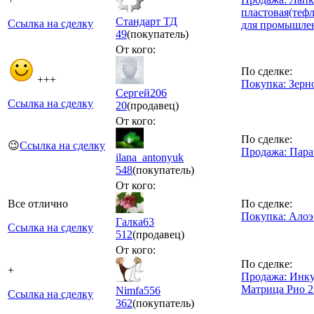
пластовая(теф
Стандарт ТД
Ссылка на сделку
для промышле
49
(покупатель)
От кого:
По сделке:
+++
Покупка: Зерн
Сергей206
Ссылка на сделку
20
(продавец)
От кого:
По сделке:
😉
Ссылка на сделку
Продажа: Пара
ilana_antonyuk
548
(покупатель)
От кого:
Все отлично
По сделке:
Покупка: Алоэ
Галка63
Ссылка на сделку
512
(продавец)
От кого:
По сделке:
+
Продажа: Инк
Матрица Рио 2
Nimfa556
Ссылка на сделку
362
(покупатель)