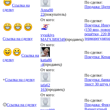
По сделке:
Ссылка на
Продажа: Цитр
сделку
Anna90
22
(покупатель)
От кого:
По сделке:
Покупка: Инк
(150 яиц, пово
решётки, 220 
vysokiys
терморегулятор
Ссылка на сделку
МАГАЗИН
349
(продавец)
От кого:
По сделке:
Ссылка на
Покупка: Кен
сделку
katia86
-4
(продавец)
От кого:
По сделке:
+
Ссылка на сделку
Покупка: банки
твист 30 штук 
iafa62
163
(продавец)
От кого:
По сделке:
🙂
Ссылка на сделку
Продажа: Фик
Вариегатный.