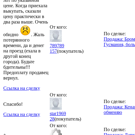
лот по указанной
цене. Когда приехала
выкупать, сказали
цену практически в
два раза выше. Очень
От кого:
По сделке:
обидно
. Жаль
Продажа: Бром
потерянного
Гусмания, бол
времени, да и денег
789789
на проезд (ехала в
157
(покупатель)
другой конец
города). Будьте
бдительны!!!
Предоплату продавец
вернул.
Ссылка на сделку
От кого:
По сделке:
Спасибо!
Продажа: Кена
обменяю
star1969
Ссылка на сделку
28
(покупатель)
От кого:
По сделке:
+
Продажа: Лапк