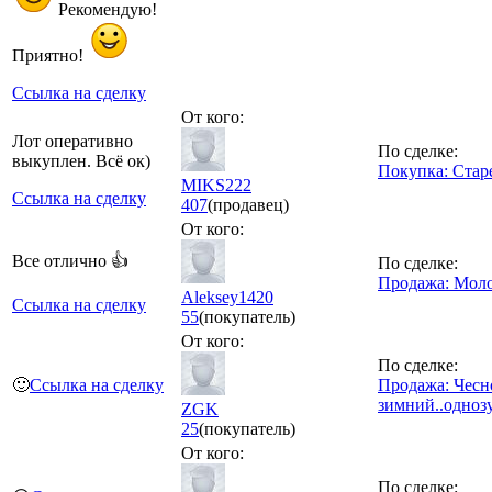
Рекомендую!
Приятно!
Ссылка на сделку
От кого:
Лот оперативно
По сделке:
выкуплен. Всё ок)
Покупка: Стар
MIKS222
Ссылка на сделку
407
(продавец)
От кого:
Все отлично 👍
По сделке:
Продажа: Моло
Aleksey1420
Ссылка на сделку
55
(покупатель)
От кого:
По сделке:
🙂
Ссылка на сделку
Продажа: Чесн
зимний..одноз
ZGK
25
(покупатель)
От кого:
По сделке: