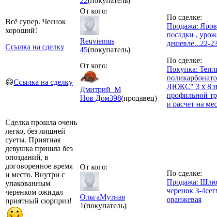
22
(покупатель)
От кого:
По сделке:
Всё супер. Чеснок
Продажа: Яров
хороший!
посадки , урож
Reqviemus
дешевле...22-2
Ссылка на сделку
45
(покупатель)
По сделке:
От кого:
Покупка: Тепл
поликарбонато
😄
Ссылка на сделку
ЛЮКС" 3 х 8 и
Дмитрий_М
профильной тр
Нов Дом
398
(продавец)
и расчет на ме
Сделка прошла очень
легко, без лишней
суеты. Приятная
девушка пришла без
опозданий, в
договоренное время
От кого:
По сделке:
и место. Внутри с
Продажа: Шлю
упакованным
черенок 3-4сег
черенком ожидал
ОльгаМутная
оранжевая
приятный сюрприз!
1
(покупатель)