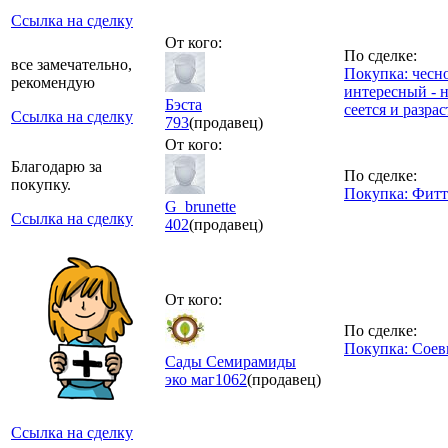
Ссылка на сделку
От кого:
По сделке:
все замечательно,
Покупка: чесн
рекомендую
интересный - н
Бэста
сеется и разрас
Ссылка на сделку
793
(продавец)
От кого:
Благодарю за
По сделке:
покупку.
Покупка: Фит
G_brunette
Ссылка на сделку
402
(продавец)
От кого:
По сделке:
Покупка: Соевы
Сады Семирамиды
эко маг
1062
(продавец)
Ссылка на сделку