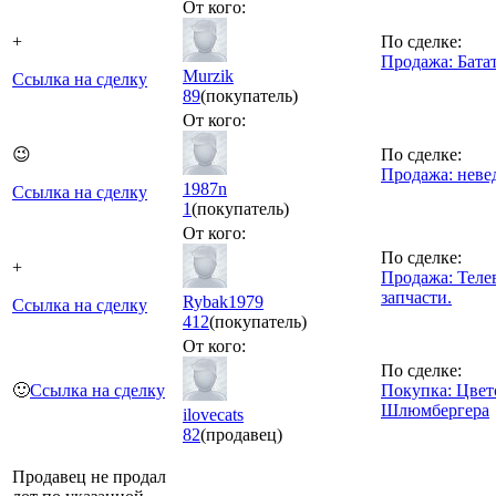
От кого:
+
По сделке:
Продажа: Бата
Murzik
Ссылка на сделку
89
(покупатель)
От кого:
😉
По сделке:
Продажа: неве
1987n
Ссылка на сделку
1
(покупатель)
От кого:
По сделке:
+
Продажа: Теле
запчасти.
Rybak1979
Ссылка на сделку
412
(покупатель)
От кого:
По сделке:
🙂
Ссылка на сделку
Покупка: Цвет
Шлюмбергера
ilovecats
82
(продавец)
Продавец не продал