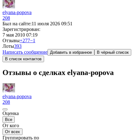
elyana-popova
208
Был на сайте:
11 июля 2026 09:51
Зарегистрирован:
7 мая 2010 07:19
Отзывы
+277
−1
Лоты
3
93
Написать сообщение
Добавить в избранное
В чёрный список
В список контактов
Отзывы о сделках elyana-popova
elyana-popova
208
Оценка
Все
От кого
От всех
Группировать по