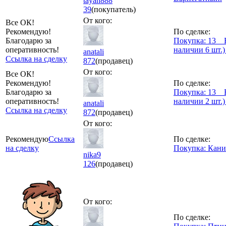
tayan888
39
(покупатель)
От кого:
Все ОК!
Рекомендую!
По сделке:
Благодарю за
Покупка: 13 _ Б
оперативность!
наличии 6 шт.)
anatali
Ссылка на сделку
872
(продавец)
От кого:
Все ОК!
Рекомендую!
По сделке:
Благодарю за
Покупка: 13 _ 
оперативность!
наличии 2 шт.)
anatali
Ссылка на сделку
872
(продавец)
От кого:
Рекомендую
Ссылка
По сделке:
на сделку
Покупка: Кан
nika9
126
(продавец)
От кого:
По сделке: