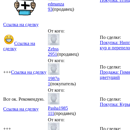
Покупка: Пти
edmanza
93
(продавец)
Ссылка на сделку
От кого:
По сделке:
Покупка: Нипп
Ссылка на
кур и перепел
сделку
Zebss
2951
(продавец)
От кого:
По сделке:
+++
Ссылка на сделку
Продажа: Гим
цветущий
1987n
1
(покупатель)
От кого:
Все ок. Рекомендую.
По сделке:
Покупка: Куры
Pasha1985
Ссылка на сделку
111
(продавец)
От кого:
+++
По сделке: