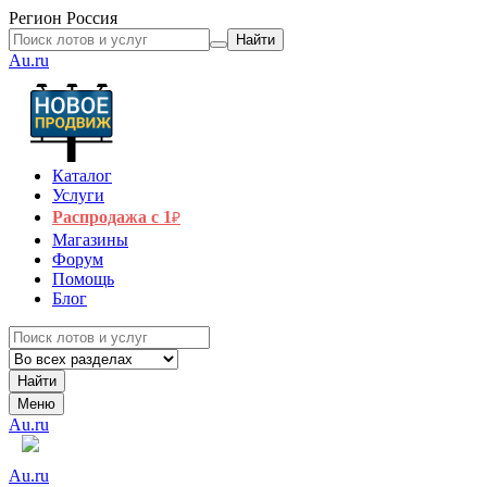
Регион
Россия
Найти
Au.ru
Каталог
Услуги
Распродажа с 1
₽
Магазины
Форум
Помощь
Блог
Найти
Меню
Au.ru
Au.ru