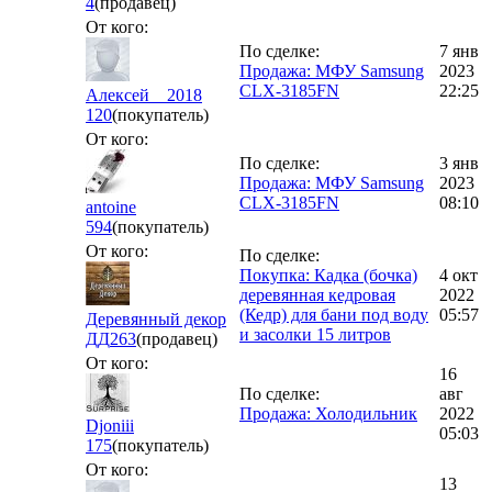
4
(продавец)
От кого:
По сделке:
7 янв
Продажа: МФУ Samsung
2023
CLX-3185FN
22:25
Алексей__2018
120
(покупатель)
От кого:
По сделке:
3 янв
Продажа: МФУ Samsung
2023
CLX-3185FN
08:10
antoine
594
(покупатель)
От кого:
По сделке:
Покупка: Кадка (бочка)
4 окт
деревянная кедровая
2022
(Кедр) для бани под воду
05:57
Деревянный декор
и засолки 15 литров
ДД
263
(продавец)
От кого:
16
По сделке:
авг
Продажа: Холодильник
2022
Djoniii
05:03
175
(покупатель)
От кого:
13