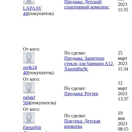
Продажа: Детский
2023
спортивный комплекс
LAPAAV
11:35
44
(покупатель)
От кого:
По сделке:
25
Продажа: Защитное
март
стекло для Samsung A12,
2023
zerik24
Xiaomi9a/9c
11:34
40
(покупатель)
От кого:
12
По сделке:
март
Продажа: Роутер
2023
ru0akf
13:37
504
(покупатель)
От кого:
19
По сделке:
янв
Покупка: Детская
2023
кроватка
ElenaShir
08:15