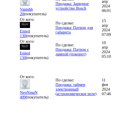
апр
Продажа: Зарядное
2024
устройство Bosch
Vanishh
06:01
20
(покупатель)
От кого:
15
По сделке:
апр
Продажа: Патрон для
2024
Enisol
габарита
07:09
130
(покупатель)
От кого:
10
По сделке:
апр
Продажа: Патрон с
2024
Enisol
лампой (поворот)
05:10
130
(покупатель)
От кого:
По сделке:
11
Продажа: таймер
фев
электронный
2024
NeoNmaN
(астрономическое реле)
07:46
499
(покупатель)