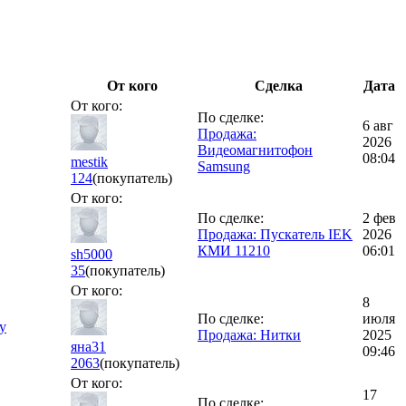
От кого
Сделка
Дата
От кого:
По сделке:
6 авг
Продажа:
2026
Видеомагнитофон
08:04
mestik
Samsung
124
(покупатель)
От кого:
По сделке:
2 фев
Продажа: Пускатель IEK
2026
КМИ 11210
06:01
sh5000
35
(покупатель)
От кого:
8
По сделке:
июля
у
Продажа: Нитки
2025
яна31
09:46
2063
(покупатель)
От кого:
17
По сделке: