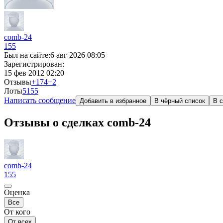
comb-24
155
Был на сайте:
6 авг 2026 08:05
Зарегистрирован:
15 фев 2012 02:20
Отзывы
+174
−2
Лоты
5
155
Написать сообщение
Добавить в избранное
В чёрный список
В с
Отзывы о сделках comb-24
comb-24
155
Оценка
Все
От кого
От всех