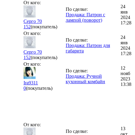
От кого:
24
По сделке:
янв
Продажа: Патрон с
2024
лампой (поворот)
Серго 70
17:28
152
(покупатель)
От кого:
24
По сделке:
янв
Продажа: Патрон для
2024
габарита
Серго 70
17:28
152
(покупатель)
От кого:
12
По сделке:
нояб
Продажа: Ручной
2023
кухонный комбайн
Ira9311
13:38
0
(покупатель)
От кого:
13
По сделке:
окт