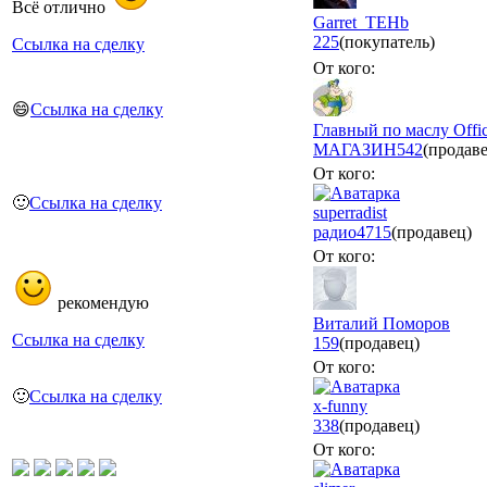
Всё отлично
Garret_TEHb
225
(покупатель)
Ссылка на сделку
От кого:
😄
Ссылка на сделку
Главный по маслу Offic
МАГАЗИН
542
(продав
От кого:
🙂
Ссылка на сделку
superradist
радио
4715
(продавец)
От кого:
рекомендую
Виталий Поморов
Ссылка на сделку
159
(продавец)
От кого:
🙂
Ссылка на сделку
x-funny
338
(продавец)
От кого: