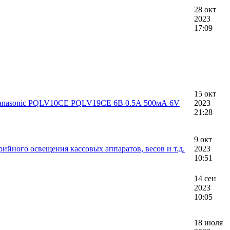
28 окт
2023
17:09
15 окт
а Panasonic PQLV10CE PQLV19CE 6В 0.5А 500мА 6V
2023
21:28
9 окт
ийного освещения кассовых аппаратов, весов и т.д.
2023
10:51
14 сен
2023
10:05
18 июля