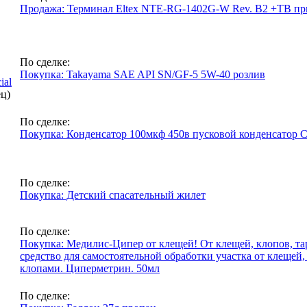
Продажа: Терминал Eltex NTE-RG-1402G-W Rev. B2 +ТВ пр
По сделке:
Покупка: Takayama SAE API SN/GF-5 5W-40 розлив
ial
ец)
По сделке:
Покупка: Конденсатор 100мкф 450в пусковой конденсатор
По сделке:
Покупка: Детский спасательный жилет
По сделке:
Покупка: Медилис-Ципер от клещей! От клещей, клопов, та
средство для самостоятельной обработки участка от клещей,
клопами. Циперметрин. 50мл
По сделке: