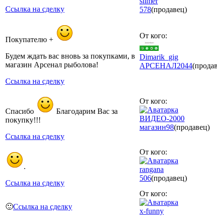
slimer
Ссылка на сделку
578
(продавец)
От кого:
Покупателю +
Будем ждать вас вновь за покупками, в
Dimarik_gig
магазин Арсенал рыболова!
АРСЕНАЛ
2044
(прода
Ссылка на сделку
От кого:
Спасибо
Благодарим Вас за
ВИДЕО-2000
покупку!!!
магазин
98
(продавец)
Ссылка на сделку
От кого:
.
rangana
506
(продавец)
Ссылка на сделку
От кого:
🙂
Ссылка на сделку
x-funny