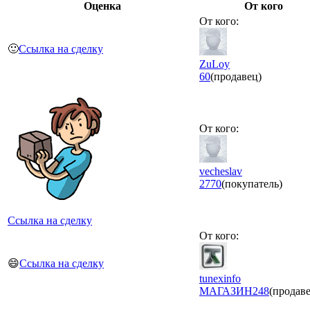
Оценка
От кого
От кого:
🙂
Ссылка на сделку
ZuLoy
60
(продавец)
От кого:
vecheslav
2770
(покупатель)
Ссылка на сделку
От кого:
😄
Ссылка на сделку
tunexinfo
МАГАЗИН
248
(продав