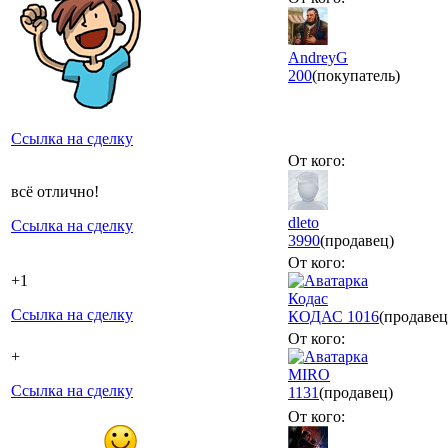
AndreyG
200
(покупатель)
Ссылка на сделку
От кого:
всё отлично!
dleto
Ссылка на сделку
3990
(продавец)
От кого:
+1
Кодас
Ссылка на сделку
КОДАС
1016
(продавец
От кого:
+
MIRO
Ссылка на сделку
1131
(продавец)
От кого: