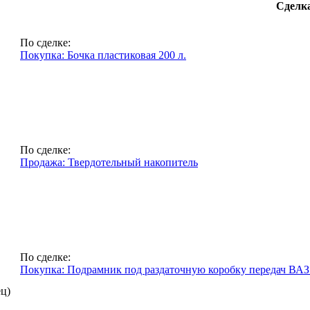
Сделк
По сделке:
Покупка: Бочка пластиковая 200 л.
По сделке:
Продажа: Твердотельный накопитель
По сделке:
Покупка: Подрамник под раздаточную коробку передач ВАЗ
ец)