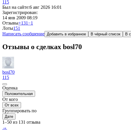
115
Был на сайте:
6 авг 2026 16:01
Зарегистрирован:
14 янв 2009 08:19
Отзывы
+131
−1
Лоты
15
1
Написать сообщение
Добавить в избранное
В чёрный список
В с
Отзывы о сделках bosl70
bosl70
115
Оценка
Положительная
От кого
От всех
Группировать по
Дате
1–50 из 131 отзыва
→