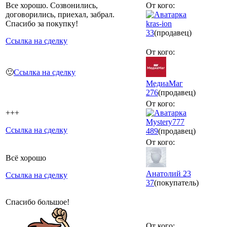
Все хорошо. Созвонились,
От кого:
договорились, приехал, забрал.
Спасибо за покупку!
kras-ion
33
(продавец)
Ссылка на сделку
От кого:
🙂
Ссылка на сделку
МедиаМаг
276
(продавец)
От кого:
+++
Mystery777
Ссылка на сделку
489
(продавец)
От кого:
Всё хорошо
Анатолий 23
Ссылка на сделку
37
(покупатель)
Спасибо большое!
От кого: