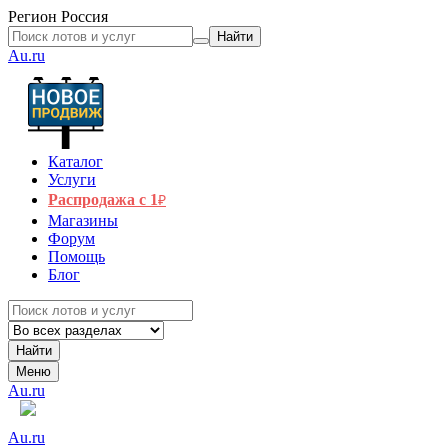
Регион
Россия
Найти
Au.ru
Каталог
Услуги
Распродажа с 1
₽
Магазины
Форум
Помощь
Блог
Найти
Меню
Au.ru
Au.ru