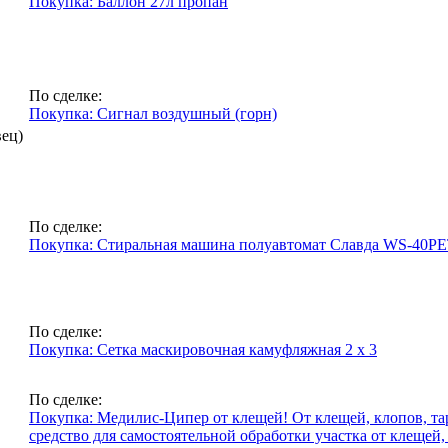
Покупка: Баллон 27л пропан
По сделке:
Покупка: Сигнал воздушный (горн)
вец)
По сделке:
Покупка: Стиральная машина полуавтомат Славда WS-40PET 
По сделке:
Покупка: Сетка маскировочная камуфляжная 2 х 3
По сделке:
Покупка: Медилис-Ципер от клещей! От клещей, клопов, та
средство для самостоятельной обработки участка от клещей,