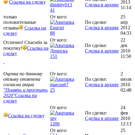
Ссылка на сделку
2013
dimitriy013
Сделка в архиве
11:14
41
только
От кого:
25
положительные
По сделке:
апр
Енатат
Сделка в архиве
2012
отзывы
Ссылка на
88
04:33
сделку
От кого:
22
Отлично! Спасибо за
По сделке:
дек
покупку!
Ссылка на
Дениска
Сделка в архиве
2010
сделку
151
11:50
-
Оценка по данному
От кого:
2
отзыву отменена
По сделке:
июля
согласно акции
marcus67
Сделка в архиве
2010
"Понять и простить
25
02:48
2020"
Ссылка на
сделку
От кого:
24
По сделке:
фев
Ссылка на сделку
spy
Сделка в архиве
2010
1206
12:13
От кого:
25