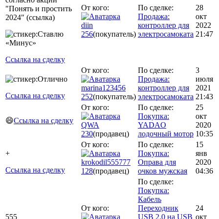
От кого:
По сделке:
28
"Понять и простить
Продажа:
окт
2024" (ссылка)
diin
контроллер для
2022
256
(покупатель)
электросамоката
21:47
Ссылка на сделку
От кого:
По сделке:
3
Продажа:
июля
marina123456
контроллер для
2021
Ссылка на сделку
252
(покупатель)
электросамоката
21:43
От кого:
По сделке:
25
Покупка:
окт
😄
Ссылка на сделку
QWA
YADAO
2020
230
(продавец)
лодочный мотор
10:35
От кого:
По сделке:
15
+
Покупка:
янв
krokodil555777
Оправа для
2020
Ссылка на сделку
128
(продавец)
очков мужская
04:36
По сделке:
Покупка:
Кабель
От кого:
Переходник
24
555
USB 2.0 на USB
окт