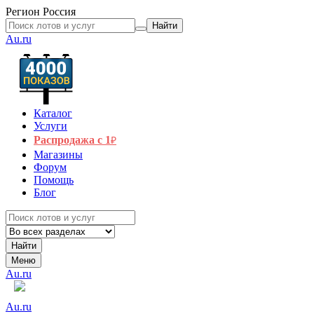
Регион
Россия
Найти
Au.ru
Каталог
Услуги
Распродажа с 1
₽
Магазины
Форум
Помощь
Блог
Найти
Меню
Au.ru
Au.ru