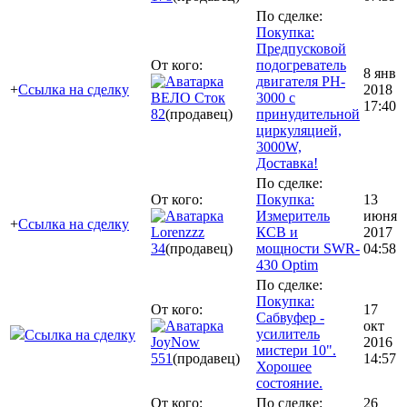
По сделке:
Покупка:
Предпусковой
От кого:
подогреватель
8 янв
двигателя PH-
+
Ссылка на сделку
2018
ВЕЛО Сток
3000 с
17:40
82
(продавец)
принудительной
циркуляцией,
3000W,
Доставка!
По сделке:
От кого:
Покупка:
13
Измеритель
июня
+
Ссылка на сделку
Lorenzzz
КСВ и
2017
34
(продавец)
мощности SWR-
04:58
430 Optim
По сделке:
Покупка:
От кого:
17
Сабвуфер -
окт
усилитель
Ссылка на сделку
JoyNow
2016
мистери 10".
551
(продавец)
14:57
Хорошее
состояние.
От кого:
По сделке:
26