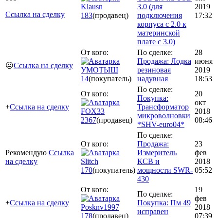
Klausn
3.0 (для
2019
Ссылка на сделку
183
(продавец)
подключения
17:32
корпуса с 2.0 к
материнской
плате с 3.0)
От кого:
По сделке:
28
Продажа: Лодка
июня
😐
Ссылка на сделку
УМОТЫШ
резиновая
2019
14
(покупатель)
надувная
18:53
По сделке:
От кого:
20
Покупка:
окт
+
Ссылка на сделку
Трансформатор
FOX33
2018
микроволновки
2367
(продавец)
08:46
*SHV-euro04*
По сделке:
От кого:
Продажа:
23
Рекомендую
Ссылка
Измеритель
фев
на сделку
Slitch
КСВ и
2018
170
(покупатель)
мощности SWR-
05:52
430
От кого:
19
По сделке:
фев
+
Ссылка на сделку
Покупка: Пм 49
Posknv1997
2018
исправен
178
(продавец)
07:39