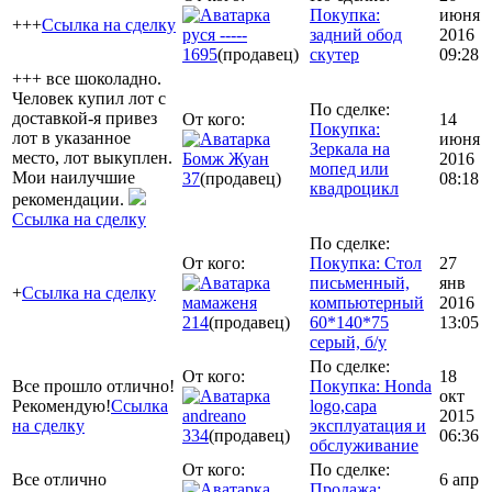
Покупка:
июня
+++
Ссылка на сделку
руся -----
задний обод
2016
1695
(продавец)
скутер
09:28
+++ все шоколадно.
Человек купил лот с
По сделке:
доставкой-я привез
От кого:
14
Покупка:
лот в указанное
июня
Зеркала на
место, лот выкуплен.
Бомж Жуан
2016
мопед или
Мои наилучшие
37
(продавец)
08:18
квадроцикл
рекомендации.
Ссылка на сделку
По сделке:
От кого:
Покупка: Стол
27
письменный,
янв
+
Ссылка на сделку
мамаженя
компьютерный
2016
214
(продавец)
60*140*75
13:05
серый, б/у
По сделке:
От кого:
18
Все прошло отлично!
Покупка: Honda
окт
Рекомендую!
Ссылка
logo,capa
andreano
2015
на сделку
эксплуатация и
334
(продавец)
06:36
обслуживание
От кого:
По сделке:
Все отлично
6 апр
Продажа: