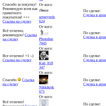
Спасибо за покупку!
От кого:
Рекомендую всем как
По сделке:
грамотного
Сделка в арх
sergeyreds
покупателя! +++
624
Ссылка на сделку
От кого:
Всё отлично,
По сделке:
рекомендую!
Ссылка
Сделка в арх
Photoline
на сделку
7045
От кого:
Все отлично! +1 :-)
По сделке:
Ссылка на сделку
Сделка в арх
Kati_818
347
От кого:
Спасибо
Ссылка
По сделке:
на сделку
Сделка в арх
Nikkikrsk
671
От кого:
Всё отлично!
По сделке: