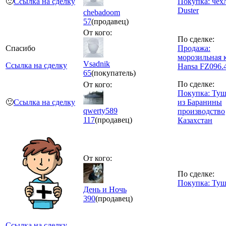
🙂
Ссылка на сделку
Покупка: чех
Duster
chebadoom
57
(продавец)
От кого:
По сделке:
Спасибо
Продажа:
морозильная 
Vsadnik
Ссылка на сделку
Hansa FZ096.
65
(покупатель)
По сделке:
От кого:
Покупка: Туш
🙂
Ссылка на сделку
из Баранины
qwerty589
производство
117
(продавец)
Казахстан
От кого:
По сделке:
Покупка: Туш
День и Ночь
390
(продавец)
Ссылка на сделку