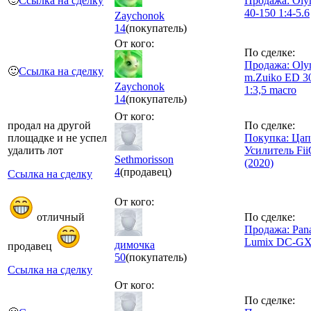
🙂
Ссылка на сделку
Продажа: Oly
40-150 1:4-5.6
Zaychonok
14
(покупатель)
От кого:
По сделке:
Продажа: Oly
🙂
Ссылка на сделку
m.Zuiko ED 3
Zaychonok
1:3,5 macro
14
(покупатель)
От кого:
продал на другой
По сделке:
площадке и не успел
Покупка: Цап
удалить лот
Усилитель Fi
Sethmorisson
(2020)
4
(продавец)
Ссылка на сделку
От кого:
отличный
По сделке:
Продажа: Pan
Lumix DC-GX
димочка
продавец
50
(покупатель)
Ссылка на сделку
От кого:
По сделке: