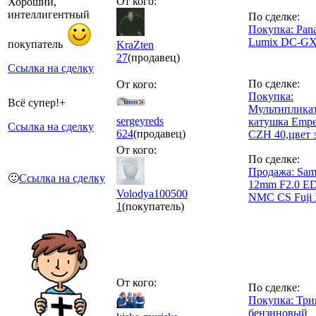
От кого:
Хороший,
интеллигентный
По сделке:
Покупка: Pana
Lumix DC-GX
покупатель
KraZten
27
(продавец)
Ссылка на сделку
По сделке:
От кого:
Покупка:
Всё супер!+
Мультиплика
sergeyreds
катушка Empe
Ссылка на сделку
624
(продавец)
CZH 40,цвет 
От кого:
По сделке:
Продажа: Sam
🙂
Ссылка на сделку
12mm F2.0 E
Volodya100500
NMC CS Fuji
1
(покупатель)
От кого:
По сделке:
Покупка: Три
бензиновый