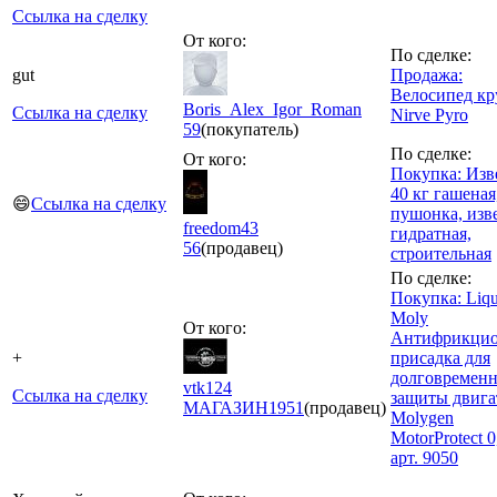
Ссылка на сделку
От кого:
По сделке:
gut
Продажа:
Велосипед кр
Boris_Alex_Igor_Roman
Ссылка на сделку
Nirve Pyro
59
(покупатель)
По сделке:
От кого:
Покупка: Изв
40 кг гашеная
😄
Ссылка на сделку
пушонка, изв
freedom43
гидратная,
56
(продавец)
строительная
По сделке:
Покупка: Liqu
Moly
От кого:
Антифрикцио
+
присадка для
долговремен
vtk124
Ссылка на сделку
защиты двига
МАГАЗИН
1951
(продавец)
Molygen
MotorProtect 0
арт. 9050