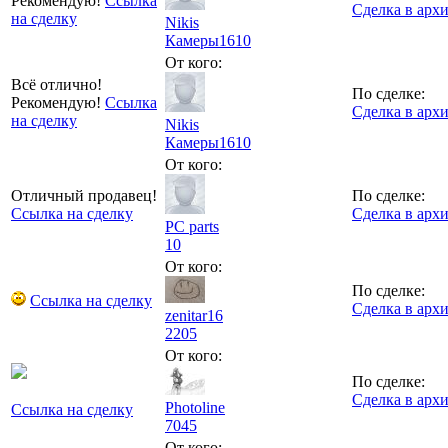
Рекомендую!
Ссылка
Сделка в арх
на сделку
Nikis
Камеры
1610
От кого:
Всё отлично!
По сделке:
Рекомендую!
Ссылка
Сделка в арх
на сделку
Nikis
Камеры
1610
От кого:
Отличный продавец!
По сделке:
Ссылка на сделку
Сделка в арх
PC parts
10
От кого:
По сделке:
Ссылка на сделку
Сделка в арх
zenitar16
2205
От кого:
По сделке:
Сделка в арх
Photoline
Ссылка на сделку
7045
От кого: