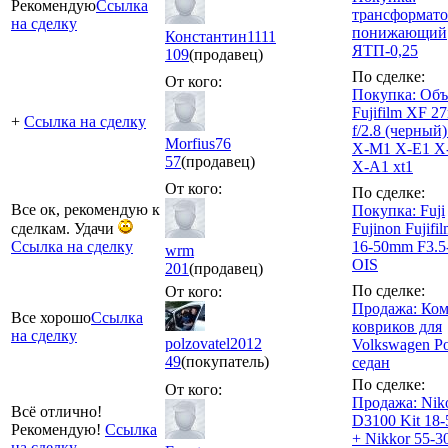
Рекомендую
Ссылка
трансформато
на сделку
понижающий
Константин1111
ЯТП-0,25
109
(продавец)
По сделке:
От кого:
Покупка: Объ
Fujifilm XF 
+
Ссылка на сделку
f/2.8 (черный)
Morfius76
X-M1 X-E1 X
57
(продавец)
X-A1 xt1
От кого:
По сделке:
Все ок, рекомендую к
Покупка: Fuji
сделкам. Удачи
Fujinon Fujifi
Ссылка на сделку
16-50mm F3.5
wrm
OIS
201
(продавец)
По сделке:
От кого:
Продажа: Ком
Все хорошо
Ссылка
ковриков для
на сделку
polzovatel2012
Volkswagen P
49
(покупатель)
седан
По сделке:
От кого:
Продажа: Nik
Всё отлично!
D3100 Kit 18
Рекомендую!
Ссылка
+ Nikkor 55-
на сделку