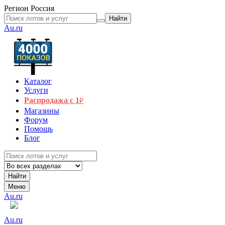
Регион
Россия
Найти
Au.ru
Каталог
Услуги
Распродажа с 1
₽
Магазины
Форум
Помощь
Блог
Найти
Меню
Au.ru
Au.ru