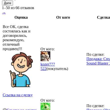
Дате
1–50 из 66 отзывов
→
Оценка
От кого
Сделка
Все ОК, сделка
состоялась как и
договорились,
рекомендую,
отличный
продавец!!!
От кого:
По сделке:
Продажа: Crea
Sound Blaster
kozer777
522
(покупатель)
Ссылка на сделку
От кого:
По сделке: