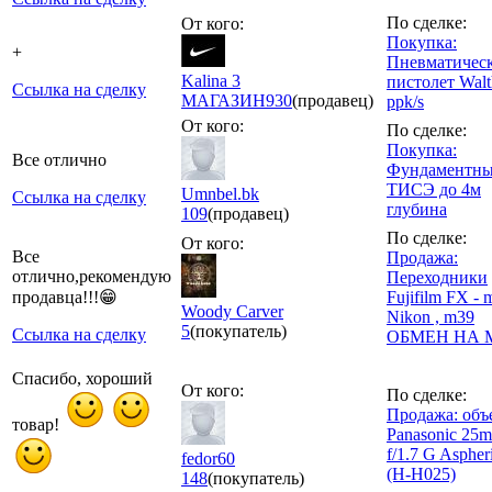
По сделке:
От кого:
Покупка:
+
Пневматичес
Kalina 3
пистолет Walt
Ссылка на сделку
МАГАЗИН
930
(продавец)
ppk/s
От кого:
По сделке:
Покупка:
Все отлично
Фундаментны
ТИСЭ до 4м
Umnbel.bk
Ссылка на сделку
глубина
109
(продавец)
По сделке:
От кого:
Все
Продажа:
отлично,рекомендую
Переходники
продавца!!!😁
Fujifilm FX - 
Woody Carver
Nikon , m39
5
(покупатель)
Ссылка на сделку
ОБМЕН НА М
Спасибо, хороший
От кого:
По сделке:
Продажа: объ
товар!
Panasonic 25
f/1.7 G Aspher
fedor60
(H-H025)
148
(покупатель)