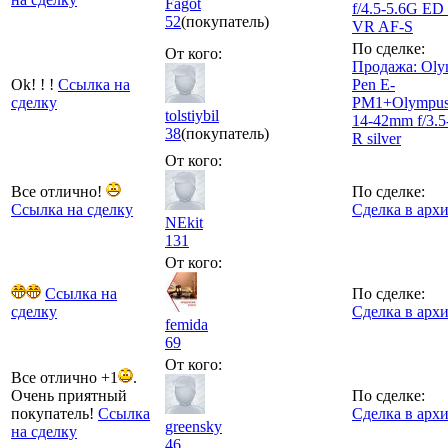
Fagot
f/4.5-5.6G E
52
(покупатель)
VR AF-S
По сделке:
От кого:
Продажа: Oly
Ok! ! !
Ссылка на
Pen E-
сделку
PM1+Olympu
tolstiybil
14-42mm f/3.5-
38
(покупатель)
R silver
От кого:
Все отлично!
По сделке:
Ссылка на сделку
Сделка в арх
NEkit
131
От кого:
Ссылка на
По сделке:
сделку
Сделка в арх
femida
69
От кого:
Все отлично +1
.
Очень приятный
По сделке:
покупатель!
Ссылка
Сделка в арх
greensky
на сделку
46