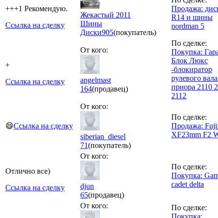
+++1 Рекомендую.
Продажа: дис
Жекастый 2011
R14 и шины
Шины
Ссылка на сделку
nordman 5
Диски
905
(покупатель)
По сделке:
От кого:
Покупка: Гар
Блок Люкс
+
-блокиратор
рулевого вала
angelmast
Ссылка на сделку
приора 2110 2
164
(продавец)
2112
От кого:
По сделке:
😄
Ссылка на сделку
Продажа: Fuji
XF23mm F2 
siberian_diesel
71
(покупатель)
От кого:
По сделке:
Отлично все)
Покупка: Ga
cadet delta
djun
Ссылка на сделку
65
(продавец)
От кого:
По сделке:
Покупка: