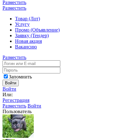
Разместить
Разместить
Товар (Лот)
Услугу
Промо (Объявление)
Заявку (Тендер)
Новая акция
Вакансию
Разместить
Запомнить
Войти
Войти
Или:
Регистрация
Разместить
Войти
Пользователь