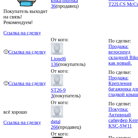
kiska-muriska
T22LCS McCu
36
(продавец)
Покупатель выходит
на связь!
Рекомендуем!
Ссылка на сделку
От кого:
По сделке:
Продажа:
🙂
Ссылка на сделку
велосипед
складной Bike
Lionel6
как новый.
136
(покупатель)
От кого:
По сделке:
Продажа:
🙂
Ссылка на сделку
Крепления
багажника дл
ST26-9
гладкой крыш
3
(покупатель)
От кого:
По сделке:
Покупка:
всё хорошо
Активный
сабвуфер Ke
dgtal
Ссылка на сделку
KSC-SW11
266
(продавец)
От кого:
По сделке: