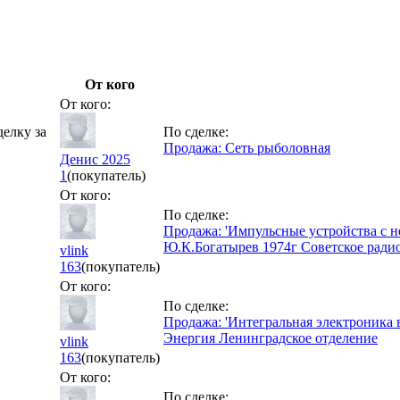
От кого
От кого:
делку за
По сделке:
Продажа: Сеть рыболовная
Денис 2025
1
(покупатель)
От кого:
По сделке:
Продажа: 'Импульсные устройства с 
Ю.К.Богатырев 1974г Советское ради
vlink
163
(покупатель)
От кого:
По сделке:
Продажа: 'Интегральная электроника 
Энергия Ленинградское отделение
vlink
163
(покупатель)
От кого:
По сделке: