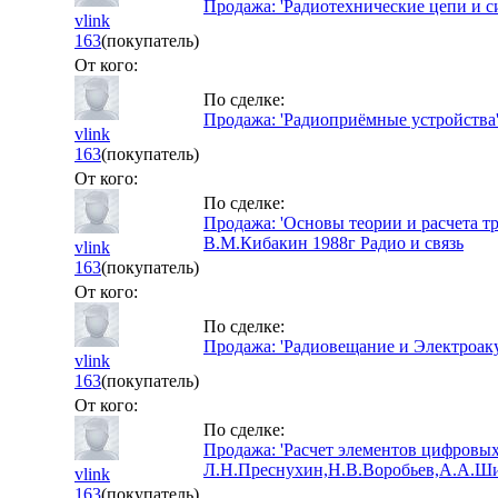
Продажа: 'Радиотехнические цепи и с
vlink
163
(покупатель)
От кого:
По сделке:
Продажа: 'Радиоприёмные устройства'
vlink
163
(покупатель)
От кого:
По сделке:
Продажа: 'Основы теории и расчета 
В.М.Кибакин 1988г Радио и связь
vlink
163
(покупатель)
От кого:
По сделке:
Продажа: 'Радиовещание и Электроаку
vlink
163
(покупатель)
От кого:
По сделке:
Продажа: 'Расчет элементов цифровых
Л.Н.Преснухин,Н.В.Воробьев,А.А.Ш
vlink
163
(покупатель)