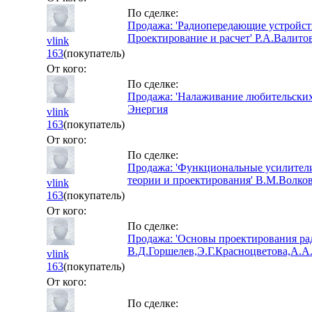
По сделке:
Продажа: 'Радиопередающие устройст
Проектирование и расчет' Р.А.Валито
vlink
163
(покупатель)
От кого:
По сделке:
Продажа: 'Налаживание любительски
Энергия
vlink
163
(покупатель)
От кого:
По сделке:
Продажа: 'Функциональные усилител
теории и проектирования' В.М.Волков
vlink
163
(покупатель)
От кого:
По сделке:
Продажа: 'Основы проектирования ра
В.Д.Горшелев,Э.Г.Красноцветова,А.А.
vlink
163
(покупатель)
От кого:
По сделке: