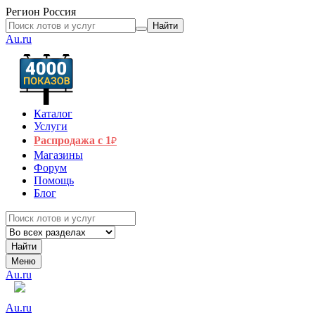
Регион
Россия
Найти
Au.ru
Каталог
Услуги
Распродажа с 1
₽
Магазины
Форум
Помощь
Блог
Найти
Меню
Au.ru
Au.ru