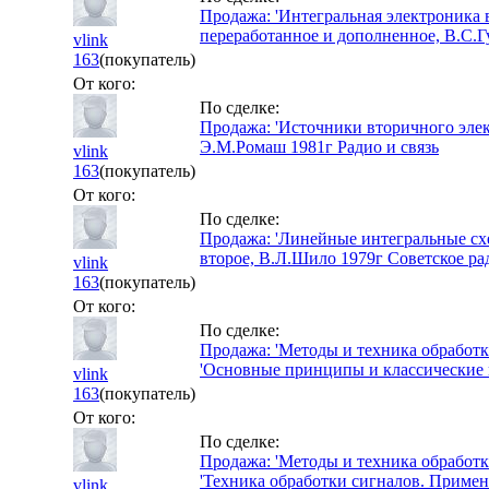
Продажа: 'Интегральная электроника в
переработанное и дополненное, В.С.Г
vlink
163
(покупатель)
От кого:
По сделке:
Продажа: 'Источники вторичного эле
Э.М.Ромаш 1981г Радио и связь
vlink
163
(покупатель)
От кого:
По сделке:
Продажа: 'Линейные интегральные сх
второе, В.Л.Шило 1979г Советское ра
vlink
163
(покупатель)
От кого:
По сделке:
Продажа: 'Методы и техника обработк
'Основные принципы и классические
vlink
163
(покупатель)
От кого:
По сделке:
Продажа: 'Методы и техника обработк
'Техника обработки сигналов. Приме
vlink