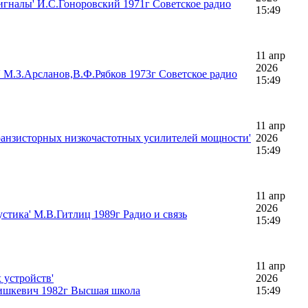
игналы' И.С.Гоноровский 1971г Советское радио
15:49
11 апр
2026
 М.З.Арсланов,В.Ф.Рябков 1973г Советское радио
15:49
11 апр
транзисторных низкочастотных усилителей мощности'
2026
15:49
11 апр
2026
стика' М.В.Гитлиц 1989г Радио и связь
15:49
11 апр
 устройств'
2026
ишкевич 1982г Высшая школа
15:49