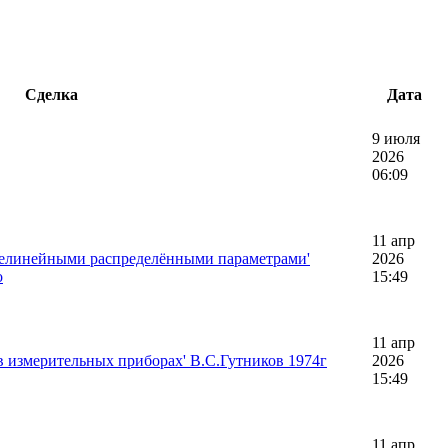
Сделка
Дата
9 июля
2026
06:09
11 апр
нелинейными распределёнными параметрами'
2026
о
15:49
11 апр
в измерительных приборах' В.С.Гутников 1974г
2026
15:49
11 апр