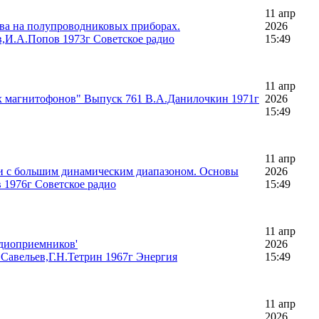
11 апр
ва на полупроводниковых приборах.
2026
в,И.А.Попов 1973г Советское радио
15:49
11 апр
х магнитофонов" Выпуск 761 В.А.Данилочкин 1971г
2026
15:49
11 апр
и с большим динамическим диапазоном. Основы
2026
 1976г Советское радио
15:49
11 апр
диоприемников'
2026
Савельев,Г.Н.Тетрин 1967г Энергия
15:49
11 апр
2026