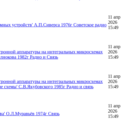
11 апр
2026
мных устройств' А.П.Сиверса 1976г Советское радио
15:49
11 апр
тронной аппаратуры на интегральных микросхемах
2026
лнокова 1982г Радио и Связь
15:49
11 апр
тронной аппаратуры на интегральных микросхемах
2026
 схемы' С.В.Якубовского 1985г Радио и связь
15:49
11 апр
2026
ва' О.Л.Муравьёв 1974г Связь
15:49